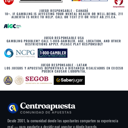
JUEGO RESPONSABLE - CANADÁ
18+. IF GAMBLING IS AFFECTING YOUR MENTAL HEALTH OR WELL-BEING, 211
ALBERTA IS HERE TO HELP. CALL OR TEXT 211 OR VISIT AB.211.CA.
JUEGO RESPONSABLE USA
GAMBLING PROBLEM? CALL 1-800-GAMBLER. AGE, LOCATION, AND OTHER
RESTRICTIONS APPLY. PLEASE PLAY RESPONSIBLY
JUEGO RESPONSABLE · LATAM
LOS JUEGOS Y APUESTAS DEPORTIVAS A DISTANCIA REALIZADOS EN EXCESO
PUEDEN CAUSAR LUDOPATÍA.
Desde 2001, la comunidad donde los apostantes comparten su experiencia
real — para ayudarte a decidir qué apostar y dónde hacerlo.