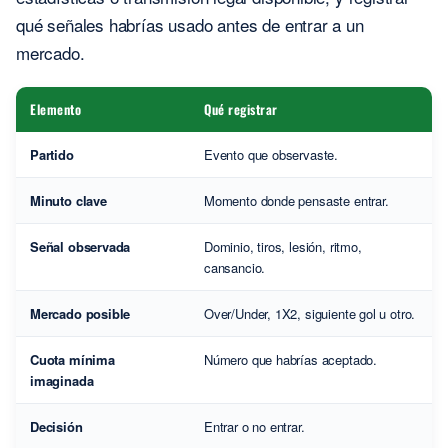
qué señales habrías usado antes de entrar a un
mercado.
Elemento
Qué registrar
Partido
Evento que observaste.
Minuto clave
Momento donde pensaste entrar.
Señal observada
Dominio, tiros, lesión, ritmo,
cansancio.
Mercado posible
Over/Under, 1X2, siguiente gol u otro.
Cuota mínima
Número que habrías aceptado.
imaginada
Decisión
Entrar o no entrar.