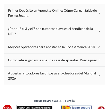
Primer Depósito en Apuestas Online: Cómo Cargar Saldo de
Forma Segura
¿Por qué el 3 y el 7 son números clave en el hándicap de la
NFL?
Mejores operadores para apostar en la Copa América 2024
Cómo retirar ganancias de una casa de apuestas: Paso a paso
Apuestas a jugadores favoritos a ser goleadores del Mundial
2026
JUEGO RESPONSABLE - ESPAÑA