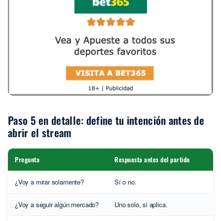
Paso 5 en detalle: define tu intención antes de
abrir el stream
Pregunta
Respuesta antes del partido
¿Voy a mirar solamente?
Sí o no.
¿Voy a seguir algún mercado?
Uno solo, si aplica.