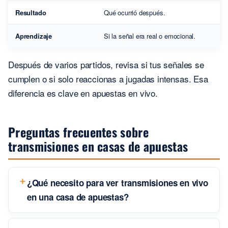
Resultado
Qué ocurrió después.
Aprendizaje
Si la señal era real o emocional.
Después de varios partidos, revisa si tus señales se
cumplen o si solo reaccionas a jugadas intensas. Esa
diferencia es clave en apuestas en vivo.
Preguntas frecuentes sobre
transmisiones en casas de apuestas
¿Qué necesito para ver transmisiones en vivo
en una casa de apuestas?