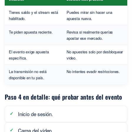
Tienes saldo y el stream está
Puedes mirar sin hacer una
habilitado.
apuesta nueva.
Te piden apuesta reciente.
Revisa si realmente querías
apostar ese mercado.
El evento exige apuesta
No apuestes solo por desbloquear
específica.
video.
La transmisión no está
No intentes evadir restricciones.
disponible en tu país.
Paso 4 en detalle: qué probar antes del evento
Inicio de sesión.
Carga del video.