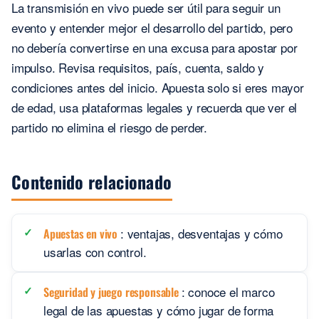
La transmisión en vivo puede ser útil para seguir un
evento y entender mejor el desarrollo del partido, pero
no debería convertirse en una excusa para apostar por
impulso. Revisa requisitos, país, cuenta, saldo y
condiciones antes del inicio. Apuesta solo si eres mayor
de edad, usa plataformas legales y recuerda que ver el
partido no elimina el riesgo de perder.
Contenido relacionado
: ventajas, desventajas y cómo
Apuestas en vivo
usarlas con control.
: conoce el marco
Seguridad y juego responsable
legal de las apuestas y cómo jugar de forma