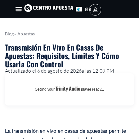
GLB
AR
-
Blog
Apuestas
Transmisión En Vivo En Casas De
Apuestas: Requisitos, Límites Y Cómo
Usarla Con Control
Actualizado el 6 de agosto de 2026
a las 12:09 PM
Trinity Audio
Getting your
player ready...
La transmisión en vivo en casas de apuestas permite