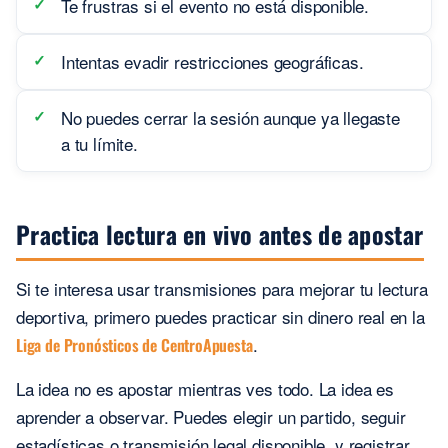
Te frustras si el evento no está disponible.
Intentas evadir restricciones geográficas.
No puedes cerrar la sesión aunque ya llegaste
a tu límite.
Practica lectura en vivo antes de apostar
Si te interesa usar transmisiones para mejorar tu lectura
deportiva, primero puedes practicar sin dinero real en la
.
Liga de Pronósticos de CentroApuesta
La idea no es apostar mientras ves todo. La idea es
aprender a observar. Puedes elegir un partido, seguir
estadísticas o transmisión legal disponible, y registrar