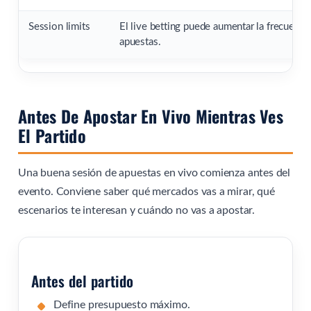
Session limits
El live betting puede aumentar la frecuenci
apuestas.
Antes De Apostar En Vivo Mientras Ves
El Partido
Una buena sesión de apuestas en vivo comienza antes del
evento. Conviene saber qué mercados vas a mirar, qué
escenarios te interesan y cuándo no vas a apostar.
Antes del partido
Define presupuesto máximo.