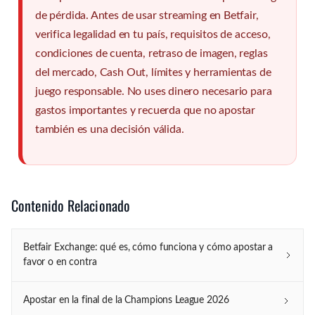
de pérdida. Antes de usar streaming en Betfair,
verifica legalidad en tu país, requisitos de acceso,
condiciones de cuenta, retraso de imagen, reglas
del mercado, Cash Out, límites y herramientas de
juego responsable. No uses dinero necesario para
gastos importantes y recuerda que no apostar
también es una decisión válida.
Contenido Relacionado
Betfair Exchange: qué es, cómo funciona y cómo apostar a
favor o en contra
Apostar en la final de la Champions League 2026