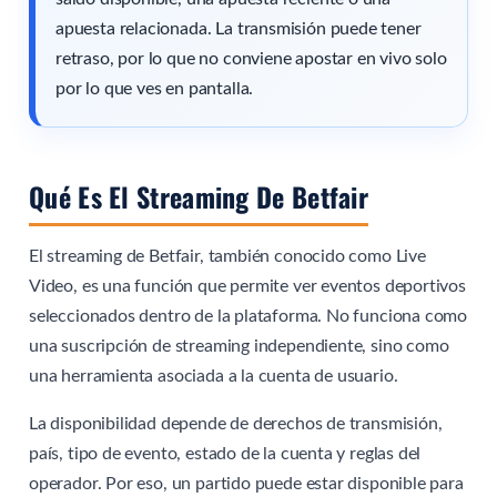
apuesta relacionada. La transmisión puede tener
retraso, por lo que no conviene apostar en vivo solo
por lo que ves en pantalla.
Qué Es El Streaming De Betfair
El streaming de Betfair, también conocido como Live
Video, es una función que permite ver eventos deportivos
seleccionados dentro de la plataforma. No funciona como
una suscripción de streaming independiente, sino como
una herramienta asociada a la cuenta de usuario.
La disponibilidad depende de derechos de transmisión,
país, tipo de evento, estado de la cuenta y reglas del
operador. Por eso, un partido puede estar disponible para