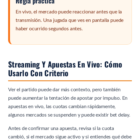
Regla práctica
En vivo, el mercado puede reaccionar antes que la
transmisión. Una jugada que ves en pantalla puede
haber ocurrido segundos antes.
Streaming Y Apuestas En Vivo: Cómo
Usarlo Con Criterio
Ver el partido puede dar más contexto, pero también
puede aumentar la tentación de apostar por impulso. En
apuestas en vivo, las cuotas cambian rápidamente,
algunos mercados se suspenden y puede existir bet delay.
Antes de confirmar una apuesta, revisa si la cuota
cambió, si el mercado sigue activo y si entiendes qué debe