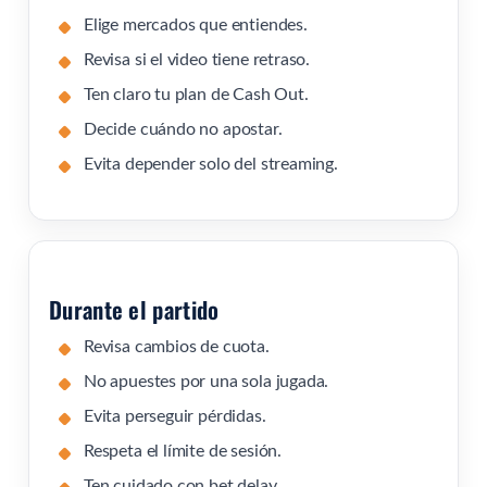
Elige mercados que entiendes.
Revisa si el video tiene retraso.
Ten claro tu plan de Cash Out.
Decide cuándo no apostar.
Evita depender solo del streaming.
Durante el partido
Revisa cambios de cuota.
No apuestes por una sola jugada.
Evita perseguir pérdidas.
Respeta el límite de sesión.
Ten cuidado con bet delay.