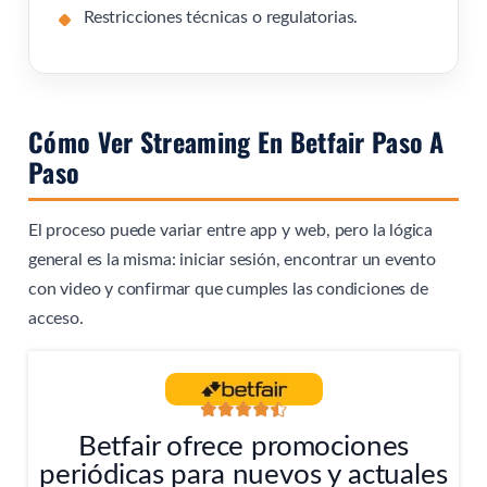
Restricciones técnicas o regulatorias.
Cómo Ver Streaming En Betfair Paso A
Paso
El proceso puede variar entre app y web, pero la lógica
general es la misma: iniciar sesión, encontrar un evento
con video y confirmar que cumples las condiciones de
acceso.
Betfair ofrece promociones
periódicas para nuevos y actuales