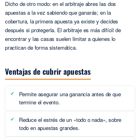
Dicho de otro modo: en el arbitraje abres las dos
apuestas a la vez sabiendo que ganarás; en la
cobertura, la primera apuesta ya existe y decides
después si protegerla. El arbitraje es más difícil de
encontrar y las casas suelen limitar a quienes lo
practican de forma sistemática.
Ventajas de cubrir apuestas
Permite asegurar una ganancia antes de que
termine el evento.
Reduce el estrés de un «todo o nada», sobre
todo en apuestas grandes.