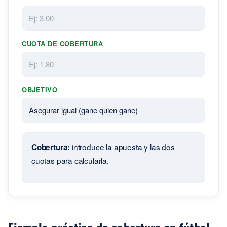
CUOTA DE COBERTURA
OBJETIVO
introduce la apuesta y las dos
Cobertura:
cuotas para calcularla.