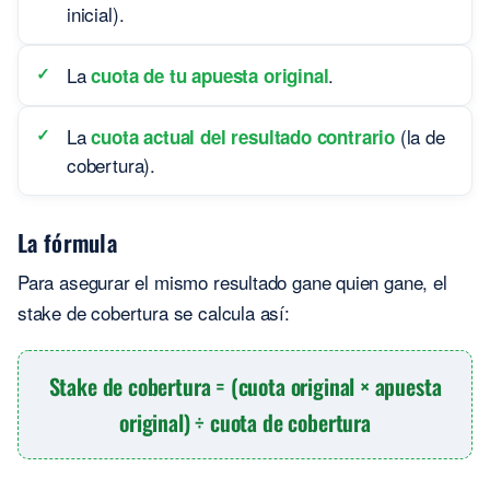
inicial).
La
.
cuota de tu apuesta original
La
(la de
cuota actual del resultado contrario
cobertura).
La fórmula
Para asegurar el mismo resultado gane quien gane, el
stake de cobertura se calcula así:
Stake de cobertura = (cuota original × apuesta
original) ÷ cuota de cobertura