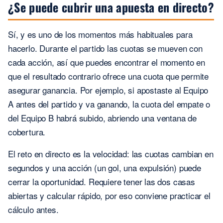
¿Se puede cubrir una apuesta en directo?
Sí, y es uno de los momentos más habituales para
hacerlo. Durante el partido las cuotas se mueven con
cada acción, así que puedes encontrar el momento en
que el resultado contrario ofrece una cuota que permite
asegurar ganancia. Por ejemplo, si apostaste al Equipo
A antes del partido y va ganando, la cuota del empate o
del Equipo B habrá subido, abriendo una ventana de
cobertura.
El reto en directo es la velocidad: las cuotas cambian en
segundos y una acción (un gol, una expulsión) puede
cerrar la oportunidad. Requiere tener las dos casas
abiertas y calcular rápido, por eso conviene practicar el
cálculo antes.