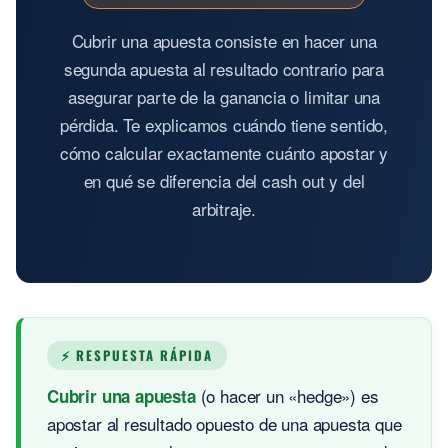
Cubrir una apuesta consiste en hacer una
segunda apuesta al resultado contrario para
asegurar parte de la ganancia o limitar una
pérdida. Te explicamos cuándo tiene sentido,
cómo calcular exactamente cuánto apostar y
en qué se diferencia del cash out y del
arbitraje.
⚡ RESPUESTA RÁPIDA
(o hacer un «hedge») es
Cubrir una apuesta
apostar al resultado opuesto de una apuesta que