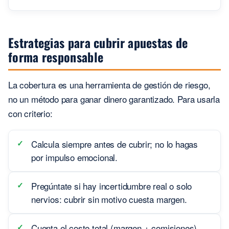
Estrategias para cubrir apuestas de
forma responsable
La cobertura es una herramienta de gestión de riesgo,
no un método para ganar dinero garantizado. Para usarla
con criterio:
Calcula siempre antes de cubrir; no lo hagas
por impulso emocional.
Pregúntate si hay incertidumbre real o solo
nervios: cubrir sin motivo cuesta margen.
Cuenta el coste total (margen + comisiones)