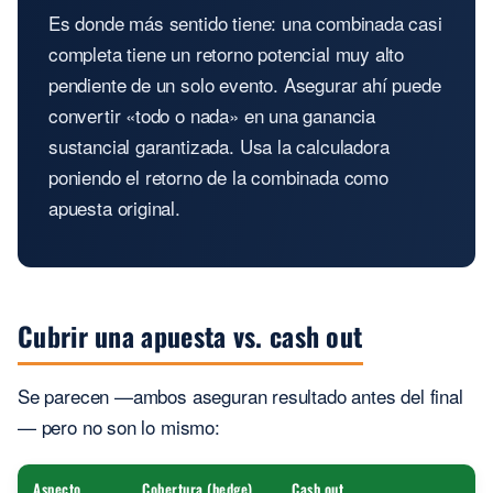
Es donde más sentido tiene: una combinada casi
completa tiene un retorno potencial muy alto
pendiente de un solo evento. Asegurar ahí puede
convertir «todo o nada» en una ganancia
sustancial garantizada. Usa la calculadora
poniendo el retorno de la combinada como
apuesta original.
Cubrir una apuesta vs. cash out
Se parecen —ambos aseguran resultado antes del final
— pero no son lo mismo:
Aspecto
Cobertura (hedge)
Cash out