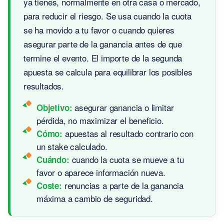
ya tienes, normalmente en otra casa o mercado,
para reducir el riesgo. Se usa cuando la cuota
se ha movido a tu favor o cuando quieres
asegurar parte de la ganancia antes de que
termine el evento. El importe de la segunda
apuesta se calcula para equilibrar los posibles
resultados.
asegurar ganancia o limitar
Objetivo:
pérdida, no maximizar el beneficio.
apuestas al resultado contrario con
Cómo:
un stake calculado.
cuando la cuota se mueve a tu
Cuándo:
favor o aparece información nueva.
renuncias a parte de la ganancia
Coste:
máxima a cambio de seguridad.