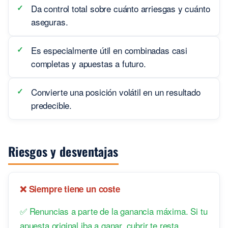
Da control total sobre cuánto arriesgas y cuánto
aseguras.
Es especialmente útil en combinadas casi
completas y apuestas a futuro.
Convierte una posición volátil en un resultado
predecible.
Riesgos y desventajas
❌ Siempre tiene un coste
✅ Renuncias a parte de la ganancia máxima. Si tu
apuesta original iba a ganar, cubrir te resta