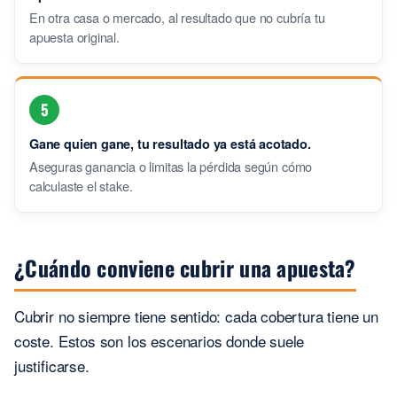
En otra casa o mercado, al resultado que no cubría tu
apuesta original.
5
Gane quien gane, tu resultado ya está acotado.
Aseguras ganancia o limitas la pérdida según cómo
calculaste el stake.
¿Cuándo conviene cubrir una apuesta?
Cubrir no siempre tiene sentido: cada cobertura tiene un
coste. Estos son los escenarios donde suele
justificarse.