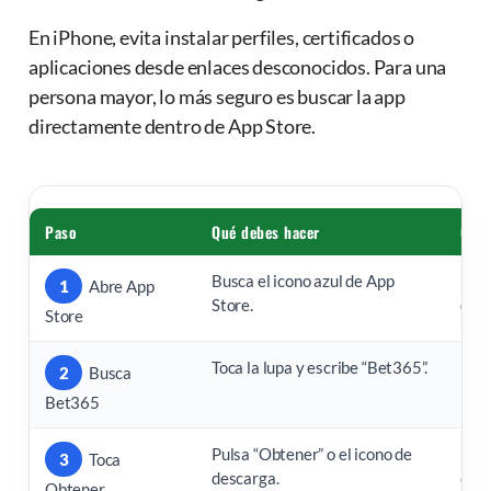
En iPhone, evita instalar perfiles, certificados o
aplicaciones desde enlaces desconocidos. Para una
persona mayor, lo más seguro es buscar la app
directamente dentro de App Store.
Paso
Qué debes hacer
Cons
Busca el icono azul de App
No u
1
Abre App
Store.
desc
Store
Toca la lupa y escribe “Bet365”.
Revi
2
Busca
Bet365
Pulsa “Obtener” o el icono de
Pued
3
Toca
descarga.
cont
Obtener