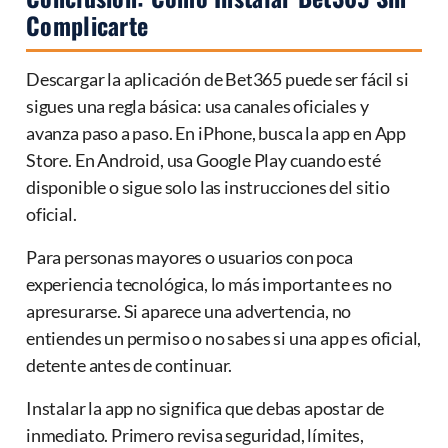
Complicarte
Descargar la aplicación de Bet365 puede ser fácil si
sigues una regla básica: usa canales oficiales y
avanza paso a paso. En iPhone, busca la app en App
Store. En Android, usa Google Play cuando esté
disponible o sigue solo las instrucciones del sitio
oficial.
Para personas mayores o usuarios con poca
experiencia tecnológica, lo más importante es no
apresurarse. Si aparece una advertencia, no
entiendes un permiso o no sabes si una app es oficial,
detente antes de continuar.
Instalar la app no significa que debas apostar de
inmediato. Primero revisa seguridad, límites,