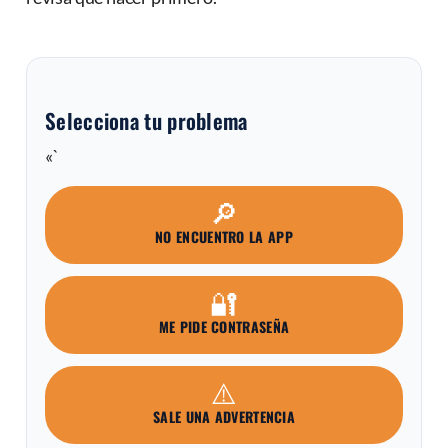
Selecciona tu problema
«`
🔎
NO ENCUENTRO LA APP
🔐
ME PIDE CONTRASEÑA
⚠️
SALE UNA ADVERTENCIA