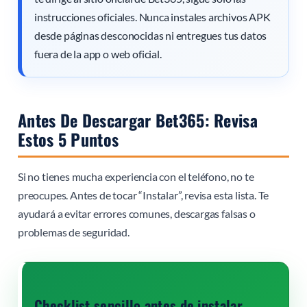
instrucciones oficiales. Nunca instales archivos APK
desde páginas desconocidas ni entregues tus datos
fuera de la app o web oficial.
Antes De Descargar Bet365: Revisa
Estos 5 Puntos
Si no tienes mucha experiencia con el teléfono, no te
preocupes. Antes de tocar “Instalar”, revisa esta lista. Te
ayudará a evitar errores comunes, descargas falsas o
problemas de seguridad.
Checklist sencillo antes de instalar