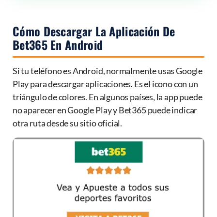
Cómo Descargar La Aplicación De
Bet365 En Android
Si tu teléfono es Android, normalmente usas Google
Play para descargar aplicaciones. Es el icono con un
triángulo de colores. En algunos países, la app puede
no aparecer en Google Play y Bet365 puede indicar
otra ruta desde su sitio oficial.