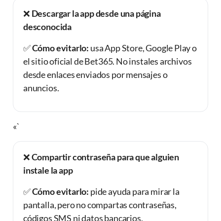
❌
Descargar la app desde una página
desconocida
✅
Cómo evitarlo:
usa App Store, Google Play o
el sitio oficial de Bet365. No instales archivos
desde enlaces enviados por mensajes o
anuncios.
«`
❌
Compartir contraseña para que alguien
instale la app
✅
Cómo evitarlo:
pide ayuda para mirar la
pantalla, pero no compartas contraseñas,
códigos SMS ni datos bancarios.