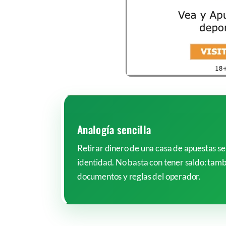
Analogía sencilla
Retirar dinero de una casa de apuestas se
identidad. No basta con tener saldo: tam
documentos y reglas del operador.