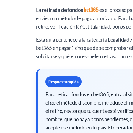
bet365
La
retirada de fondos
es el proceso pa
envíe a un método de pago autorizado. Para h
retiro, verificación KYC, titularidad, bonos pe
Esta guía pertenece a la categoría
Legalidad /
bet365 en pagar”, sino qué debe comprobar el
solicitarse y qué errores suelen retrasar una so
Respuesta rápida
Para retirar fondos en bet365, entra al siti
elige el método disponible, introduce el im
el retiro, revisa que tu cuenta esté verifi
nombre, que no haya bonos pendientes, q
acepte ese método en tu país. El operador