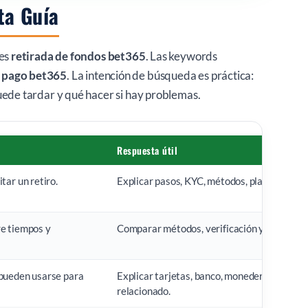
ta Guía
 es
retirada de fondos bet365
. Las keywords
 pago bet365
. La intención de búsqueda es práctica:
uede tardar y qué hacer si hay problemas.
Respuesta útil
tar un retiro.
Explicar pasos, KYC, métodos, plazos y pro
e tiempos y
Comparar métodos, verificación y causas d
pueden usarse para
Explicar tarjetas, banco, monederos y regl
relacionado.