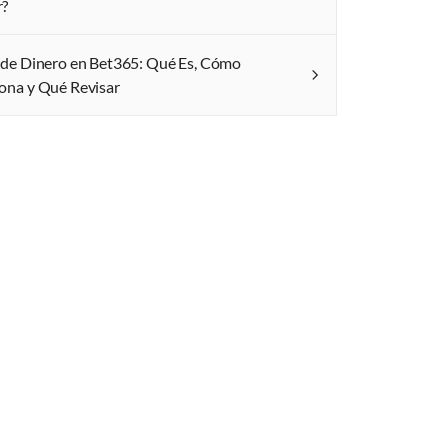
r?
 de Dinero en Bet365: Qué Es, Cómo
ona y Qué Revisar