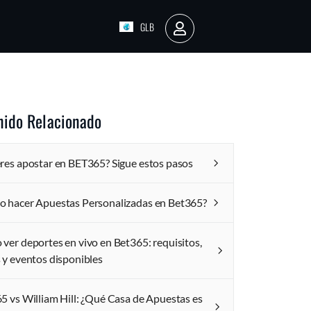
GLB
AR
nido Relacionado
res apostar en BET365? Sigue estos pasos
 hacer Apuestas Personalizadas en Bet365?
ver deportes en vivo en Bet365: requisitos,
 y eventos disponibles
5 vs William Hill: ¿Qué Casa de Apuestas es