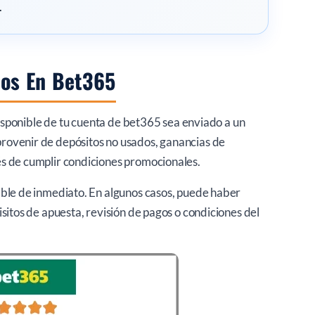
.
dos En Bet365
 disponible de tu cuenta de bet365 sea enviado a un
rovenir de depósitos no usados, ganancias de
és de cumplir condiciones promocionales.
able de inmediato. En algunos casos, puede haber
isitos de apuesta, revisión de pagos o condiciones del