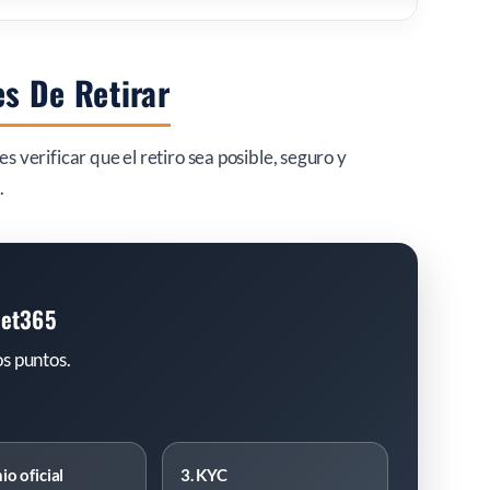
s De Retirar
es verificar que el retiro sea posible, seguro y
.
bet365
os puntos.
io oficial
3. KYC