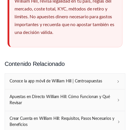
William Hill, revisa legalidad en tu país, reglas del
mercado, coste total, KYC, métodos de retiro y
límites. No apuestes dinero necesario para gastos
importantes y recuerda que no apostar también es
una decisión válida.
Contenido Relacionado
Conoce la app móvil de William Hill | Centroapuestas
Apuestas en Directo William Hill: Cómo Funcionan y Qué
Revisar
Crear Cuenta en William Hill: Requisitos, Pasos Necesarios y
Beneficios