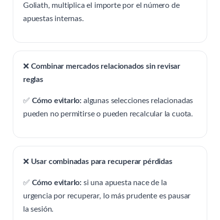
Goliath, multiplica el importe por el número de
apuestas internas.
❌
Combinar mercados relacionados sin revisar
reglas
✅
Cómo evitarlo:
algunas selecciones relacionadas
pueden no permitirse o pueden recalcular la cuota.
❌
Usar combinadas para recuperar pérdidas
✅
Cómo evitarlo:
si una apuesta nace de la
urgencia por recuperar, lo más prudente es pausar
la sesión.