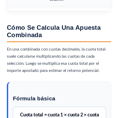
Cómo Se Calcula Una Apuesta
Combinada
En una combinada con cuotas decimales, la cuota total
suele calcularse multiplicando las cuotas de cada
selección. Luego se multiplica esa cuota total por el
importe apostado para estimar el retorno potencial.
Fórmula básica
Cuota total = cuota 1 × cuota 2 × cuota