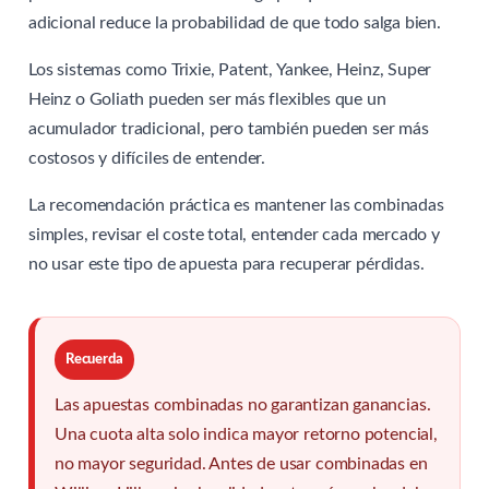
adicional reduce la probabilidad de que todo salga bien.
Los sistemas como Trixie, Patent, Yankee, Heinz, Super
Heinz o Goliath pueden ser más flexibles que un
acumulador tradicional, pero también pueden ser más
costosos y difíciles de entender.
La recomendación práctica es mantener las combinadas
simples, revisar el coste total, entender cada mercado y
no usar este tipo de apuesta para recuperar pérdidas.
Recuerda
Las apuestas combinadas no garantizan ganancias.
Una cuota alta solo indica mayor retorno potencial,
no mayor seguridad. Antes de usar combinadas en