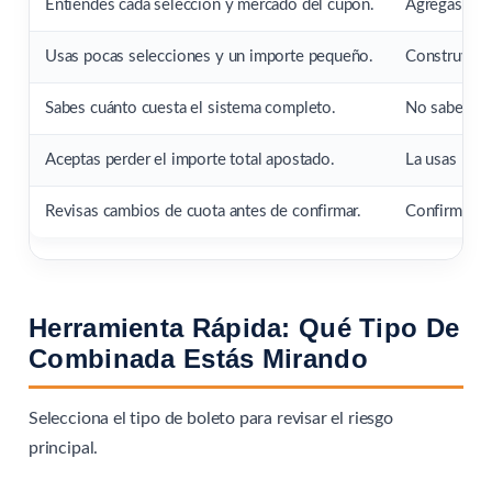
Entiendes cada selección y mercado del cupón.
Agregas sele
Usas pocas selecciones y un importe pequeño.
Construyes b
Sabes cuánto cuesta el sistema completo.
No sabes cu
Aceptas perder el importe total apostado.
La usas para
Revisas cambios de cuota antes de confirmar.
Confirmas r
Herramienta Rápida: Qué Tipo De
Combinada Estás Mirando
Selecciona el tipo de boleto para revisar el riesgo
principal.