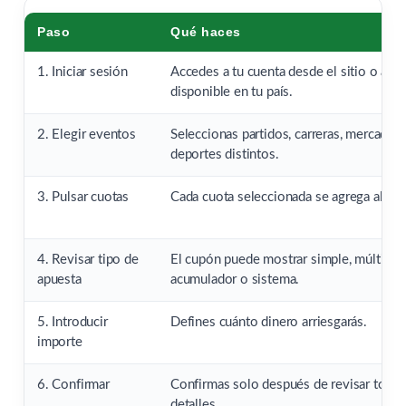
Paso
Qué haces
1. Iniciar sesión
Accedes a tu cuenta desde el sitio o app 
disponible en tu país.
2. Elegir eventos
Seleccionas partidos, carreras, mercados
deportes distintos.
3. Pulsar cuotas
Cada cuota seleccionada se agrega al cu
4. Revisar tipo de
El cupón puede mostrar simple, múltiple,
apuesta
acumulador o sistema.
5. Introducir
Defines cuánto dinero arriesgarás.
importe
6. Confirmar
Confirmas solo después de revisar todos
detalles.