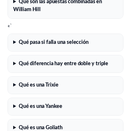
Qué son las apuestas combinadas en
William Hill
«`
Qué pasa si falla una selección
Qué diferencia hay entre doble y triple
Qué es una Trixie
Qué es una Yankee
Qué es una Goliath