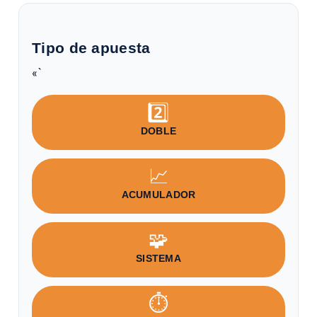
Tipo de apuesta
«`
2️⃣
DOBLE
📈
ACUMULADOR
🧩
SISTEMA
⏱️