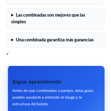
Las combinadas son mejores que las
simples
Una combinada garantiza más ganancias
«`
Sigue aprendiendo
Antes de usar combinadas o parlays, estas guías
pueden ayudarte a entender el riesgo y la
estructura del boleto.