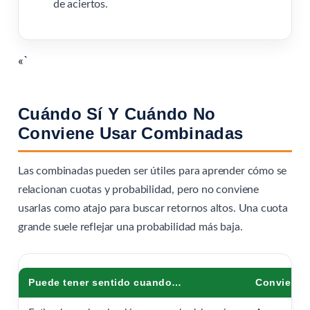
de aciertos.
«`
Cuándo Sí Y Cuándo No
Conviene Usar Combinadas
Las combinadas pueden ser útiles para aprender cómo se
relacionan cuotas y probabilidad, pero no conviene
usarlas como atajo para buscar retornos altos. Una cuota
grande suele reflejar una probabilidad más baja.
Puede tener sentido cuando…
Conviene 