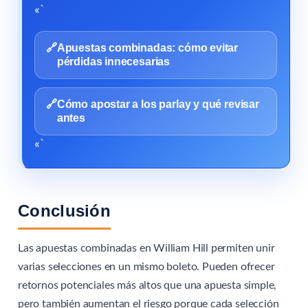
«`
🔗
Apuestas combinadas: cómo evitar
pérdidas innecesarias
🔗
Cómo apostar a los parlay y qué revisar
antes
«`
Conclusión
Las apuestas combinadas en William Hill permiten unir
varias selecciones en un mismo boleto. Pueden ofrecer
retornos potenciales más altos que una apuesta simple,
pero también aumentan el riesgo porque cada selección