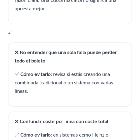
razón clara. Una cuota más alta no significa una
apuesta mejor.
«`
❌
No entender que una sola falla puede perder
todo el boleto
✅
Cómo evitarlo:
revisa si estás creando una
combinada tradicional o un sistema con varias
líneas.
❌
Confundir coste por línea con coste total
✅
Cómo evitarlo:
en sistemas como Heinz o