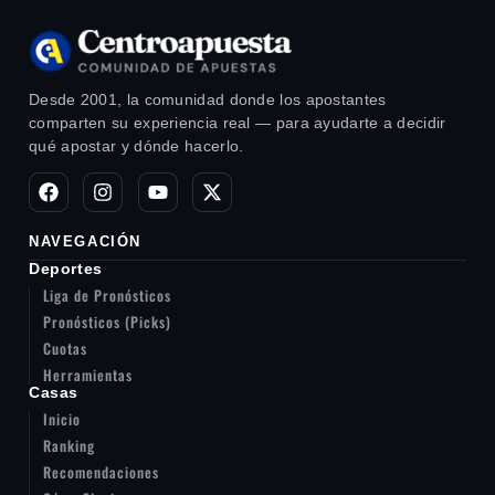
Desde 2001, la comunidad donde los apostantes
comparten su experiencia real — para ayudarte a decidir
qué apostar y dónde hacerlo.
NAVEGACIÓN
Deportes
Liga de Pronósticos
Pronósticos (Picks)
Cuotas
Herramientas
Casas
Inicio
Ranking
Recomendaciones