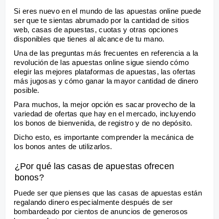
Si eres nuevo en el mundo de las apuestas online puede
ser que te sientas abrumado por la cantidad de sitios
web, casas de apuestas, cuotas y otras opciones
disponibles que tienes al alcance de tu mano.
Una de las preguntas más frecuentes en referencia a la
revolución de las apuestas online sigue siendo cómo
elegir las mejores plataformas de apuestas, las ofertas
más jugosas y cómo ganar la mayor cantidad de dinero
posible.
Para muchos, la mejor opción es sacar provecho de la
variedad de ofertas que hay en el mercado, incluyendo
los bonos de bienvenida, de registro y de no depósito.
Dicho esto, es importante comprender la mecánica de
los bonos antes de utilizarlos.
¿Por qué las casas de apuestas ofrecen
bonos?
Puede ser que pienses que las casas de apuestas están
regalando dinero especialmente después de ser
bombardeado por cientos de anuncios de generosos