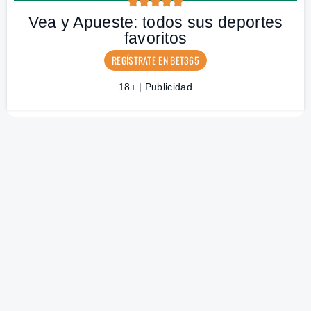
Vea y Apueste: todos sus deportes
favoritos
REGÍSTRATE EN BET365
18+ | Publicidad