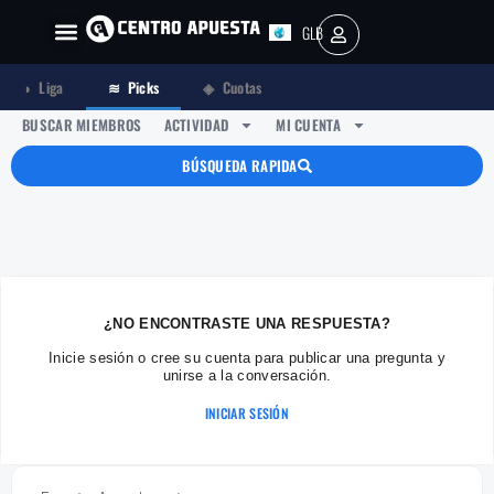
GLB
AR
◑
Liga
≋
Picks
◈
Cuotas
BUSCAR MIEMBROS
ACTIVIDAD
MI CUENTA
BÚSQUEDA RAPIDA
¿NO ENCONTRASTE UNA RESPUESTA?
Inicie sesión o cree su cuenta para publicar una pregunta y
unirse a la conversación.
INICIAR SESIÓN