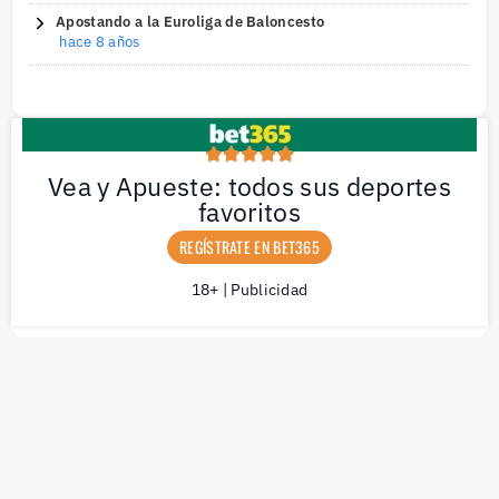
Apostando a la Euroliga de Baloncesto
hace 8 años
Vea y Apueste: todos sus deportes
favoritos
REGÍSTRATE EN BET365
18+ | Publicidad