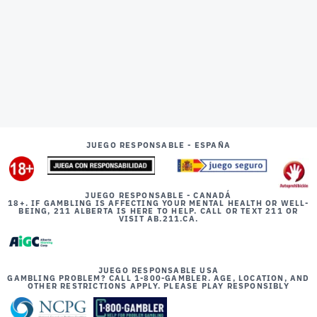
JUEGO RESPONSABLE - ESPAÑA
JUEGO RESPONSABLE - CANADÁ
18+. IF GAMBLING IS AFFECTING YOUR MENTAL HEALTH OR WELL-
BEING, 211 ALBERTA IS HERE TO HELP. CALL OR TEXT 211 OR
VISIT AB.211.CA.
JUEGO RESPONSABLE USA
GAMBLING PROBLEM? CALL 1-800-GAMBLER. AGE, LOCATION, AND
OTHER RESTRICTIONS APPLY. PLEASE PLAY RESPONSIBLY