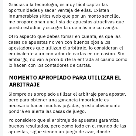
Gracias a la tecnología, es muy fácil captar las
oportunidades y sacar ventaja de ellas. Existen
innumerables sitios web que por un monto sencillo,
me proporcionan una lista de apuestas atractivas que
puedo estudiar y escoger la que más me convenga.
Otro aspecto que debes tomar en cuenta, es que las
casas de apuestas no ven con buenos ojos a los
apostadores que utilizan el arbitraje, lo consideran el
equivalente a un contador de cartas en un casino. Sin
embargo, no van a prohibirte la entrada al casino como
lo hacen con los contadores de cartas.
MOMENTO APROPIADO PARA UTILIZAR EL
ARBITRAJE
Siempre es apropiado utilizar el arbitraje para apostar,
pero para obtener una ganancia importante es
necesario hacer muchas jugadas, y esto obviamente
pondrá en alerta las casas de juego.
Yo considero que el arbitraje de apuestas garantiza
buenos resultados, pero como todo en el mundo de las
apuestas, sigue siendo un juego de azar, donde