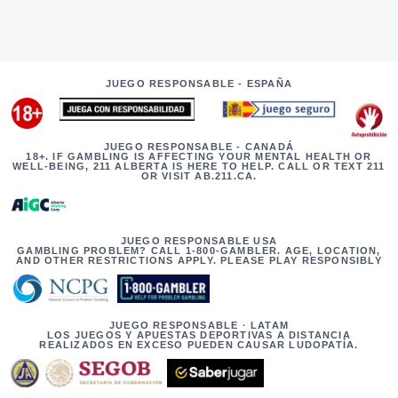
JUEGO RESPONSABLE - ESPAÑA
JUEGO RESPONSABLE - CANADÁ
18+. IF GAMBLING IS AFFECTING YOUR MENTAL HEALTH OR
WELL-BEING, 211 ALBERTA IS HERE TO HELP. CALL OR TEXT 211
OR VISIT AB.211.CA.
JUEGO RESPONSABLE USA
GAMBLING PROBLEM? CALL 1-800-GAMBLER. AGE, LOCATION,
AND OTHER RESTRICTIONS APPLY. PLEASE PLAY RESPONSIBLY
JUEGO RESPONSABLE · LATAM
LOS JUEGOS Y APUESTAS DEPORTIVAS A DISTANCIA
REALIZADOS EN EXCESO PUEDEN CAUSAR LUDOPATÍA.