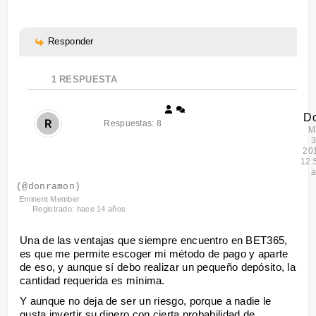
Responder
1
RESPUESTA
D
Respuestas: 8
M
3
20
12:
(@donramon)
Eminent Member
Registrado: hace 14 años
Una de las ventajas que siempre encuentro en BET365,
es que me permite escoger mi método de pago y aparte
de eso, y aunque sí debo realizar un pequeño depósito, la
cantidad requerida es mínima.
Y aunque no deja de ser un riesgo, porque a nadie le
gusta invertir su dinero con cierta probabilidad de