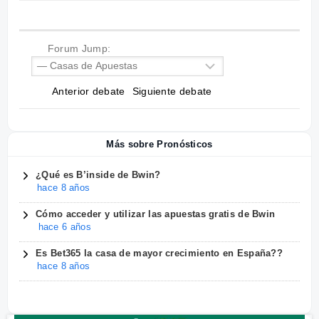
Forum Jump:
Anterior debate
Siguiente debate
Más sobre Pronósticos
¿Qué es B’inside de Bwin?
hace 8 años
Cómo acceder y utilizar las apuestas gratis de Bwin
hace 6 años
Es Bet365 la casa de mayor crecimiento en España??
hace 8 años