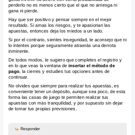
perderlo no es menos cierto que el que no arriesga ni
gana ni pierde.
Hay que ser positivo y pensar siempre en el mejor
resultado. Si amas los riesgos, y te apasionan las
apuestas, entonces deja los miedos a un lado.
Si por el contrario, sientes inseguridad, te aconsejo que ni
lo intentes porque seguramente atraerás una derrota
inminente.
De todos modos, te sugiero que completes el registro y
en lo que veas la ventana de
insertar el método de
pago
, la cierres y estudies tus opciones antes de
continuar.
No olvides que siempre para realizar tus apuestas, es
conveniente tener un depósito, aunque sea poco, de esta
forma las casas de juego te permiten realizar tus
apuestas con más tranquilidad, y por supuesto sin dejar
de tomar tus propias previsiones.
Responder