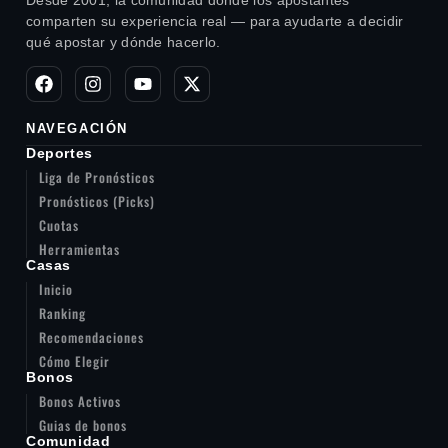
Desde 2001, la comunidad donde los apostantes
comparten su experiencia real — para ayudarte a decidir
qué apostar y dónde hacerlo.
NAVEGACIÓN
Deportes
Liga de Pronósticos
Pronósticos (Picks)
Cuotas
Herramientas
Casas
Inicio
Ranking
Recomendaciones
Cómo Elegir
Bonos
Bonos Activos
Guias de bonos
Comunidad