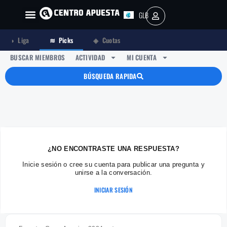
GLB
AR
◑
Liga
≋
Picks
◈
Cuotas
BUSCAR MIEMBROS
ACTIVIDAD
MI CUENTA
BÚSQUEDA RAPIDA
¿NO ENCONTRASTE UNA RESPUESTA?
Inicie sesión o cree su cuenta para publicar una pregunta y
unirse a la conversación.
INICIAR SESIÓN