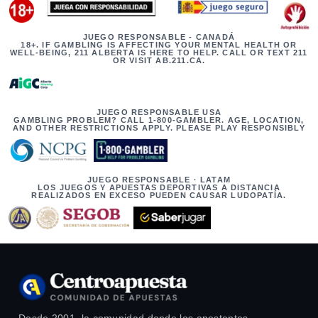
JUEGO RESPONSABLE - CANADÁ
18+. IF GAMBLING IS AFFECTING YOUR MENTAL HEALTH OR
WELL-BEING, 211 ALBERTA IS HERE TO HELP. CALL OR TEXT 211
OR VISIT AB.211.CA.
JUEGO RESPONSABLE USA
GAMBLING PROBLEM? CALL 1-800-GAMBLER. AGE, LOCATION,
AND OTHER RESTRICTIONS APPLY. PLEASE PLAY RESPONSIBLY
JUEGO RESPONSABLE · LATAM
LOS JUEGOS Y APUESTAS DEPORTIVAS A DISTANCIA
REALIZADOS EN EXCESO PUEDEN CAUSAR LUDOPATÍA.