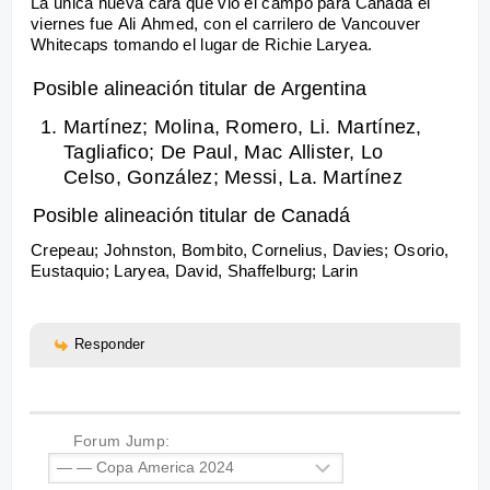
La única nueva cara que vio el campo para Canadá el
viernes fue Ali Ahmed, con el carrilero de Vancouver
Whitecaps tomando el lugar de Richie Laryea.
Posible alineación titular de Argentina
Martínez; Molina, Romero, Li. Martínez,
Tagliafico; De Paul, Mac Allister, Lo
Celso, González; Messi, La. Martínez
Posible alineación titular de Canadá
Crepeau; Johnston, Bombito, Cornelius, Davies; Osorio,
Eustaquio; Laryea, David, Shaffelburg; Larin
Responder
Forum Jump: