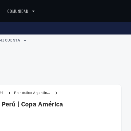
COMUNIDAD
MI CUENTA
24
Pronóstico Argentin...
s Perú | Copa América