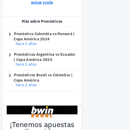
INICIAR SESIÓN
Más sobre Pronósticos
Pronóstico Colombia vs Panamá |
Copa América 2024
hace 2 años
Pronósticos Argentina vs Ecuador
| Copa América 2024
hace 2 años
Pronósticos Brasil vs Colombia |
Copa América
hace 2 años
¡Tenemos apuestas