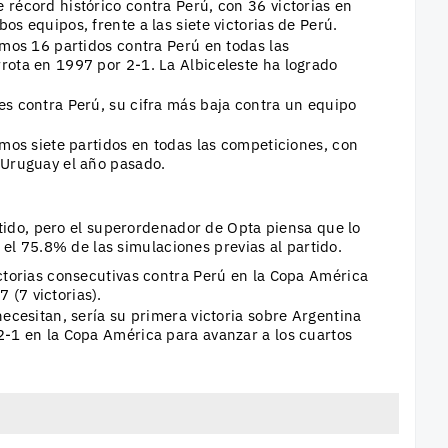
 récord histórico contra Perú, con 36 victorias en
os equipos, frente a las siete victorias de Perú.
imos 16 partidos contra Perú en todas las
rota en 1997 por 2-1. La Albiceleste ha logrado
es contra Perú, su cifra más baja contra un equipo
imos siete partidos en todas las competiciones, con
 Uruguay el año pasado.
tido, pero el superordenador de Opta piensa que lo
n el 75.8% de las simulaciones previas al partido.
ictorias consecutivas contra Perú en la Copa América
(7 victorias).
necesitan, sería su primera victoria sobre Argentina
2-1 en la Copa América para avanzar a los cuartos