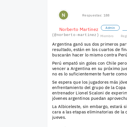
Respuestas: 188
Admin
Norberto Martinez
(@norberto-martinez)
Miembro
Regi
Argentina ganó sus dos primeros par
resultado, están en los cuartos de fi
buscarán hacer lo mismo contra Perú,
Perú empató sin goles con Chile pero
vencer a Argentina en su próximo jue
no es lo suficientemente fuerte como
Se espera que los jugadores más jóve
enfrentamiento del grupo de la Copa 
entrenador Lionel Scaloni de experim
jóvenes argentinos puedan aprovecha
La Albiceleste, sin embargo, estará 
cara a las etapas eliminatorias de l
jueves.