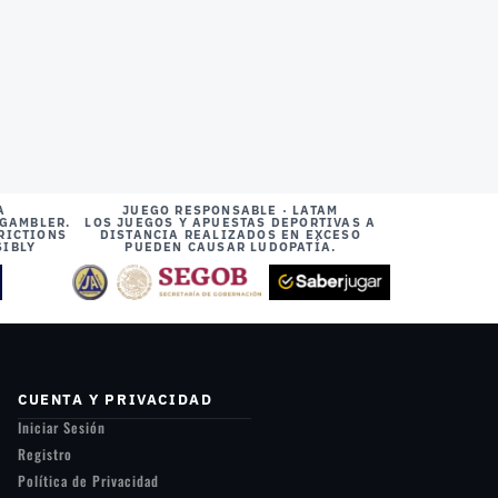
A
JUEGO RESPONSABLE · LATAM
-GAMBLER.
LOS JUEGOS Y APUESTAS DEPORTIVAS A
RICTIONS
DISTANCIA REALIZADOS EN EXCESO
SIBLY
PUEDEN CAUSAR LUDOPATÍA.
CUENTA Y PRIVACIDAD
Iniciar Sesión
Registro
Política de Privacidad