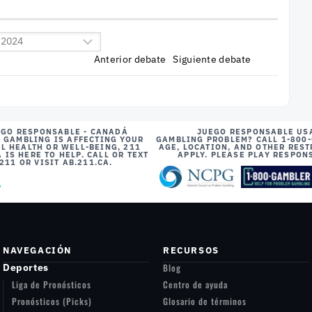
Anterior debate
Siguiente debate
EGO RESPONSABLE - CANADÁ
JUEGO RESPONSABLE US
F GAMBLING IS AFFECTING YOUR
GAMBLING PROBLEM? CALL 1-800
L HEALTH OR WELL-BEING, 211
AGE, LOCATION, AND OTHER REST
 IS HERE TO HELP. CALL OR TEXT
APPLY. PLEASE PLAY RESPON
211 OR VISIT AB.211.CA.
NAVEGACIÓN
RECURSOS
Deportes
Blog
Liga de Pronósticos
Centro de ayuda
Pronósticos (Picks)
Glosario de términos