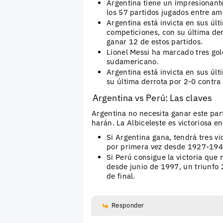
Argentina tiene un impresionante
los 57 partidos jugados entre amb
Argentina está invicta en sus últ
competiciones, con su última der
ganar 12 de estos partidos.
Lionel Messi ha marcado tres gol
sudamericano.
Argentina está invicta en sus últ
su última derrota por 2-0 contra
Argentina vs Perú: Las claves
Argentina no necesita ganar este par
harán. La Albiceleste es victoriosa e
Si Argentina gana, tendrá tres v
por primera vez desde 1927-1947 
Si Perú consigue la victoria que 
desde junio de 1997, un triunfo 
de final.
Responder