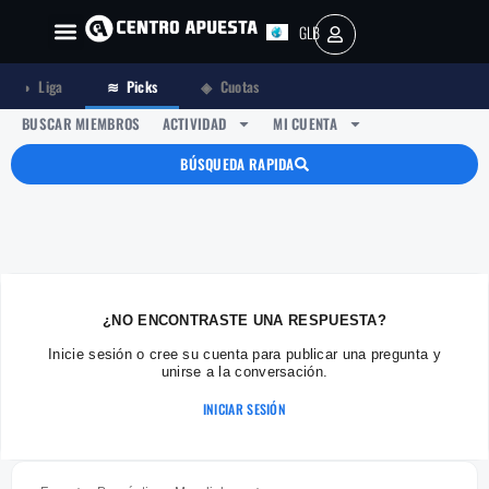
GLB
AR
◑
Liga
≋
Picks
◈
Cuotas
BUSCAR MIEMBROS
ACTIVIDAD
MI CUENTA
BÚSQUEDA RAPIDA
¿NO ENCONTRASTE UNA RESPUESTA?
Inicie sesión o cree su cuenta para publicar una pregunta y
unirse a la conversación.
INICIAR SESIÓN