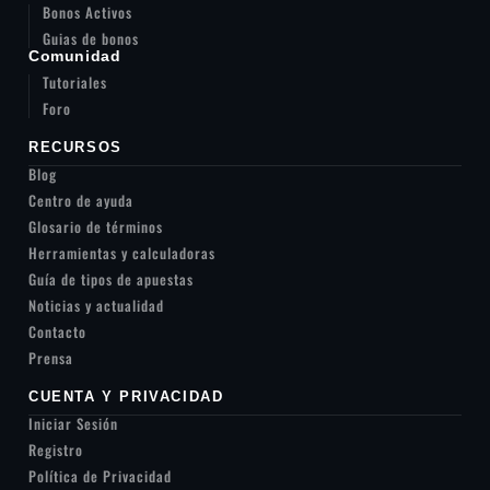
Bonos Activos
Guias de bonos
Comunidad
Tutoriales
Foro
RECURSOS
Blog
Centro de ayuda
Glosario de términos
Herramientas y calculadoras
Guía de tipos de apuestas
Noticias y actualidad
Contacto
Prensa
CUENTA Y PRIVACIDAD
Iniciar Sesión
Registro
Política de Privacidad