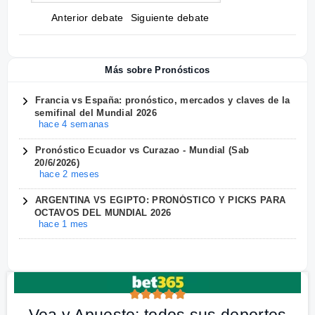
Anterior debate
Siguiente debate
Más sobre Pronósticos
Francia vs España: pronóstico, mercados y claves de la
semifinal del Mundial 2026
hace 4 semanas
Pronóstico Ecuador vs Curazao - Mundial (Sab
20/6/2026)
hace 2 meses
ARGENTINA VS EGIPTO: PRONÓSTICO Y PICKS PARA
OCTAVOS DEL MUNDIAL 2026
hace 1 mes
Vea y Apueste: todos sus deportes