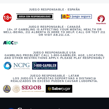
JUEGO RESPONSABLE - ESPAÑA
JUEGO RESPONSABLE - CANADÁ
18+. IF GAMBLING IS AFFECTING YOUR MENTAL HEALTH OR
WELL-BEING, 211 ALBERTA IS HERE TO HELP. CALL OR TEXT 211
OR VISIT AB.211.CA.
JUEGO RESPONSABLE USA
GAMBLING PROBLEM? CALL 1-800-GAMBLER. AGE, LOCATION,
AND OTHER RESTRICTIONS APPLY. PLEASE PLAY RESPONSIBLY
JUEGO RESPONSABLE · LATAM
LOS JUEGOS Y APUESTAS DEPORTIVAS A DISTANCIA
REALIZADOS EN EXCESO PUEDEN CAUSAR LUDOPATÍA.