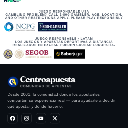
JUEGO RESPONSABLE USA
GAMBLING PROBLEM? CALL 1-800-GAMBLER. AGE, LOCATION,
AND OTHER RESTRICTIONS APPLY. PLEASE PLAY RESPONSIBLY
JUEGO RESPONSABLE · LATAM
LOS JUEGOS Y APUESTAS DEPORTIVAS A DISTANCIA
REALIZADOS EN EXCESO PUEDEN CAUSAR LUDOPATÍA.
Desde 2001, la comunidad donde los apostantes
comparten su experiencia real — para ayudarte a decidir
qué apostar y dónde hacerlo.