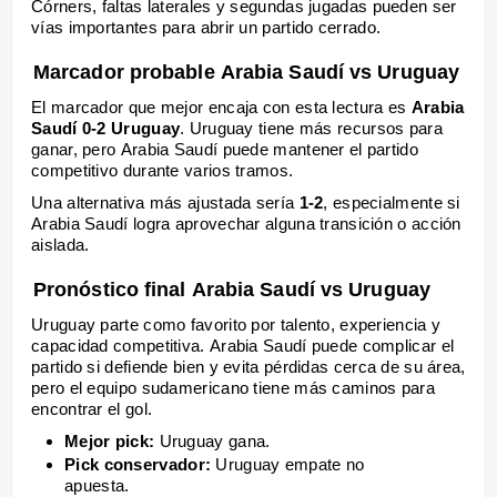
Córners, faltas laterales y segundas jugadas pueden ser
vías importantes para abrir un partido cerrado.
Marcador probable Arabia Saudí vs Uruguay
El marcador que mejor encaja con esta lectura es
Arabia
Saudí 0-2 Uruguay
. Uruguay tiene más recursos para
ganar, pero Arabia Saudí puede mantener el partido
competitivo durante varios tramos.
Una alternativa más ajustada sería
1-2
, especialmente si
Arabia Saudí logra aprovechar alguna transición o acción
aislada.
Pronóstico final Arabia Saudí vs Uruguay
Uruguay parte como favorito por talento, experiencia y
capacidad competitiva. Arabia Saudí puede complicar el
partido si defiende bien y evita pérdidas cerca de su área,
pero el equipo sudamericano tiene más caminos para
encontrar el gol.
Mejor pick:
Uruguay gana.
Pick conservador:
Uruguay empate no
apuesta.