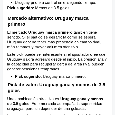
Uruguay prioriza control en el segundo tiempo.
Pick sugerido:
Menos de 3.5 goles.
Mercado alternativo: Uruguay marca
primero
El mercado
Uruguay marca primero
también tiene
sentido. Si el partido se desarrolla como se espera,
Uruguay debería tener más presencia en campo rival,
más remates y mayor volumen ofensivo.
Este pick puede ser interesante si el apostador cree que
Uruguay saldrá agresivo desde el inicio. La presión alta y
la capacidad para recuperar cerca del área rival pueden
generar ocasiones tempranas.
Pick sugerido:
Uruguay marca primero.
Pick de valor: Uruguay gana y menos de 3.5
goles
Una combinación atractiva es
Uruguay gana y menos
de 3.5 goles
. Este mercado acompaña la superioridad
uruguaya, pero sin depender de una goleada.