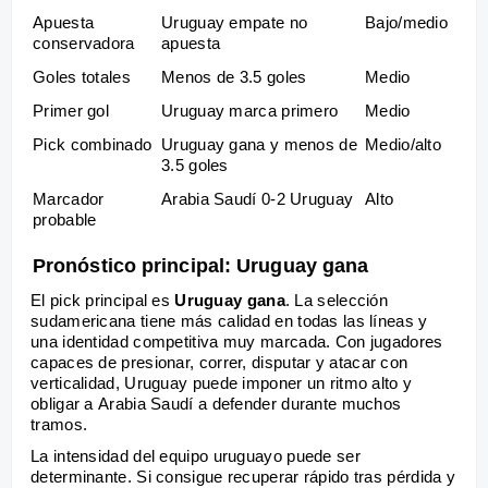
Apuesta
Uruguay empate no
Bajo/medio
conservadora
apuesta
Goles totales
Menos de 3.5 goles
Medio
Primer gol
Uruguay marca primero
Medio
Pick combinado
Uruguay gana y menos de
Medio/alto
3.5 goles
Marcador
Arabia Saudí 0-2 Uruguay
Alto
probable
Pronóstico principal: Uruguay gana
El pick principal es
Uruguay gana
. La selección
sudamericana tiene más calidad en todas las líneas y
una identidad competitiva muy marcada. Con jugadores
capaces de presionar, correr, disputar y atacar con
verticalidad, Uruguay puede imponer un ritmo alto y
obligar a Arabia Saudí a defender durante muchos
tramos.
La intensidad del equipo uruguayo puede ser
determinante. Si consigue recuperar rápido tras pérdida y