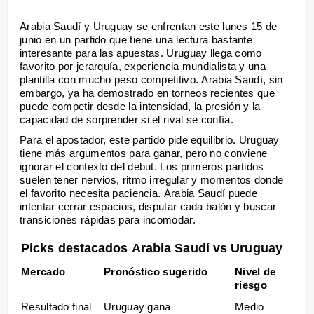
Arabia Saudí y Uruguay se enfrentan este lunes 15 de
junio en un partido que tiene una lectura bastante
interesante para las apuestas. Uruguay llega como
favorito por jerarquía, experiencia mundialista y una
plantilla con mucho peso competitivo. Arabia Saudí, sin
embargo, ya ha demostrado en torneos recientes que
puede competir desde la intensidad, la presión y la
capacidad de sorprender si el rival se confía.
Para el apostador, este partido pide equilibrio. Uruguay
tiene más argumentos para ganar, pero no conviene
ignorar el contexto del debut. Los primeros partidos
suelen tener nervios, ritmo irregular y momentos donde
el favorito necesita paciencia. Arabia Saudí puede
intentar cerrar espacios, disputar cada balón y buscar
transiciones rápidas para incomodar.
Picks destacados Arabia Saudí vs Uruguay
Mercado
Pronóstico sugerido
Nivel de
riesgo
Resultado final
Uruguay gana
Medio