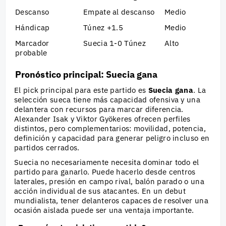
Descanso
Empate al descanso
Medio
Hándicap
Túnez +1.5
Medio
Marcador
Suecia 1-0 Túnez
Alto
probable
Pronóstico principal: Suecia gana
El pick principal para este partido es
Suecia gana
. La
selección sueca tiene más capacidad ofensiva y una
delantera con recursos para marcar diferencia.
Alexander Isak y Viktor Gyökeres ofrecen perfiles
distintos, pero complementarios: movilidad, potencia,
definición y capacidad para generar peligro incluso en
partidos cerrados.
Suecia no necesariamente necesita dominar todo el
partido para ganarlo. Puede hacerlo desde centros
laterales, presión en campo rival, balón parado o una
acción individual de sus atacantes. En un debut
mundialista, tener delanteros capaces de resolver una
ocasión aislada puede ser una ventaja importante.