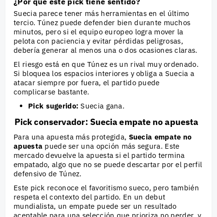
¿Por qué este pick tiene sentido?
Suecia parece tener más herramientas en el último
tercio. Túnez puede defender bien durante muchos
minutos, pero si el equipo europeo logra mover la
pelota con paciencia y evitar pérdidas peligrosas,
debería generar al menos una o dos ocasiones claras.
El riesgo está en que Túnez es un rival muy ordenado.
Si bloquea los espacios interiores y obliga a Suecia a
atacar siempre por fuera, el partido puede
complicarse bastante.
Pick sugerido:
Suecia gana.
Pick conservador: Suecia empate no apuesta
Para una apuesta más protegida,
Suecia empate no
apuesta
puede ser una opción más segura. Este
mercado devuelve la apuesta si el partido termina
empatado, algo que no se puede descartar por el perfil
defensivo de Túnez.
Este pick reconoce el favoritismo sueco, pero también
respeta el contexto del partido. En un debut
mundialista, un empate puede ser un resultado
aceptable para una selección que prioriza no perder, y