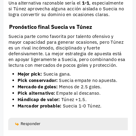
Una alternativa razonable sería el
1-1
, especialmente
si Túnez aprovecha alguna acción aislada o Suecia no
logra convertir su dominio en ocasiones claras.
Pronóstico final Suecia vs Túnez
Suecia parte como favorita por talento ofensivo y
mayor capacidad para generar ocasiones, pero Túnez
es un rival incómodo, disciplinado y fuerte
defensivamente. La mejor estrategia de apuesta está
en apoyar ligeramente a Suecia, pero combinando esa
lectura con mercados de pocos goles y protección.
Mejor pick:
Suecia gana.
Pick conservador:
Suecia empate no apuesta.
Mercado de goles:
Menos de 2.5 goles.
Pick alternativo:
Empate al descanso.
Hándicap de valor:
Túnez +1.5.
Marcador probable:
Suecia 1-0 Túnez.
Responder