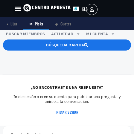
GLB
AR
◑
Liga
≋
Picks
◈
Cuotas
BUSCAR MIEMBROS
ACTIVIDAD
MI CUENTA
BÚSQUEDA RAPIDA
¿NO ENCONTRASTE UNA RESPUESTA?
Inicie sesión o cree su cuenta para publicar una pregunta y
unirse a la conversación.
INICIAR SESIÓN