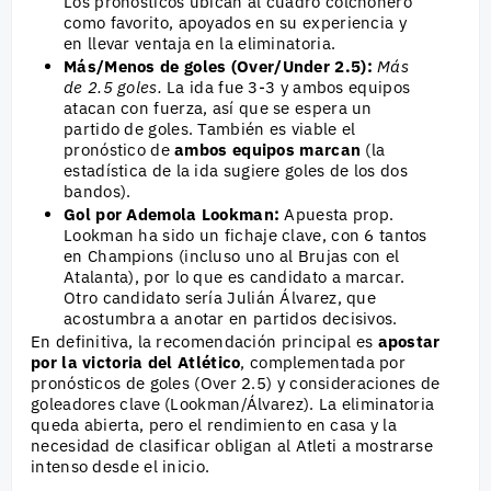
Los pronósticos ubican al cuadro colchonero
como favorito, apoyados en su experiencia y
en llevar ventaja en la eliminatoria.
Más/Menos de goles (Over/Under 2.5):
Más
de 2.5 goles.
La ida fue 3-3 y ambos equipos
atacan con fuerza, así que se espera un
partido de goles. También es viable el
pronóstico de
ambos equipos marcan
(la
estadística de la ida sugiere goles de los dos
bandos).
Gol por Ademola Lookman:
Apuesta prop.
Lookman ha sido un fichaje clave, con 6 tantos
en Champions (incluso uno al Brujas con el
Atalanta), por lo que es candidato a marcar.
Otro candidato sería Julián Álvarez, que
acostumbra a anotar en partidos decisivos.
En definitiva, la recomendación principal es
apostar
por la victoria del Atlético
, complementada por
pronósticos de goles (Over 2.5) y consideraciones de
goleadores clave (Lookman/Álvarez). La eliminatoria
queda abierta, pero el rendimiento en casa y la
necesidad de clasificar obligan al Atleti a mostrarse
intenso desde el inicio.