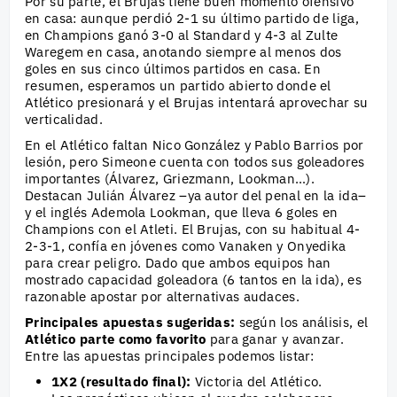
Por su parte, el Brujas tiene buen momento ofensivo
en casa: aunque perdió 2-1 su último partido de liga,
en Champions ganó 3-0 al Standard y 4-3 al Zulte
Waregem en casa, anotando siempre al menos dos
goles en sus cinco últimos partidos en casa. En
resumen, esperamos un partido abierto donde el
Atlético presionará y el Brujas intentará aprovechar su
verticalidad.
En el Atlético faltan Nico González y Pablo Barrios por
lesión, pero Simeone cuenta con todos sus goleadores
importantes (Álvarez, Griezmann, Lookman…).
Destacan Julián Álvarez –ya autor del penal en la ida–
y el inglés Ademola Lookman, que lleva 6 goles en
Champions con el Atleti. El Brujas, con su habitual 4-
2-3-1, confía en jóvenes como Vanaken y Onyedika
para crear peligro. Dado que ambos equipos han
mostrado capacidad goleadora (6 tantos en la ida), es
razonable apostar por alternativas audaces.
Principales apuestas sugeridas:
según los análisis, el
Atlético parte como favorito
para ganar y avanzar.
Entre las apuestas principales podemos listar:
1X2 (resultado final):
Victoria del Atlético.