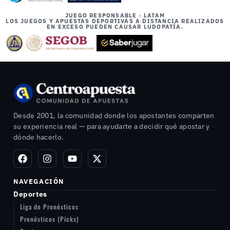
JUEGO RESPONSABLE · LATAM
LOS JUEGOS Y APUESTAS DEPORTIVAS A DISTANCIA REALIZADOS
EN EXCESO PUEDEN CAUSAR LUDOPATÍA.
Desde 2001, la comunidad donde los apostantes comparten
su experiencia real — para ayudarte a decidir qué apostar y
dónde hacerlo.
NAVEGACIÓN
Deportes
Liga de Pronósticos
Pronósticos (Picks)