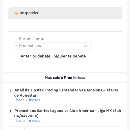
Responder
Forum Jump:
Anterior debate
Siguiente debate
Más sobre Pronósticos
Análisis Tipster: Racing Santander vs Barcelona – Claves
de Apuestas
hace 7 meses
Pronósticos Santos Laguna vs Club América - Liga MX (Sab
04/04/2026)
hace 4 meses