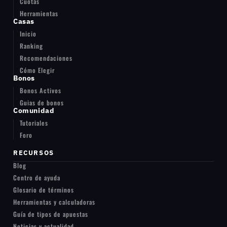
Cuotas
Herramientas
Casas
Inicio
Ranking
Recomendaciones
Cómo Elegir
Bonos
Bonos Activos
Guias de bonos
Comunidad
Tutoriales
Foro
RECURSOS
Blog
Centro de ayuda
Glosario de términos
Herramientas y calculadoras
Guía de tipos de apuestas
Noticias y actualidad