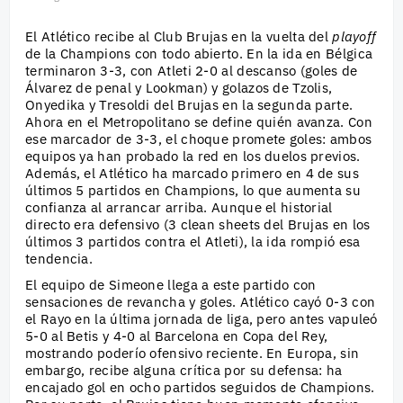
El Atlético recibe al Club Brujas en la vuelta del
playoff
de la Champions con todo abierto. En la ida en Bélgica
terminaron 3-3, con Atleti 2-0 al descanso (goles de
Álvarez de penal y Lookman) y golazos de Tzolis,
Onyedika y Tresoldi del Brujas en la segunda parte.
Ahora en el Metropolitano se define quién avanza. Con
ese marcador de 3-3, el choque promete goles: ambos
equipos ya han probado la red en los duelos previos.
Además, el Atlético ha marcado primero en 4 de sus
últimos 5 partidos en Champions, lo que aumenta su
confianza al arrancar arriba. Aunque el historial
directo era defensivo (3 clean sheets del Brujas en los
últimos 3 partidos contra el Atleti), la ida rompió esa
tendencia.
El equipo de Simeone llega a este partido con
sensaciones de revancha y goles. Atlético cayó 0-3 con
el Rayo en la última jornada de liga, pero antes vapuleó
5-0 al Betis y 4-0 al Barcelona en Copa del Rey,
mostrando poderío ofensivo reciente. En Europa, sin
embargo, recibe alguna crítica por su defensa: ha
encajado gol en ocho partidos seguidos de Champions.