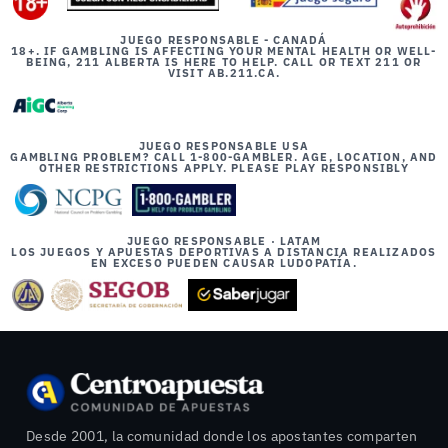
JUEGO RESPONSABLE - CANADÁ
18+. IF GAMBLING IS AFFECTING YOUR MENTAL HEALTH OR WELL-
BEING, 211 ALBERTA IS HERE TO HELP. CALL OR TEXT 211 OR
VISIT AB.211.CA.
JUEGO RESPONSABLE USA
GAMBLING PROBLEM? CALL 1-800-GAMBLER. AGE, LOCATION, AND
OTHER RESTRICTIONS APPLY. PLEASE PLAY RESPONSIBLY
JUEGO RESPONSABLE · LATAM
LOS JUEGOS Y APUESTAS DEPORTIVAS A DISTANCIA REALIZADOS
EN EXCESO PUEDEN CAUSAR LUDOPATÍA.
Desde 2001, la comunidad donde los apostantes comparten