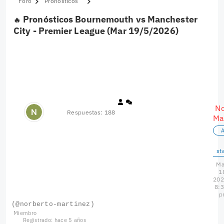
Pronósticos
Pronósticos Bournemouth vs Manchester
City - Premier League (Mar 19/5/2026)
No
Respuestas: 188
Ma
st
Ma
1
202
8:
p
(@norberto-martinez)
Miembro
Registrado: hace 5 años