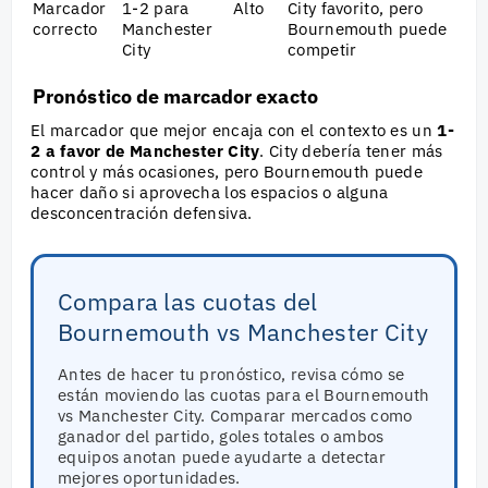
Marcador
1-2 para
Alto
City favorito, pero
correcto
Manchester
Bournemouth puede
City
competir
Pronóstico de marcador exacto
El marcador que mejor encaja con el contexto es un
1-
2 a favor de Manchester City
. City debería tener más
control y más ocasiones, pero Bournemouth puede
hacer daño si aprovecha los espacios o alguna
desconcentración defensiva.
Compara las cuotas del
Bournemouth vs Manchester City
Antes de hacer tu pronóstico, revisa cómo se
están moviendo las cuotas para el Bournemouth
vs Manchester City. Comparar mercados como
ganador del partido, goles totales o ambos
equipos anotan puede ayudarte a detectar
mejores oportunidades.