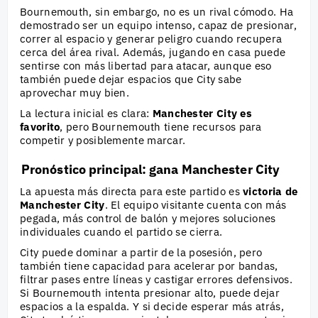
Bournemouth, sin embargo, no es un rival cómodo. Ha
demostrado ser un equipo intenso, capaz de presionar,
correr al espacio y generar peligro cuando recupera
cerca del área rival. Además, jugando en casa puede
sentirse con más libertad para atacar, aunque eso
también puede dejar espacios que City sabe
aprovechar muy bien.
La lectura inicial es clara:
Manchester City es
favorito
, pero Bournemouth tiene recursos para
competir y posiblemente marcar.
Pronóstico principal: gana Manchester City
La apuesta más directa para este partido es
victoria de
Manchester City
. El equipo visitante cuenta con más
pegada, más control de balón y mejores soluciones
individuales cuando el partido se cierra.
City puede dominar a partir de la posesión, pero
también tiene capacidad para acelerar por bandas,
filtrar pases entre líneas y castigar errores defensivos.
Si Bournemouth intenta presionar alto, puede dejar
espacios a la espalda. Y si decide esperar más atrás,