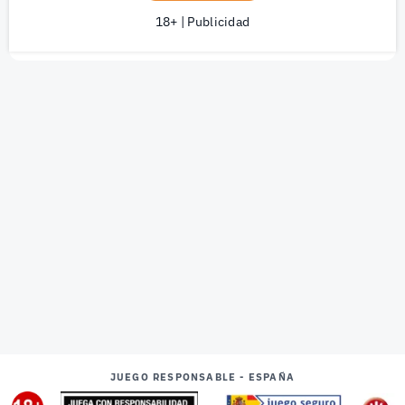
18+ | Publicidad
JUEGO RESPONSABLE - ESPAÑA