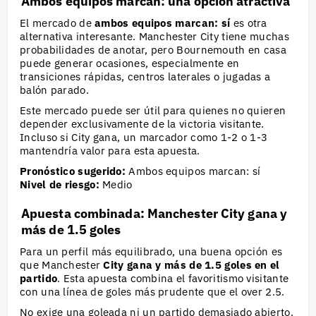
Ambos equipos marcan: una opción atractiva
El mercado de
ambos equipos marcan: sí
es otra
alternativa interesante. Manchester City tiene muchas
probabilidades de anotar, pero Bournemouth en casa
puede generar ocasiones, especialmente en
transiciones rápidas, centros laterales o jugadas a
balón parado.
Este mercado puede ser útil para quienes no quieren
depender exclusivamente de la victoria visitante.
Incluso si City gana, un marcador como 1-2 o 1-3
mantendría valor para esta apuesta.
Pronóstico sugerido:
Ambos equipos marcan: sí
Nivel de riesgo:
Medio
Apuesta combinada: Manchester City gana y
más de 1.5 goles
Para un perfil más equilibrado, una buena opción es
que Manchester
City gana y más de 1.5 goles en el
partido
. Esta apuesta combina el favoritismo visitante
con una línea de goles más prudente que el over 2.5.
No exige una goleada ni un partido demasiado abierto.