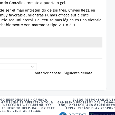
do González remate a puerta o gol.
de ser el más entretenido de los tres. Chivas llega en
 muy favorable, mientras Pumas ofrece suficiente
elo sea unilateral. La lectura más lógica es una victoria
robablemente con marcador tipo 2-1 o 3-1.
Anterior debate
Siguiente debate
EGO RESPONSABLE - CANADÁ
JUEGO RESPONSABLE US
F GAMBLING IS AFFECTING YOUR
GAMBLING PROBLEM? CALL 1-800
L HEALTH OR WELL-BEING, 211
AGE, LOCATION, AND OTHER REST
 IS HERE TO HELP. CALL OR TEXT
APPLY. PLEASE PLAY RESPON
211 OR VISIT AB.211.CA.