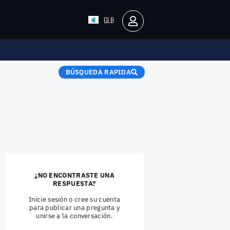
GLB
AR
BÚSQUEDA RAPIDA
¿NO ENCONTRASTE UNA
RESPUESTA?
Inicie sesión o cree su cuenta
para publicar una pregunta y
unirse a la conversación.