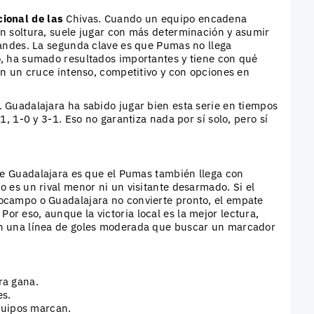
ional de las
Chivas. Cuando un equipo encadena
n soltura, suele jugar con más determinación y asumir
randes. La segunda clave es que Pumas no llega
o, ha sumado resultados importantes y tiene con qué
en un cruce intenso, competitivo y con opciones en
 Guadalajara ha sabido jugar bien esta serie en tiempos
1, 1-0 y 3-1. Eso no garantiza nada por sí solo, pero sí
 de Guadalajara es que el Pumas también llega con
 es un rival menor ni un visitante desarmado. Si el
ocampo o Guadalajara no convierte pronto, el empate
r eso, aunque la victoria local es la mejor lectura,
on una línea de goles moderada que buscar un marcador
ra gana.
es.
uipos marcan.