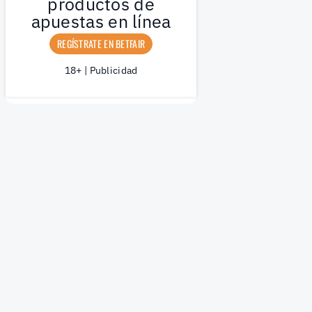
productos de
apuestas en línea
REGÍSTRATE EN BETFAIR
18+ | Publicidad