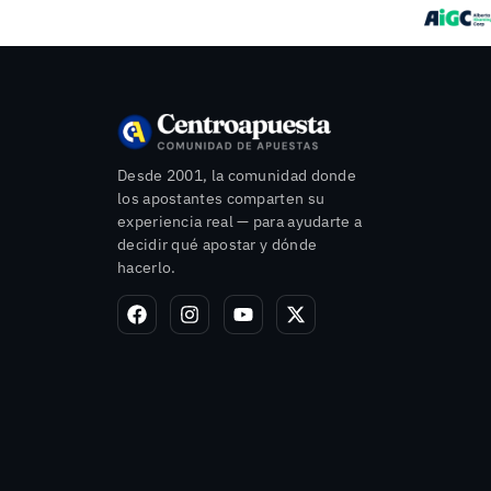
Desde 2001, la comunidad donde
los apostantes comparten su
experiencia real — para ayudarte a
decidir qué apostar y dónde
hacerlo.