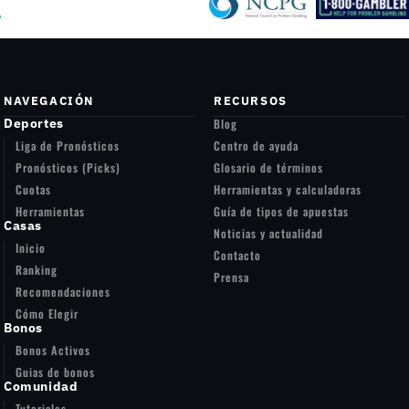
NAVEGACIÓN
RECURSOS
Deportes
Blog
Liga de Pronósticos
Centro de ayuda
Pronósticos (Picks)
Glosario de términos
Cuotas
Herramientas y calculadoras
Herramientas
Guía de tipos de apuestas
Casas
Noticias y actualidad
Inicio
Contacto
Ranking
Prensa
Recomendaciones
Cómo Elegir
Bonos
Bonos Activos
Guias de bonos
Comunidad
Tutoriales