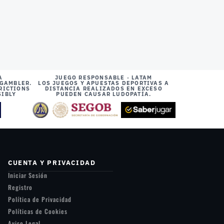
A
JUEGO RESPONSABLE · LATAM
-GAMBLER.
LOS JUEGOS Y APUESTAS DEPORTIVAS A
RICTIONS
DISTANCIA REALIZADOS EN EXCESO
SIBLY
PUEDEN CAUSAR LUDOPATÍA.
CUENTA Y PRIVACIDAD
Iniciar Sesión
Registro
Política de Privacidad
Políticas de Cookies
Aviso Legal