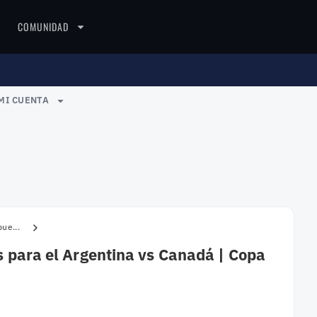
COMUNIDAD
MI CUENTA
ue...
s para el Argentina vs Canadá | Copa