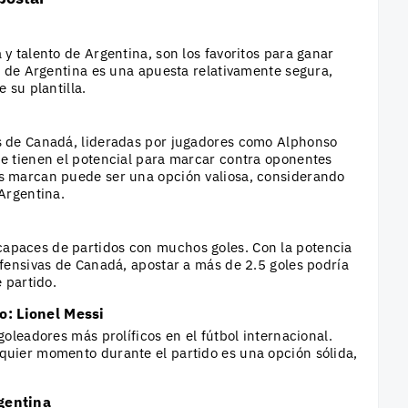
y talento de Argentina, son los favoritos para ganar
ia de Argentina es una apuesta relativamente segura,
 su plantilla.
s de Canadá, lideradas por jugadores como Alphonso
e tienen el potencial para marcar contra oponentes
s marcan puede ser una opción valiosa, considerando
Argentina.
apaces de partidos con muchos goles. Con la potencia
ofensivas de Canadá, apostar a más de 2.5 goles podría
 partido.
: Lionel Messi
goleadores más prolíficos en el fútbol internacional.
quier momento durante el partido es una opción sólida,
gentina