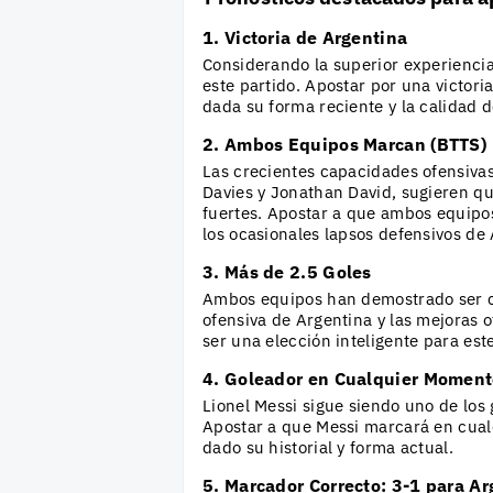
1. Victoria de Argentina
Considerando la superior experiencia 
este partido. Apostar por una victor
dada su forma reciente y la calidad de
2. Ambos Equipos Marcan (BTTS)
Las crecientes capacidades ofensiva
Davies y Jonathan David, sugieren qu
fuertes. Apostar a que ambos equipo
los ocasionales lapsos defensivos de 
3. Más de 2.5 Goles
Ambos equipos han demostrado ser c
ofensiva de Argentina y las mejoras 
ser una elección inteligente para este
4. Goleador en Cualquier Momento
Lionel Messi sigue siendo uno de los 
Apostar a que Messi marcará en cual
dado su historial y forma actual.
5. Marcador Correcto: 3-1 para Ar