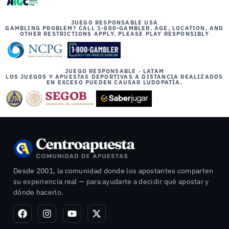
JUEGO RESPONSABLE USA
GAMBLING PROBLEM? CALL 1-800-GAMBLER. AGE, LOCATION, AND
OTHER RESTRICTIONS APPLY. PLEASE PLAY RESPONSIBLY
JUEGO RESPONSABLE · LATAM
LOS JUEGOS Y APUESTAS DEPORTIVAS A DISTANCIA REALIZADOS
EN EXCESO PUEDEN CAUSAR LUDOPATÍA.
Desde 2001, la comunidad donde los apostantes comparten
su experiencia real — para ayudarte a decidir qué apostar y
dónde hacerlo.