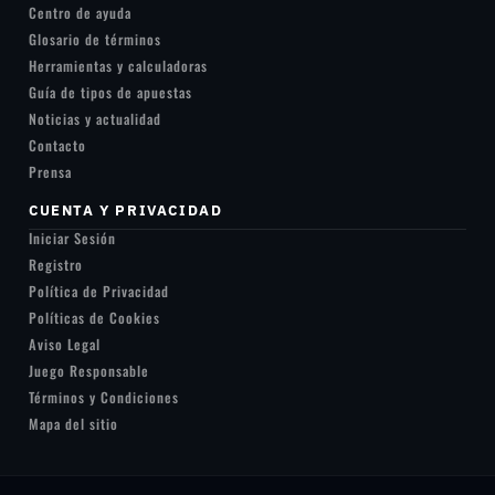
Centro de ayuda
Glosario de términos
Herramientas y calculadoras
Guía de tipos de apuestas
Noticias y actualidad
Contacto
Prensa
CUENTA Y PRIVACIDAD
Iniciar Sesión
Registro
Política de Privacidad
Políticas de Cookies
Aviso Legal
Juego Responsable
Términos y Condiciones
Mapa del sitio