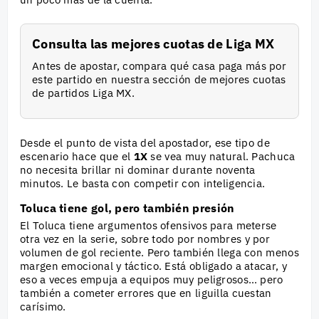
Consulta las mejores cuotas de Liga MX
Antes de apostar, compara qué casa paga más por
este partido en nuestra sección de
mejores cuotas
de partidos Liga MX
.
Desde el punto de vista del apostador, ese tipo de
escenario hace que el
1X
se vea muy natural. Pachuca
no necesita brillar ni dominar durante noventa
minutos. Le basta con competir con inteligencia.
Toluca tiene gol, pero también presión
El Toluca tiene argumentos ofensivos para meterse
otra vez en la serie, sobre todo por nombres y por
volumen de gol reciente. Pero también llega con menos
margen emocional y táctico. Está obligado a atacar, y
eso a veces empuja a equipos muy peligrosos… pero
también a cometer errores que en liguilla cuestan
carísimo.