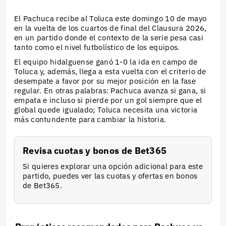
El Pachuca recibe al Toluca este domingo 10 de mayo
en la vuelta de los cuartos de final del Clausura 2026,
en un partido donde el contexto de la serie pesa casi
tanto como el nivel futbolístico de los equipos.
El equipo hidalguense ganó 1-0 la ida en campo de
Toluca y, además, llega a esta vuelta con el criterio de
desempate a favor por su mejor posición en la fase
regular. En otras palabras: Pachuca avanza si gana, si
empata e incluso si pierde por un gol siempre que el
global quede igualado; Toluca necesita una victoria
más contundente para cambiar la historia.
Revisa cuotas y bonos de Bet365
Si quieres explorar una opción adicional para este
partido, puedes ver las
cuotas y ofertas en bonos
de Bet365
.