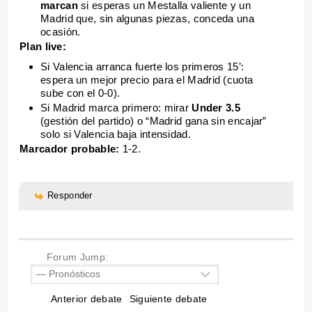
marcan
si esperas un Mestalla valiente y un
Madrid que, sin algunas piezas, conceda una
ocasión.
Plan live:
Si Valencia arranca fuerte los primeros 15’:
espera un mejor precio para el Madrid (cuota
sube con el 0-0).
Si Madrid marca primero: mirar
Under 3.5
(gestión del partido) o “Madrid gana sin encajar”
solo si Valencia baja intensidad.
Marcador probable:
1-2.
Responder
Forum Jump:
Anterior debate
Siguiente debate