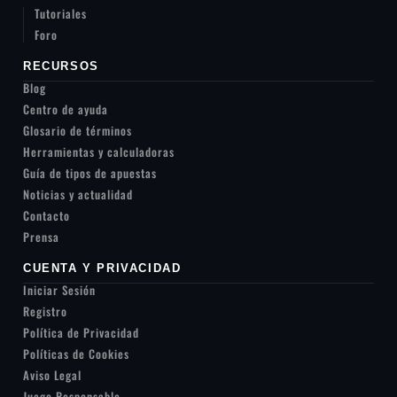
Tutoriales
Foro
RECURSOS
Blog
Centro de ayuda
Glosario de términos
Herramientas y calculadoras
Guía de tipos de apuestas
Noticias y actualidad
Contacto
Prensa
CUENTA Y PRIVACIDAD
Iniciar Sesión
Registro
Política de Privacidad
Políticas de Cookies
Aviso Legal
Juego Responsable