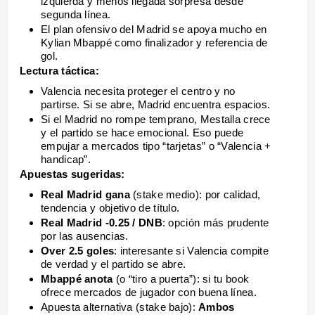
izquierda y menos llegada sorpresa desde
segunda línea.
El plan ofensivo del Madrid se apoya mucho en
Kylian Mbappé como finalizador y referencia de
gol.
Lectura táctica:
Valencia necesita proteger el centro y no
partirse. Si se abre, Madrid encuentra espacios.
Si el Madrid no rompe temprano, Mestalla crece
y el partido se hace emocional. Eso puede
empujar a mercados tipo “tarjetas” o “Valencia +
handicap”.
Apuestas sugeridas:
Real Madrid gana
(stake medio): por calidad,
tendencia y objetivo de título.
Real Madrid -0.25 / DNB
: opción más prudente
por las ausencias.
Over 2.5 goles
: interesante si Valencia compite
de verdad y el partido se abre.
Mbappé anota
(o “tiro a puerta”): si tu book
ofrece mercados de jugador con buena línea.
Apuesta alternativa (stake bajo):
Ambos