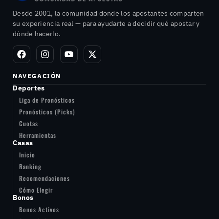
Desde 2001, la comunidad donde los apostantes comparten
su experiencia real — para ayudarte a decidir qué apostar y
dónde hacerlo.
NAVEGACIÓN
Deportes
Liga de Pronósticos
Pronósticos (Picks)
Cuotas
Herramientas
Casas
Inicio
Ranking
Recomendaciones
Cómo Elegir
Bonos
Bonos Activos