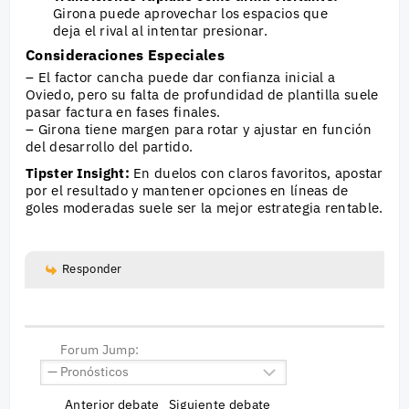
Girona puede aprovechar los espacios que
deja el rival al intentar presionar.
Consideraciones Especiales
– El factor cancha puede dar confianza inicial a
Oviedo, pero su falta de profundidad de plantilla suele
pasar factura en fases finales.
– Girona tiene margen para rotar y ajustar en función
del desarrollo del partido.
Tipster Insight:
En duelos con claros favoritos, apostar
por el resultado y mantener opciones en líneas de
goles moderadas suele ser la mejor estrategia rentable.
Responder
Forum Jump:
Anterior debate
Siguiente debate