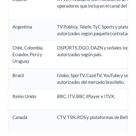
operadores que incluyan el canal del torn
Argentina
TV Pública, Telefe, TyC Sports y platafo
autorizadas según paquete contratado.
Chile, Colombia,
DSPORTS, DGO, DAZN y señales locale
Ecuador, Perú y
autorizadas según país.
Uruguay
Brasil
Globo, SporTV, CazéTV, YouTube y señal
autorizadas del mercado brasileño.
Reino Unido
BBC, ITV, BBC iPlayer e ITVX.
Canadá
CTV, TSN, RDS y plataformas de Bell Med