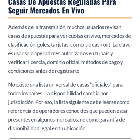
Casas De Apuestas Reguladas Para
Seguir Mercados En Vivo
Además de la transmisión, muchos usuarios revisan
casas de apuestas para ver cuotas en vivo, mercados de
clasificación, goles, tarjetas, córners o cash out. La clave
es usar solo operadores autorizados en tu país y
verificar licencia, dominio oficial, métodos de pago y
condiciones antes de registrarte.
No existe una lista universal de casas “oficiales” para
todos los países. La disponibilidad cambia por
jurisdicción. Por eso, la lista siguiente debe leerse como
referencia de operadores conocidos que pueden estar
presentes en algunos mercados, no como garantía de
disponibilidad legal en tu ubicación.