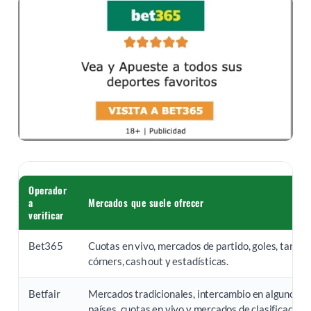
Operador
a
Mercados que suele ofrecer
verificar
Bet365
Cuotas en vivo, mercados de partido, goles, tarjeta
córners, cash out y estadísticas.
Betfair
Mercados tradicionales, intercambio en algunos
países, cuotas en vivo y mercados de clasificación.