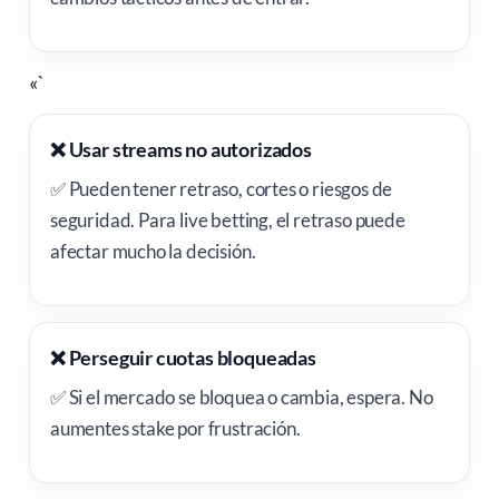
«`
❌ Usar streams no autorizados
✅ Pueden tener retraso, cortes o riesgos de
seguridad. Para live betting, el retraso puede
afectar mucho la decisión.
❌ Perseguir cuotas bloqueadas
✅ Si el mercado se bloquea o cambia, espera. No
aumentes stake por frustración.