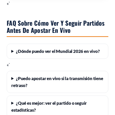
«`
FAQ Sobre Cómo Ver Y Seguir Partidos
Antes De Apostar En Vivo
¿Dónde puedo ver el Mundial 2026 en vivo?
«`
¿Puedo apostar en vivo si la transmisión tiene
retraso?
¿Qué es mejor: ver el partido o seguir
estadísticas?