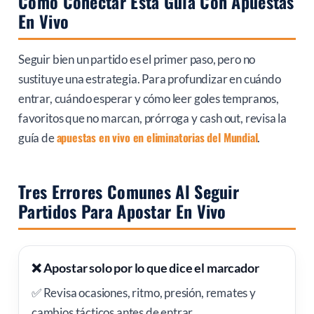
Cómo Conectar Esta Guía Con Apuestas
En Vivo
Seguir bien un partido es el primer paso, pero no
sustituye una estrategia. Para profundizar en cuándo
entrar, cuándo esperar y cómo leer goles tempranos,
favoritos que no marcan, prórroga y cash out, revisa la
apuestas en vivo en eliminatorias del Mundial
guía de
.
Tres Errores Comunes Al Seguir
Partidos Para Apostar En Vivo
❌ Apostar solo por lo que dice el marcador
✅ Revisa ocasiones, ritmo, presión, remates y
cambios tácticos antes de entrar.