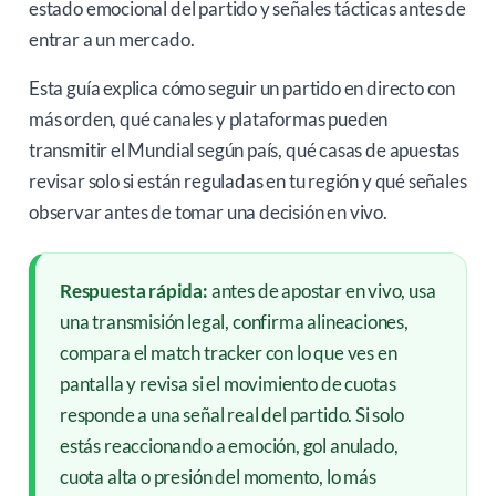
estado emocional del partido y señales tácticas antes de
entrar a un mercado.
Esta guía explica cómo seguir un partido en directo con
más orden, qué canales y plataformas pueden
transmitir el Mundial según país, qué casas de apuestas
revisar solo si están reguladas en tu región y qué señales
observar antes de tomar una decisión en vivo.
Respuesta rápida:
antes de apostar en vivo, usa
una transmisión legal, confirma alineaciones,
compara el match tracker con lo que ves en
pantalla y revisa si el movimiento de cuotas
responde a una señal real del partido. Si solo
estás reaccionando a emoción, gol anulado,
cuota alta o presión del momento, lo más