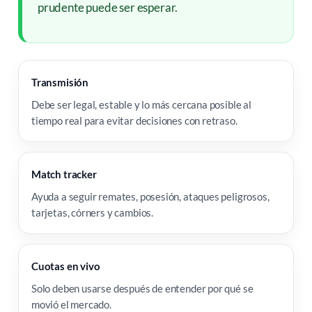
prudente puede ser esperar.
Transmisión
Debe ser legal, estable y lo más cercana posible al
tiempo real para evitar decisiones con retraso.
Match tracker
Ayuda a seguir remates, posesión, ataques peligrosos,
tarjetas, córners y cambios.
Cuotas en vivo
Solo deben usarse después de entender por qué se
movió el mercado.