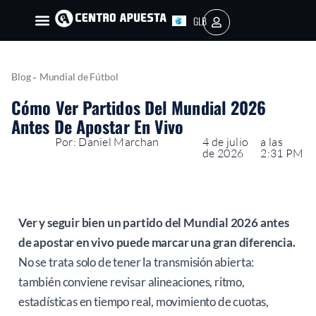
GLB
AR
-
Blog
Mundial de Fútbol
Cómo Ver Partidos Del Mundial 2026
Antes De Apostar En Vivo
Por: Daniel Marchan
4 de julio
a las
de 2026
2:31 PM
Ver y seguir bien un partido del Mundial 2026 antes
de apostar en vivo puede marcar una gran diferencia.
No se trata solo de tener la transmisión abierta:
también conviene revisar alineaciones, ritmo,
estadísticas en tiempo real, movimiento de cuotas,