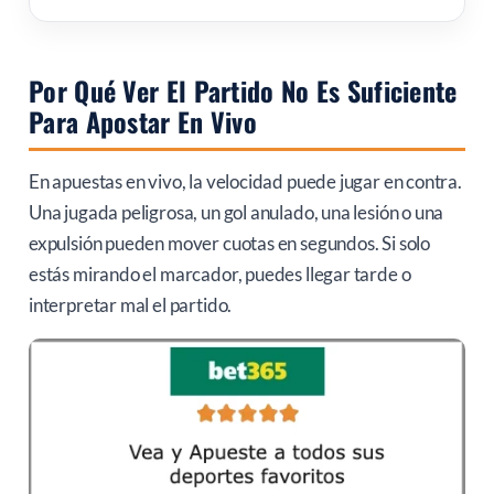
Por Qué Ver El Partido No Es Suficiente
Para Apostar En Vivo
En apuestas en vivo, la velocidad puede jugar en contra.
Una jugada peligrosa, un gol anulado, una lesión o una
expulsión pueden mover cuotas en segundos. Si solo
estás mirando el marcador, puedes llegar tarde o
interpretar mal el partido.