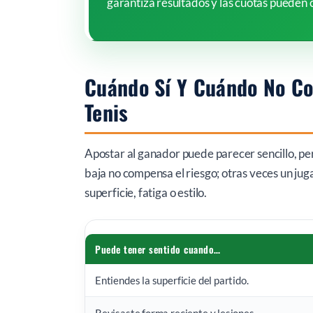
garantiza resultados y las cuotas pueden 
Cuándo Sí Y Cuándo No Co
Tenis
Apostar al ganador puede parecer sencillo, pe
baja no compensa el riesgo; otras veces un ju
superficie, fatiga o estilo.
Puede tener sentido cuando…
Entiendes la superficie del partido.