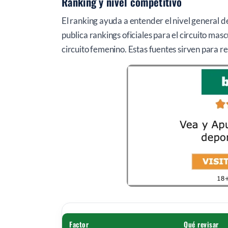
Ranking y nivel competitivo
El ranking ayuda a entender el nivel general de
publica rankings oficiales para el circuito mas
circuito femenino. Estas fuentes sirven para re
Factor
Qué revisar