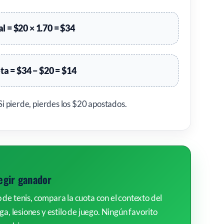
l = $20 × 1.70 = $34
a = $34 − $20 = $14
Si pierde, pierdes los $20 apostados.
egir ganador
 de tenis, compara la cuota con el contexto del
ga, lesiones y estilo de juego. Ningún favorito