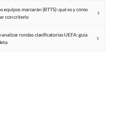
 equipos marcarán (BTTS): qué es y cómo
ar con criterio
analizar rondas clasificatorias UEFA: guía
leta