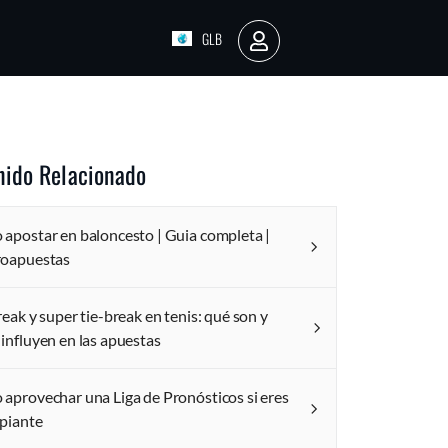
GLB
AR
nido Relacionado
apostar en baloncesto | Guia completa |
roapuestas
reak y super tie-break en tenis: qué son y
influyen en las apuestas
aprovechar una Liga de Pronósticos si eres
ipiante