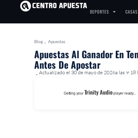
DEPORTES
CASAS
Blog
-
Apuestas
Apuestas Al Ganador En Ten
Antes De Apostar
Actualizado el 30 de mayo de 2026
a las 9:18
-
Trinity Audio
Getting your
player ready...