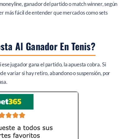
neyline, ganador del partido o match winner, según
 ser más fácil de entender que mercados como sets
ta Al Ganador En Tenis?
i ese jugador gana el partido, la apuesta cobra. Si
ede variar si hay retiro, abandono o suspensión, por
asa.