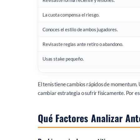
Revisaste forma reciente y lesiones.
La cuota compensa el riesgo.
Conoces el estilo de ambos jugadores.
Revisaste reglas ante retiro o abandono.
Usas stake pequeño.
El tenis tiene cambios rápidos de momentum. 
cambiar estrategia o sufrir físicamente. Por es
Qué Factores Analizar Ant