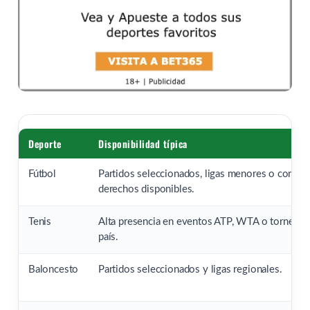
Deporte
Disponibilidad típica
Fútbol
Partidos seleccionados, ligas menores o compe
derechos disponibles.
Tenis
Alta presencia en eventos ATP, WTA o torneos
país.
Baloncesto
Partidos seleccionados y ligas regionales.