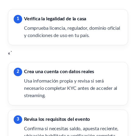
Verifica la legalidad de la casa
Comprueba licencia, regulador, dominio oficial
y condiciones de uso en tu país.
«`
Crea una cuenta con datos reales
Usa información propia y revisa si será
necesario completar KYC antes de acceder al
streaming.
Revisa los requisitos del evento
Confirma si necesitas saldo, apuesta reciente,