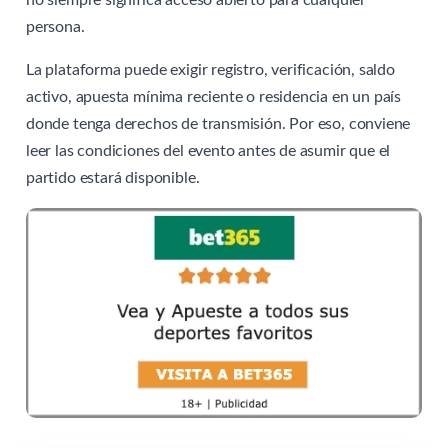
no siempre significa acceso abierto para cualquier
persona.
La plataforma puede exigir registro, verificación, saldo
activo, apuesta mínima reciente o residencia en un país
donde tenga derechos de transmisión. Por eso, conviene
leer las condiciones del evento antes de asumir que el
partido estará disponible.