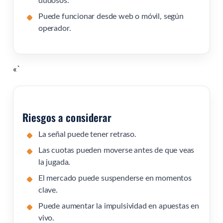
dudosos.
Puede funcionar desde web o móvil, según
operador.
«`
Riesgos a considerar
La señal puede tener retraso.
Las cuotas pueden moverse antes de que veas
la jugada.
El mercado puede suspenderse en momentos
clave.
Puede aumentar la impulsividad en apuestas en
vivo.