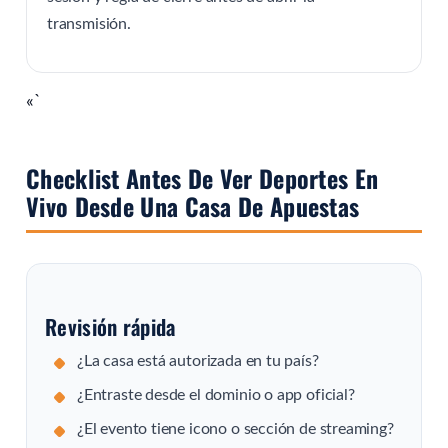
transmisión.
«`
Checklist Antes De Ver Deportes En
Vivo Desde Una Casa De Apuestas
Revisión rápida
¿La casa está autorizada en tu país?
¿Entraste desde el dominio o app oficial?
¿El evento tiene icono o sección de streaming?