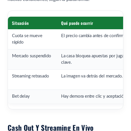
Situación
Qué puede ocurrir
Cuota se mueve
El precio cambia antes de confirmar.
rápido
Mercado suspendido
La casa bloquea apuestas por jugada
clave.
Streaming retrasado
La imagen va detrás del mercado.
Bet delay
Hay demora entre clic y aceptación.
Cash Out Y Streaming En Vivo