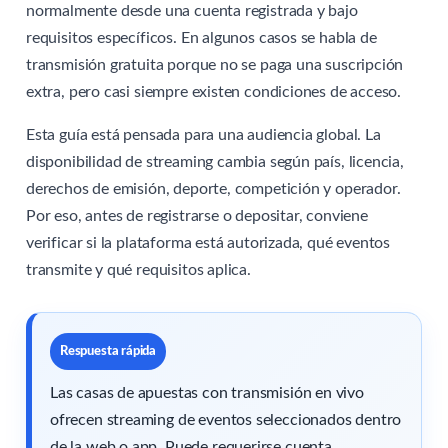
normalmente desde una cuenta registrada y bajo
requisitos específicos. En algunos casos se habla de
transmisión gratuita porque no se paga una suscripción
extra, pero casi siempre existen condiciones de acceso.
Esta guía está pensada para una audiencia global. La
disponibilidad de streaming cambia según país, licencia,
derechos de emisión, deporte, competición y operador.
Por eso, antes de registrarse o depositar, conviene
verificar si la plataforma está autorizada, qué eventos
transmite y qué requisitos aplica.
Respuesta rápida
Las casas de apuestas con transmisión en vivo
ofrecen streaming de eventos seleccionados dentro
de la web o app. Puede requerirse cuenta