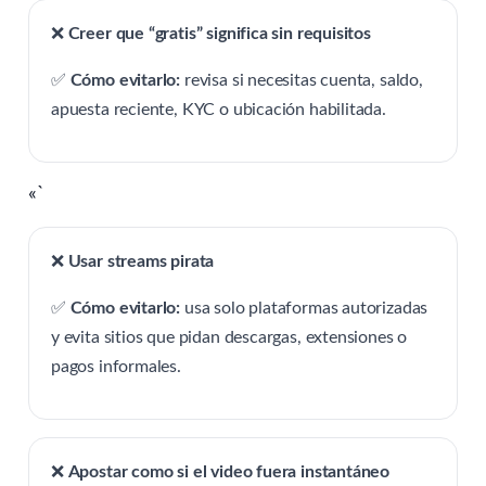
❌
Creer que “gratis” significa sin requisitos
✅
Cómo evitarlo:
revisa si necesitas cuenta, saldo,
apuesta reciente, KYC o ubicación habilitada.
«`
❌
Usar streams pirata
✅
Cómo evitarlo:
usa solo plataformas autorizadas
y evita sitios que pidan descargas, extensiones o
pagos informales.
❌
Apostar como si el video fuera instantáneo