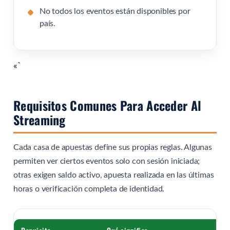
No todos los eventos están disponibles por
país.
«`
Requisitos Comunes Para Acceder Al
Streaming
Cada casa de apuestas define sus propias reglas. Algunas
permiten ver ciertos eventos solo con sesión iniciada;
otras exigen saldo activo, apuesta realizada en las últimas
horas o verificación completa de identidad.