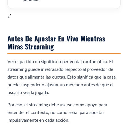
«`
Antes De Apostar En Vivo Mientras
Miras Streaming
Ver el partido no significa tener ventaja automática. El
streaming puede ir retrasado respecto al proveedor de
datos que alimenta las cuotas. Esto significa que la casa
puede suspender o ajustar un mercado antes de que el
usuario vea la jugada.
Por eso, el streaming debe usarse como apoyo para
entender el contexto, no como señal para apostar
impulsivamente en cada acción.