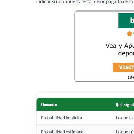
indicar si una apuesta está mejor pagada de lo
Elemento
Qué signi
Probabilidad implícita
Lo que la
Probabilidad estimada
Lo que tú 