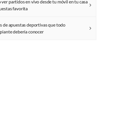
ver partidos en vivo desde tu móvil en tu casa
uestas favorita
os de apuestas deportivas que todo
ipiante debería conocer