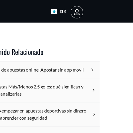
GLB
AR
nido Relacionado
 de apuestas online: Apostar sin app movil
tas Más/Menos 2.5 goles: qué significan y
analizarlas
empezar en apuestas deportivas sin dinero
y aprender con seguridad