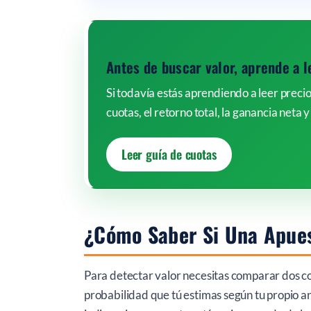
Antes de buscar valor, aprende a l
Si todavía estás aprendiendo a leer preci
cuotas, el retorno total, la ganancia neta y
Leer guía de cuotas
¿Cómo Saber Si Una Apues
Para detectar valor necesitas comparar dos cosa
probabilidad que tú estimas según tu propio an