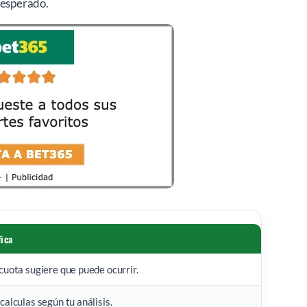
 esperado.
fica
 cuota sugiere que puede ocurrir.
calculas según tu análisis.