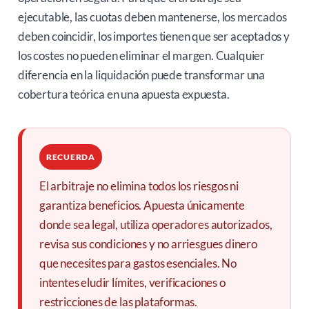
ejecutable, las cuotas deben mantenerse, los mercados
deben coincidir, los importes tienen que ser aceptados y
los costes no pueden eliminar el margen. Cualquier
diferencia en la liquidación puede transformar una
cobertura teórica en una apuesta expuesta.
RECUERDA
El arbitraje no elimina todos los riesgos ni
garantiza beneficios. Apuesta únicamente
donde sea legal, utiliza operadores autorizados,
revisa sus condiciones y no arriesgues dinero
que necesites para gastos esenciales. No
intentes eludir límites, verificaciones o
restricciones de las plataformas.