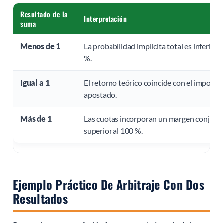
Resultado de la
Interpretación
suma
Menos de 1
La probabilidad implícita total es inferior 
%.
Igual a 1
El retorno teórico coincide con el importe 
apostado.
Más de 1
Las cuotas incorporan un margen conjunt
superior al 100 %.
Ejemplo Práctico De Arbitraje Con Dos
Resultados