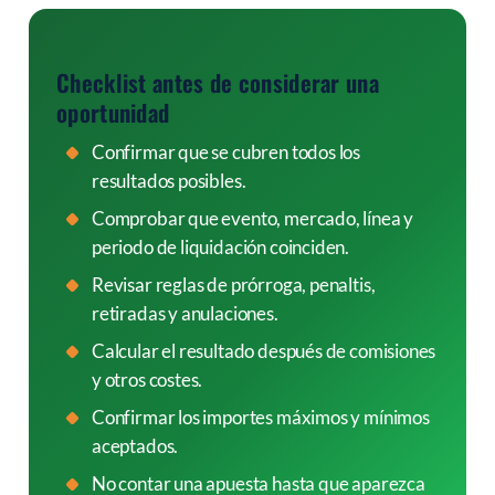
Checklist antes de considerar una
oportunidad
Confirmar que se cubren todos los
resultados posibles.
Comprobar que evento, mercado, línea y
periodo de liquidación coinciden.
Revisar reglas de prórroga, penaltis,
retiradas y anulaciones.
Calcular el resultado después de comisiones
y otros costes.
Confirmar los importes máximos y mínimos
aceptados.
No contar una apuesta hasta que aparezca