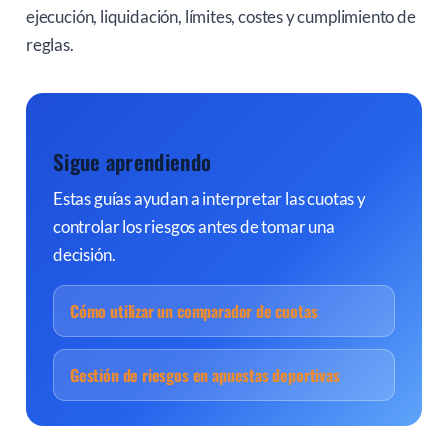
ejecución, liquidación, límites, costes y cumplimiento de
reglas.
Sigue aprendiendo
Estas guías ayudan a interpretar las cuotas y
controlar los riesgos antes de tomar una
decisión.
Cómo utilizar un comparador de cuotas
Gestión de riesgos en apuestas deportivas