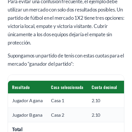
Para evitar una confusión frecuente, el ejemplo debe
utilizar un mercado con solo dos resultados posibles. Un
partido de fútbol en el mercado 1X2 tiene tres opciones:
victoria local, empate y victoria visitante. Cubrir
únicamente a los dos equipos dejaría el empate sin
protección.
Supongamos un partido de tenis con estas cuotas para el
mercado “ganador del partido”:
Resultado
Casa seleccionada
Cuota decimal
Pro
Jugador A gana
Casa 1
2.10
1 ÷
Jugador B gana
Casa 2
2.10
1 ÷
Total
95