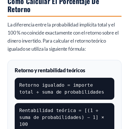
Cómo Calcular El Porcentaje De
Retorno
La diferencia entre la probabilidad implícita total y el
100 % no coincide exactamente con el retorno sobre el
dinero invertido. Para calcular el retorno teórico
igualado se utiliza la siguiente fórmula:
Retorno y rentabilidad teóricos
Retorno igualado = importe
total ÷ suma de probabilidades
Rentabilidad teórica = [(1 ÷
suma de probabilidades) − 1] ×
100