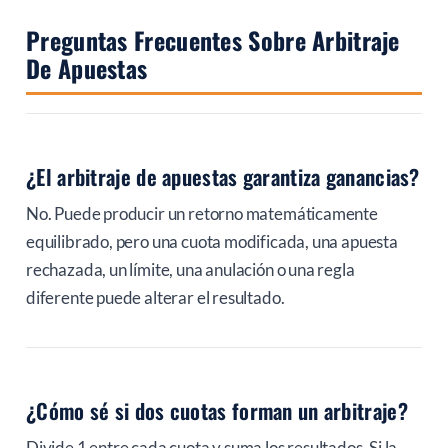
Preguntas Frecuentes Sobre Arbitraje
De Apuestas
¿El arbitraje de apuestas garantiza ganancias?
No. Puede producir un retorno matemáticamente
equilibrado, pero una cuota modificada, una apuesta
rechazada, un límite, una anulación o una regla
diferente puede alterar el resultado.
¿Cómo sé si dos cuotas forman un arbitraje?
Divide 1 entre cada cuota y suma los resultados. Si la