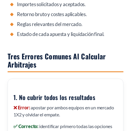
Importes solicitados y aceptados.
Retorno bruto y costes aplicables.
Reglas relevantes del mercado.
Estado de cada apuesta y liquidación final.
Tres Errores Comunes Al Calcular
Arbitrajes
1. No cubrir todos los resultados
❌ Error:
apostar por ambos equipos en un mercado
1X2 y olvidar el empate.
✅ Correcto:
identificar primero todas las opciones