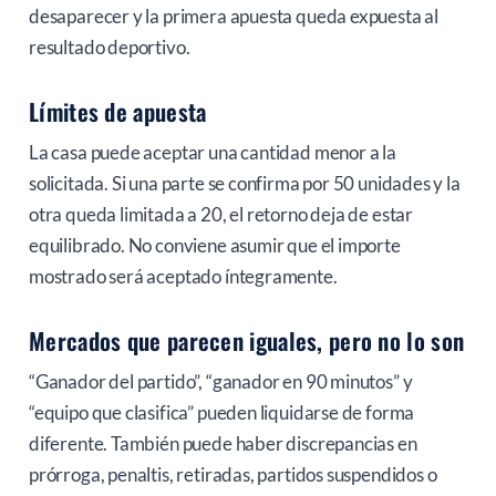
desaparecer y la primera apuesta queda expuesta al
resultado deportivo.
Límites de apuesta
La casa puede aceptar una cantidad menor a la
solicitada. Si una parte se confirma por 50 unidades y la
otra queda limitada a 20, el retorno deja de estar
equilibrado. No conviene asumir que el importe
mostrado será aceptado íntegramente.
Mercados que parecen iguales, pero no lo son
“Ganador del partido”, “ganador en 90 minutos” y
“equipo que clasifica” pueden liquidarse de forma
diferente. También puede haber discrepancias en
prórroga, penaltis, retiradas, partidos suspendidos o