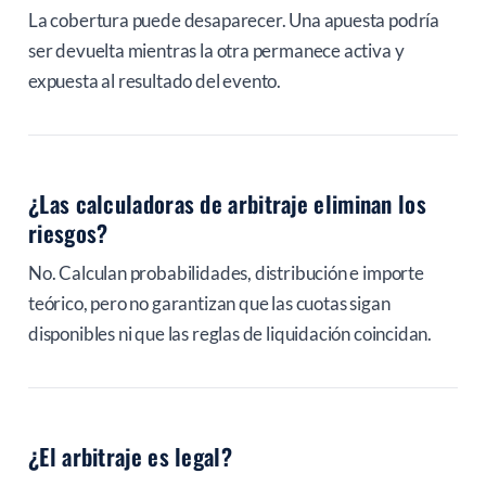
La cobertura puede desaparecer. Una apuesta podría
ser devuelta mientras la otra permanece activa y
expuesta al resultado del evento.
¿Las calculadoras de arbitraje eliminan los
riesgos?
No. Calculan probabilidades, distribución e importe
teórico, pero no garantizan que las cuotas sigan
disponibles ni que las reglas de liquidación coincidan.
¿El arbitraje es legal?