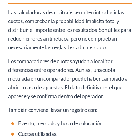
Las calculadoras de arbitraje permiten introducir las
cuotas, comprobar la probabilidad implícita total y
distribuir el importe entre los resultados. Son útiles para
reducir errores aritméticos, pero no comprueban
necesariamente las reglas de cada mercado.
Los comparadores de cuotas ayudan a localizar
diferencias entre operadores. Aun así, una cuota
mostrada en un comparador puede haber cambiado al
abrir la casa de apuestas. El dato definitivo es el que
aparece y se confirma dentro del operador.
También conviene llevar un registro con:
Evento, mercado y hora de colocación.
Cuotas utilizadas.