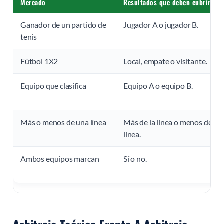
Mercado
Resultados que deben cubrirse
Ganador de un partido de
Jugador A o jugador B.
tenis
Fútbol 1X2
Local, empate o visitante.
Equipo que clasifica
Equipo A o equipo B.
Más o menos de una línea
Más de la línea o menos de la
línea.
Ambos equipos marcan
Sí o no.