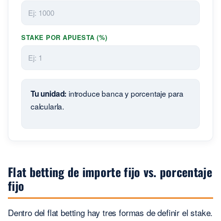
STAKE POR APUESTA (%)
introduce banca y porcentaje para
Tu unidad:
calcularla.
Flat betting de importe fijo vs. porcentaje
fijo
Dentro del flat betting hay tres formas de definir el stake.