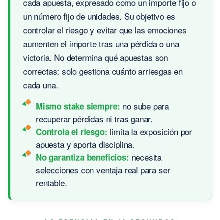
cada apuesta, expresado como un importe fijo o
un número fijo de unidades. Su objetivo es
controlar el riesgo y evitar que las emociones
aumenten el importe tras una pérdida o una
victoria. No determina qué apuestas son
correctas: solo gestiona cuánto arriesgas en
cada una.
no sube para
Mismo stake siempre:
recuperar pérdidas ni tras ganar.
limita la exposición por
Controla el riesgo:
apuesta y aporta disciplina.
necesita
No garantiza beneficios:
selecciones con ventaja real para ser
rentable.