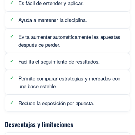
Es fácil de entender y aplicar.
Ayuda a mantener la disciplina.
Evita aumentar automáticamente las apuestas
después de perder.
Facilita el seguimiento de resultados.
Permite comparar estrategias y mercados con
una base estable.
Reduce la exposición por apuesta.
Desventajas y limitaciones