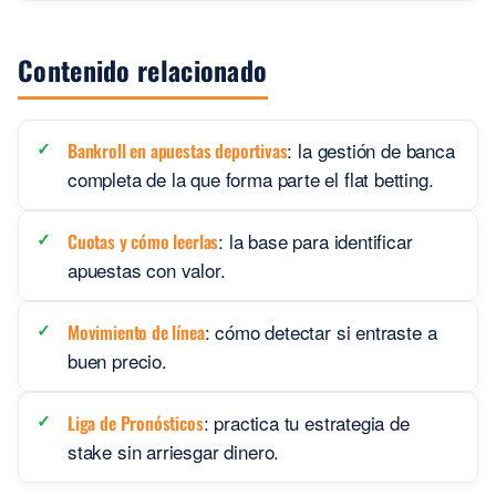
Contenido relacionado
: la gestión de banca
Bankroll en apuestas deportivas
completa de la que forma parte el flat betting.
: la base para identificar
Cuotas y cómo leerlas
apuestas con valor.
: cómo detectar si entraste a
Movimiento de línea
buen precio.
: practica tu estrategia de
Liga de Pronósticos
stake sin arriesgar dinero.