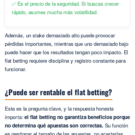
✅ Es el precio de la seguridad. Si buscas crecer
rápido, asumes mucha más volatilidad.
Además, un stake demasiado alto puede provocar
pérdidas importantes, mientras que uno demasiado bajo
puede hacer que los resultados tengan poco impacto. El
flat betting requiere disciplina y registro constante para
funcionar.
¿Puede ser rentable el flat betting?
Esta es la pregunta clave, y la respuesta honesta
importa:
el flat betting no garantiza beneficios porque
Su función
no determina qué apuestas son correctas.
es gestionar el tamaño de las apuestas, no acertarlas.