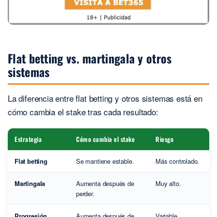
Flat betting vs. martingala y otros
sistemas
La diferencia entre flat betting y otros sistemas está en
cómo cambia el stake tras cada resultado:
Estrategia
Cómo cambia el stake
Riesgo
Flat betting
Se mantiene estable.
Más controlado.
Martingala
Aumenta después de
Muy alto.
perder.
Progresión
Aumenta después de
Variable.