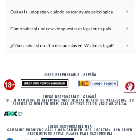
Qué es la ludopatía y cuándo buscar ayuda psicológica
Cómo saber si una casa de apuestas es legal en tu país
¿Cómo saber si un sitio de apuestas en México es legal?
JUEGO RESPONSABLE - ESPAÑA
JUEGO RESPONSABLE - CANADÁ
18+. IF GAMBLING IS AFFECTING YOUR MENTAL HEALTH OR WELL-BEING, 211
ALBERTA IS HERE TO HELP. CALL OR TEXT 211 OR VISIT AB.211.CA.
JUEGO RESPONSABLE USA
GAMBLING PROBLEM? CALL 1-800-GAMBLER. AGE, LOCATION, AND OTHER
RESTRICTIONS APPLY. PLEASE PLAY RESPONSIBLY