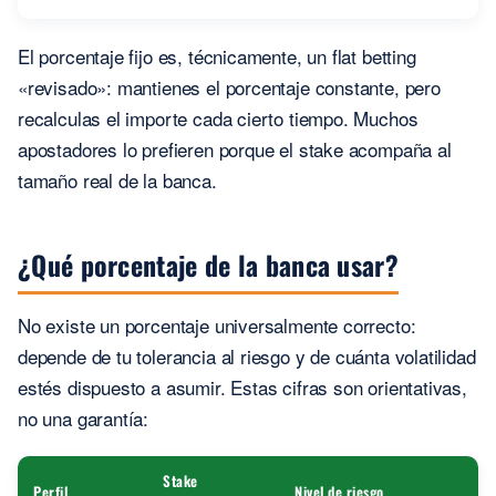
El porcentaje fijo es, técnicamente, un flat betting
«revisado»: mantienes el porcentaje constante, pero
recalculas el importe cada cierto tiempo. Muchos
apostadores lo prefieren porque el stake acompaña al
tamaño real de la banca.
¿Qué porcentaje de la banca usar?
No existe un porcentaje universalmente correcto:
depende de tu tolerancia al riesgo y de cuánta volatilidad
estés dispuesto a asumir. Estas cifras son orientativas,
no una garantía:
Stake
Perfil
Nivel de riesgo