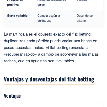
positiva
ganar.
Stake variable
Cambia según la
Depende del
confianza.
criterio.
La martingala es el opuesto exacto del flat betting:
duplicar tras cada pérdida puede vaciar una banca en
pocas apuestas malas. El flat betting renuncia a
«recuperar rápido» a cambio de sobrevivir a las malas
rachas, que en apuestas son inevitables.
Ventajas y desventajas del flat betting
Ventajas