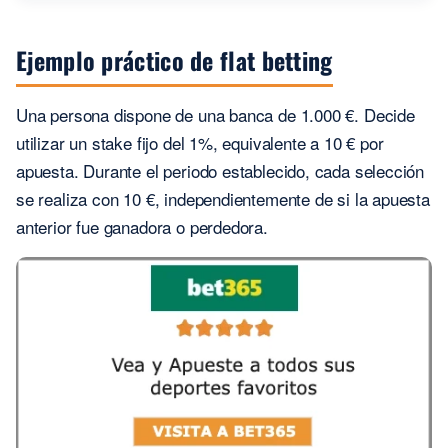
Ejemplo práctico de flat betting
Una persona dispone de una banca de 1.000 €. Decide
utilizar un stake fijo del 1%, equivalente a 10 € por
apuesta. Durante el periodo establecido, cada selección
se realiza con 10 €, independientemente de si la apuesta
anterior fue ganadora o perdedora.