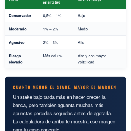
orientativo
Conservador
0,5% – 1%
Bajo
Moderado
1% – 2%
Medio
Agresivo
2% – 3%
Alto
Riesgo
Más del 3%
Alto y con mayor
elevado
volatilidad
CUANTO MENOR EL STAKE, MAYOR EL MARGEN
Un stake bajo tarda más en hacer crecer la
banca, pero también aguanta muchas más
apuestas perdidas seguidas antes de agotarla.
La calculadora de arriba te muestra ese margen
para tu caso concreto.