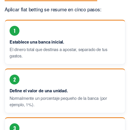
Aplicar flat betting se resume en cinco pasos:
1
Establece una banca inicial.
El dinero total que destinas a apostar, separado de tus
gastos.
2
Define el valor de una unidad.
Normalmente un porcentaje pequeño de la banca (por
ejemplo, 1%).
3