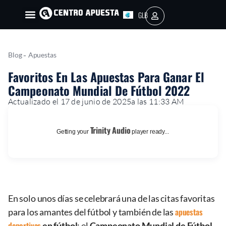
GLB
AR
-
Blog
Apuestas
Favoritos En Las Apuestas Para Ganar El
Campeonato Mundial De Fútbol 2022
Actualizado el 17 de junio de 2025
a las 11:33 AM
Trinity Audio
Getting your
player ready...
En solo unos días se celebrará una de las citas favoritas
apuestas
para los amantes del fútbol y también de las
deportivas
en fútbol
: el
Campeonato Mundial de Fútbol