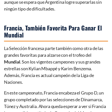
aunque se espera que Argentina logre superarlas sin
ningún tipo de dificultades.
Francia, También Favorita Para Ganar El
Mundial
La Selección francesa parte también como otra de las
grandes favoritas para alzarse con el trofeo del
Mundial
. Son los vigentes campeones y sus grandes
estrellas son Kylian Mbappé y Karim Benzema.
Además, Francia es actual campeón de la Liga de
Naciones.
En este campeonato, Francia encabeza el Grupo D, un
grupo completado por las selecciones de Dinamarca,
Túnez y Australia. Ahora queda esperar a ver si Francia