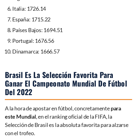
Italia: 1726.14
España: 1715.22
Países Bajos: 1694.51
Portugal: 1676.56
Dinamarca: 1666.57
Brasil Es La Selección Favorita Para
Ganar El Campeonato Mundial De Fútbol
Del 2022
A la hora de apostar en fútbol, concretamente
para
este Mundial
, en el ranking oficial de la FIFA, la
Selección de Brasil es la absoluta favorita para alzarse
con el trofeo.