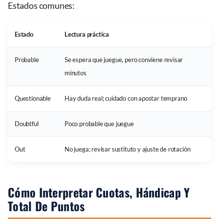
Estados comunes:
Estado
Lectura práctica
Probable
Se espera que juegue, pero conviene revisar
minutos
Questionable
Hay duda real; cuidado con apostar temprano
Doubtful
Poco probable que juegue
Out
No juega; revisar sustituto y ajuste de rotación
Cómo Interpretar Cuotas, Hándicap Y
Total De Puntos