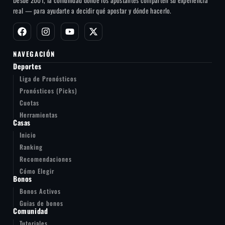
real — para ayudarte a decidir qué apostar y dónde hacerlo.
NAVEGACIÓN
Deportes
Liga de Pronósticos
Pronósticos (Picks)
Cuotas
Herramientas
Casas
Inicio
Ranking
Recomendaciones
Cómo Elegir
Bonos
Bonos Activos
Guias de bonos
Comunidad
Tutoriales