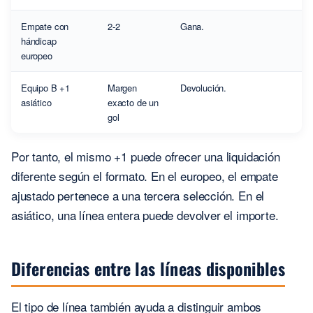
Empate con
2-2
Gana.
hándicap
europeo
Equipo B +1
Margen
Devolución.
asiático
exacto de un
gol
Por tanto, el mismo +1 puede ofrecer una liquidación
diferente según el formato. En el europeo, el empate
ajustado pertenece a una tercera selección. En el
asiático, una línea entera puede devolver el importe.
Diferencias entre las líneas disponibles
El tipo de línea también ayuda a distinguir ambos