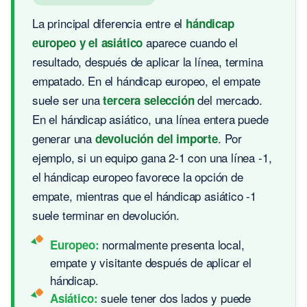
La principal diferencia entre el
hándicap
aparece cuando el
europeo y el asiático
resultado, después de aplicar la línea, termina
empatado. En el hándicap europeo, el empate
suele ser una
del mercado.
tercera selección
En el hándicap asiático, una línea entera puede
generar una
. Por
devolución del importe
ejemplo, si un equipo gana 2-1 con una línea -1,
el hándicap europeo favorece la opción de
empate, mientras que el hándicap asiático -1
suele terminar en devolución.
normalmente presenta local,
Europeo:
empate y visitante después de aplicar el
hándicap.
suele tener dos lados y puede
Asiático: