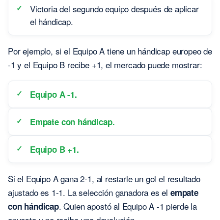
Victoria del segundo equipo después de aplicar
el hándicap.
Por ejemplo, si el Equipo A tiene un hándicap europeo de
-1 y el Equipo B recibe +1, el mercado puede mostrar:
Equipo A -1.
Empate con hándicap.
Equipo B +1.
Si el Equipo A gana 2-1, al restarle un gol el resultado
ajustado es 1-1. La selección ganadora es el
empate
. Quien apostó al Equipo A -1 pierde la
con hándicap
apuesta y no recibe una devolución.