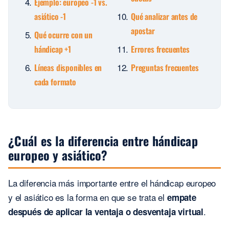
Ejemplo: europeo -1 vs.
asiático -1
Qué analizar antes de
apostar
Qué ocurre con un
hándicap +1
Errores frecuentes
Líneas disponibles en
Preguntas frecuentes
cada formato
¿Cuál es la diferencia entre hándicap
europeo y asiático?
La diferencia más importante entre el hándicap europeo
y el asiático es la forma en que se trata el
empate
.
después de aplicar la ventaja o desventaja virtual