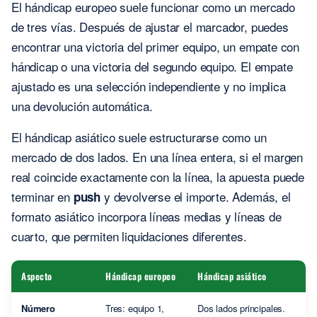
El hándicap europeo suele funcionar como un mercado
de tres vías. Después de ajustar el marcador, puedes
encontrar una victoria del primer equipo, un empate con
hándicap o una victoria del segundo equipo. El empate
ajustado es una selección independiente y no implica
una devolución automática.
El hándicap asiático suele estructurarse como un
mercado de dos lados. En una línea entera, si el margen
real coincide exactamente con la línea, la apuesta puede
terminar en
y devolverse el importe. Además, el
push
formato asiático incorpora líneas medias y líneas de
cuarto, que permiten liquidaciones diferentes.
Aspecto
Hándicap europeo
Hándicap asiático
Número
Tres: equipo 1,
Dos lados principales.