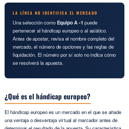
LA LÍNEA NO IDENTIFICA EL MERCADO
Una selección como
puede
Equipo A -1
pertenecer al hándicap europeo o al asiático.
Antes de apostar, revisa el nombre completo del
mercado, el número de opciones y las reglas de
liquidación. El número por sí solo no indica cómo
se resolverá la apuesta.
¿Qué es el hándicap europeo?
El hándicap europeo es un mercado en el que se añade
una ventaja o desventaja virtual al marcador antes de
determinar el resultado de la apuesta. Su característica