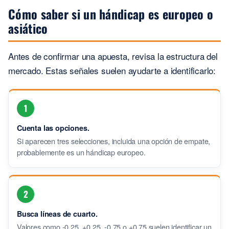
Cómo saber si un hándicap es europeo o
asiático
Antes de confirmar una apuesta, revisa la estructura del
mercado. Estas señales suelen ayudarte a identificarlo:
1
Cuenta las opciones.
Si aparecen tres selecciones, incluida una opción de empate,
probablemente es un hándicap europeo.
2
Busca líneas de cuarto.
Valores como -0,25, +0,25, -0,75 o +0,75 suelen identificar un