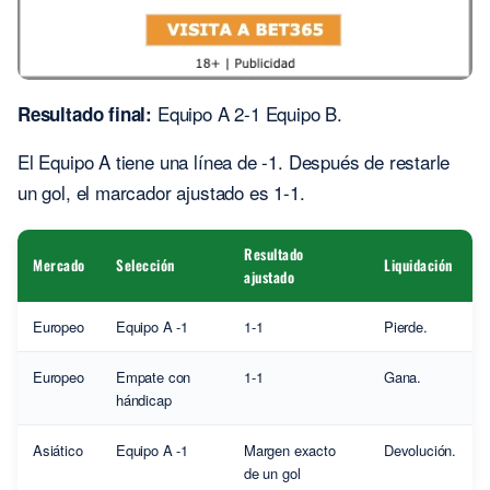
Equipo A 2-1 Equipo B.
Resultado final:
El Equipo A tiene una línea de -1. Después de restarle
un gol, el marcador ajustado es 1-1.
Resultado
Mercado
Selección
Liquidación
ajustado
Europeo
Equipo A -1
1-1
Pierde.
Europeo
Empate con
1-1
Gana.
hándicap
Asiático
Equipo A -1
Margen exacto
Devolución.
de un gol