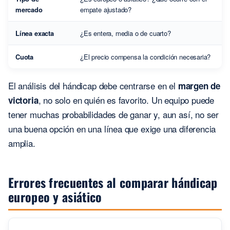
mercado
empate ajustado?
Línea exacta
¿Es entera, media o de cuarto?
Cuota
¿El precio compensa la condición necesaria?
El análisis del hándicap debe centrarse en el
margen de
, no solo en quién es favorito. Un equipo puede
victoria
tener muchas probabilidades de ganar y, aun así, no ser
una buena opción en una línea que exige una diferencia
amplia.
Errores frecuentes al comparar hándicap
europeo y asiático