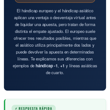
El hándicap europeo y el hándicap asiático
aplican una ventaja o desventaja virtual antes
de liquidar una apuesta, pero tratan de forma
distinta el empate ajustado. El europeo suele
ofrecer tres resultados posibles, mientras que
el asiático utiliza principalmente dos lados y
puede devolver la apuesta en determinadas
líneas. Te explicamos sus diferencias con
ejemplos de
,
y líneas asiáticas
hándicap -1
+1
de cuarto.
⚡ RESPUESTA RÁPIDA