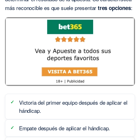
más reconocible es que suele presentar
:
tres opciones
Victoria del primer equipo después de aplicar el
hándicap.
Empate después de aplicar el hándicap.