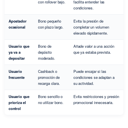
con rollover bajo.
facilita entender las
condiciones.
Apostador
Bono pequeño
Evita la presión de
ocasional
con plazo largo.
completar un volumen
elevado rápidamente.
Usuario que
Bono de
Añade valor a una acción
ya va a
depósito
que ya estaba prevista.
depositar
moderado.
Usuario
Cashback o
Puede encajar si las
frecuente
promoción de
condiciones se adaptan a
recarga clara.
su actividad.
Usuario que
Bono sencillo o
Evita restricciones y presión
prioriza el
no utilizar bono.
promocional innecesaria.
control