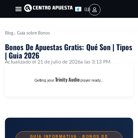
GLB
AR
Blog
Guía sobre Bonos
-
Bonos De Apuestas Gratis: Qué Son | Tipos
| Guia 2026
Actualizado el 21 de julio de 2026
a las 3:13 PM
Trinity Audio
Getting your
player ready...
GUÍA INFORMATIVA · BONOS DE