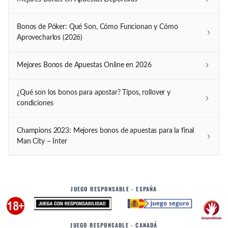
Bonos de Póker: Qué Son, Cómo Funcionan y Cómo
Aprovecharlos (2026)
Mejores Bonos de Apuestas Online en 2026
¿Qué son los bonos para apostar? Tipos, rollover y
condiciones
Champions 2023: Mejores bonos de apuestas para la final
Man City – Inter
JUEGO RESPONSABLE - ESPAÑA
JUEGO RESPONSABLE - CANADÁ