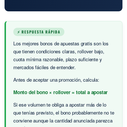
⚡ RESPUESTA RÁPIDA
Los mejores bonos de apuestas gratis son los
que tienen condiciones claras, rollover bajo,
cuota mínima razonable, plazo suficiente y
mercados fáciles de entender.
Antes de aceptar una promoción, calcula:
Monto del bono × rollover = total a apostar
Si ese volumen te obliga a apostar más de lo
que tenías previsto, el bono probablemente no te
conviene aunque la cantidad anunciada parezca