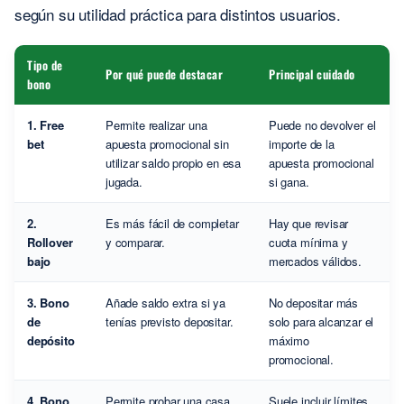
según su utilidad práctica para distintos usuarios.
Tipo de
Por qué puede destacar
Principal cuidado
bono
1. Free
Permite realizar una
Puede no devolver el
bet
apuesta promocional sin
importe de la
utilizar saldo propio en esa
apuesta promocional
jugada.
si gana.
2.
Es más fácil de completar
Hay que revisar
Rollover
y comparar.
cuota mínima y
bajo
mercados válidos.
3. Bono
Añade saldo extra si ya
No depositar más
de
tenías previsto depositar.
solo para alcanzar el
depósito
máximo
promocional.
4. Bono
Permite probar una casa
Suele incluir límites