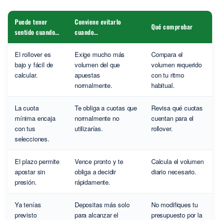
Puede tener
Conviene evitarlo
Qué comprobar
sentido cuando…
cuando…
El rollover es
Exige mucho más
Compara el
bajo y fácil de
volumen del que
volumen requerido
calcular.
apuestas
con tu ritmo
normalmente.
habitual.
La cuota
Te obliga a cuotas que
Revisa qué cuotas
mínima encaja
normalmente no
cuentan para el
con tus
utilizarías.
rollover.
selecciones.
El plazo permite
Vence pronto y te
Calcula el volumen
apostar sin
obliga a decidir
diario necesario.
presión.
rápidamente.
Ya tenías
Depositas más solo
No modifiques tu
previsto
para alcanzar el
presupuesto por la