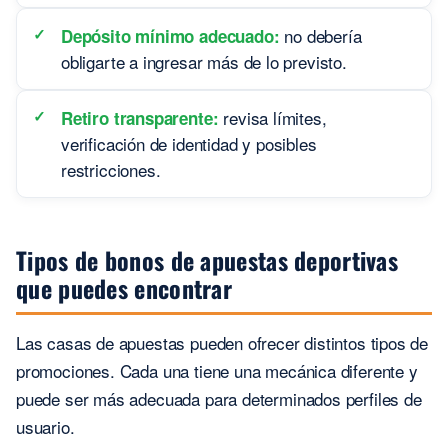
no debería
Depósito mínimo adecuado:
obligarte a ingresar más de lo previsto.
revisa límites,
Retiro transparente:
verificación de identidad y posibles
restricciones.
Tipos de bonos de apuestas deportivas
que puedes encontrar
Las casas de apuestas pueden ofrecer distintos tipos de
promociones. Cada una tiene una mecánica diferente y
puede ser más adecuada para determinados perfiles de
usuario.