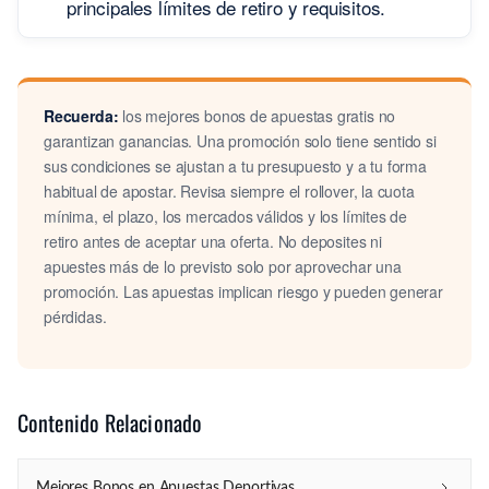
principales límites de retiro y requisitos.
Recuerda:
los mejores bonos de apuestas gratis no
garantizan ganancias. Una promoción solo tiene sentido si
sus condiciones se ajustan a tu presupuesto y a tu forma
habitual de apostar. Revisa siempre el rollover, la cuota
mínima, el plazo, los mercados válidos y los límites de
retiro antes de aceptar una oferta. No deposites ni
apuestes más de lo previsto solo por aprovechar una
promoción. Las apuestas implican riesgo y pueden generar
pérdidas.
Contenido Relacionado
Mejores Bonos en Apuestas Deportivas