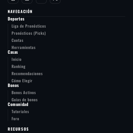
NAVEGACIÓN
Deportes
Liga de Pronósticos
Pronósticos (Picks)
Cuotas
Herramientas
Casas
Inicio
Ranking
Recomendaciones
Cómo Elegir
Bonos
Bonos Activos
Guias de bonos
Comunidad
Tutoriales
Foro
RECURSOS