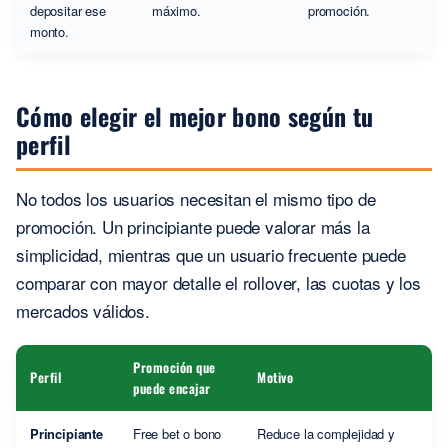
depositar ese
máximo.
promoción.
monto.
Cómo elegir el mejor bono según tu
perfil
No todos los usuarios necesitan el mismo tipo de
promoción. Un principiante puede valorar más la
simplicidad, mientras que un usuario frecuente puede
comparar con mayor detalle el rollover, las cuotas y los
mercados válidos.
Promoción que
Perfil
Motivo
puede encajar
Principiante
Free bet o bono
Reduce la complejidad y