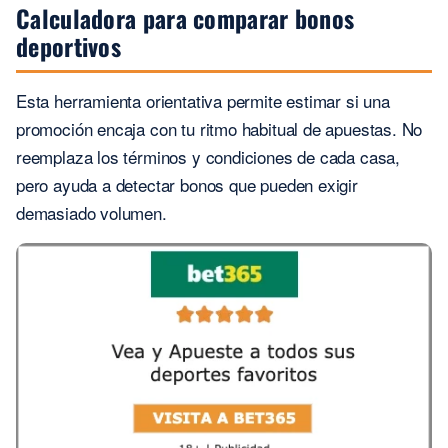
Calculadora para comparar bonos
deportivos
Esta herramienta orientativa permite estimar si una
promoción encaja con tu ritmo habitual de apuestas. No
reemplaza los términos y condiciones de cada casa,
pero ayuda a detectar bonos que pueden exigir
demasiado volumen.