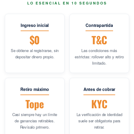
LO ESENCIAL EN 10 SEGUNDOS
Ingreso inicial
Contrapartida
$0
T&C
Se obtiene al registrarse, sin
Las condiciones más
depositar dinero propio.
estrictas: rollover alto y retiro
limitado.
Retiro máximo
Antes de cobrar
Tope
KYC
Casi siempre hay un límite
La verificación de identidad
de ganancias retirables.
suele ser obligatoria para
Revísalo primero.
retirar.