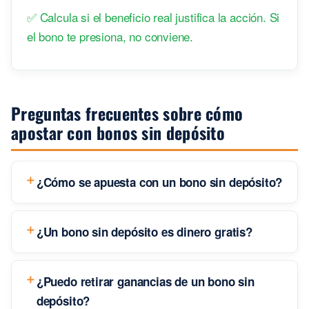
✅ Calcula si el beneficio real justifica la acción. Si
el bono te presiona, no conviene.
Preguntas frecuentes sobre cómo
apostar con bonos sin depósito
¿Cómo se apuesta con un bono sin depósito?
¿Un bono sin depósito es dinero gratis?
¿Puedo retirar ganancias de un bono sin
depósito?