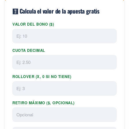
🧮 Calcula el valor de la apuesta gratis
VALOR DEL BONO ($)
CUOTA DECIMAL
ROLLOVER (X, 0 SI NO TIENE)
RETIRO MÁXIMO ($, OPCIONAL)