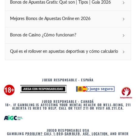
Bonos de Apuestas Gratis: Qué son | Tipos | Guia 2026
Mejores Bonos de Apuestas Online en 2026
Bonos de Casino ¿Cómo funcionan?
Qué es el rollover en apuestas deportivas y cómo calcularlo
JUEGO RESPONSABLE - ESPAÑA
JUEGO RESPONSABLE - CANADÁ
18+. IF GAMBLING IS AFFECTING YOUR MENTAL HEALTH OR WELL-BEING, 211
ALBERTA IS HERE TO HELP. CALL OR TEXT 211 OR VISIT AB.211.CA.
JUEGO RESPONSABLE USA
GAMBLING PROBLEM? CALL 1-800-GAMBLER. AGE, LOCATION, AND OTHER