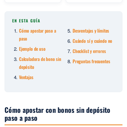
EN ESTA GUÍA
Cómo apostar paso a
Desventajas y límites
paso
Cuándo sí y cuándo no
Ejemplo de uso
Checklist y errores
Calculadora de bono sin
Preguntas frecuentes
depósito
Ventajas
Cómo apostar con bonos sin depósito
paso a paso