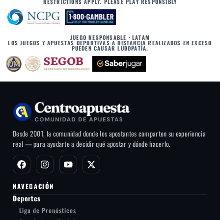
RESTRICTIONS APPLY. PLEASE PLAY RESPONSIBLY
JUEGO RESPONSABLE · LATAM
LOS JUEGOS Y APUESTAS DEPORTIVAS A DISTANCIA REALIZADOS EN EXCESO
PUEDEN CAUSAR LUDOPATÍA.
Desde 2001, la comunidad donde los apostantes comparten su experiencia
real — para ayudarte a decidir qué apostar y dónde hacerlo.
NAVEGACIÓN
Deportes
Liga de Pronósticos