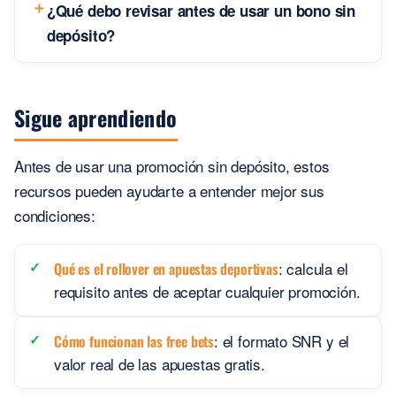
¿Qué debo revisar antes de usar un bono sin
depósito?
Sigue aprendiendo
Antes de usar una promoción sin depósito, estos
recursos pueden ayudarte a entender mejor sus
condiciones:
: calcula el
Qué es el rollover en apuestas deportivas
requisito antes de aceptar cualquier promoción.
: el formato SNR y el
Cómo funcionan las free bets
valor real de las apuestas gratis.