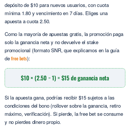
depósito de $10 para nuevos usuarios, con cuota
mínima 1.80 y vencimiento en 7 días. Eliges una
apuesta a cuota 2.50.
Como la mayoría de apuestas gratis, la promoción paga
solo la ganancia neta y no devuelve el stake
promocional (formato SNR, que explicamos en la guía
de
):
free bets
$10 × (2.50 − 1) = $15 de ganancia neta
Si la apuesta gana, podrías recibir $15 sujetos a las
condiciones del bono (rollover sobre la ganancia, retiro
máximo, verificación). Si pierde, la free bet se consume
y no pierdes dinero propio.