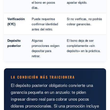
el bono en pocos
apostar rápido.
días.
Verificación
Puede requerirse
Si no verificas, no podrás
(KYC)
confirmar identidad
cobrar ganancias.
antes del retiro.
Depósito
Algunas
El bono deja de ser
posterior
promociones exigen
completamente «sin
depositar para
depósito» en la práctica.
retirar.
LA CONDICIÓN MÁS TRAICIONERA
El depósito posterior obligatorio convierte una
ganancia pequeña en un anzuelo: te piden
ingresar dinero real para cobrar unos pocos
dólares promocionales. Si una promoción incluye