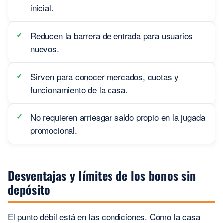
inicial.
Reducen la barrera de entrada para usuarios
nuevos.
Sirven para conocer mercados, cuotas y
funcionamiento de la casa.
No requieren arriesgar saldo propio en la jugada
promocional.
Desventajas y límites de los bonos sin
depósito
El punto débil está en las condiciones. Como la casa