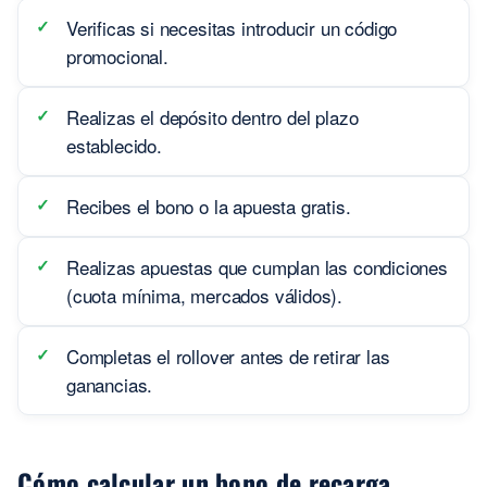
Verificas si necesitas introducir un código
promocional.
Realizas el depósito dentro del plazo
establecido.
Recibes el bono o la apuesta gratis.
Realizas apuestas que cumplan las condiciones
(cuota mínima, mercados válidos).
Completas el rollover antes de retirar las
ganancias.
Cómo calcular un bono de recarga