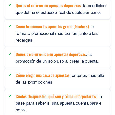
: la condición
Qué es el rollover en apuestas deportivas
que define el esfuerzo real de cualquier bono.
: el
Cómo funcionan las apuestas gratis (freebets)
formato promocional más común junto a las
recargas.
: la
Bonos de bienvenida en apuestas deportivas
promoción de un solo uso al crear la cuenta.
: criterios más allá
Cómo elegir una casa de apuestas
de las promociones.
: la
Cuotas de apuestas: qué son y cómo interpretarlas
base para saber si una apuesta cuenta para el
bono.