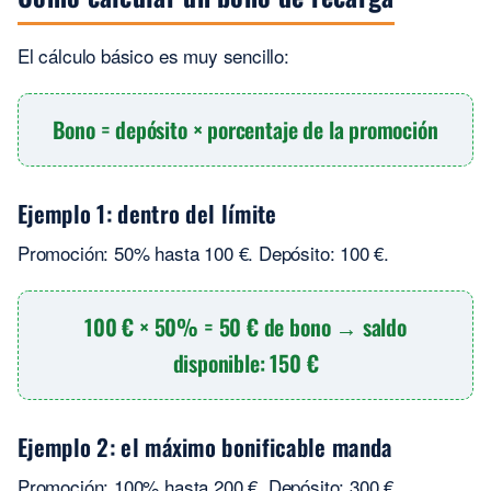
El cálculo básico es muy sencillo:
Bono = depósito × porcentaje de la promoción
Ejemplo 1: dentro del límite
Promoción: 50% hasta 100 €. Depósito: 100 €.
100 € × 50% = 50 € de bono → saldo
disponible: 150 €
Ejemplo 2: el máximo bonificable manda
Promoción: 100% hasta 200 €. Depósito: 300 €.