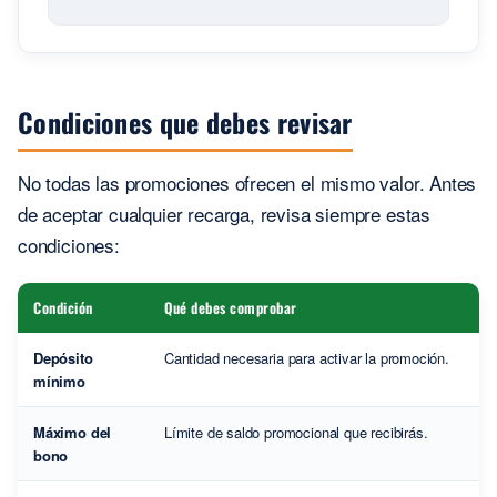
Condiciones que debes revisar
No todas las promociones ofrecen el mismo valor. Antes
de aceptar cualquier recarga, revisa siempre estas
condiciones:
Condición
Qué debes comprobar
Depósito
Cantidad necesaria para activar la promoción.
mínimo
Máximo del
Límite de saldo promocional que recibirás.
bono