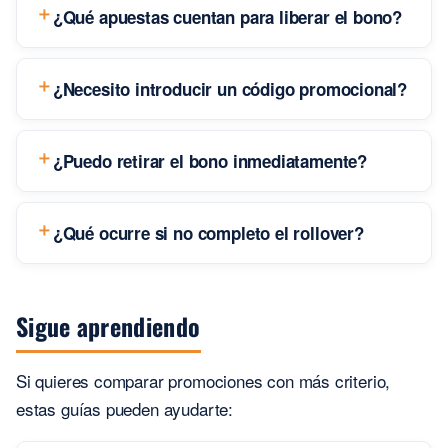
¿Qué apuestas cuentan para liberar el bono?
¿Necesito introducir un código promocional?
¿Puedo retirar el bono inmediatamente?
¿Qué ocurre si no completo el rollover?
Sigue aprendiendo
Si quieres comparar promociones con más criterio,
estas guías pueden ayudarte: