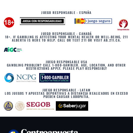
JUEGO RESPONSABLE - ESPAÑA
JUEGO RESPONSABLE - CANADÁ
18+. IF GAMBLING IS AFFECTING YOUR MENTAL HEALTH OR WELL-BEING, 211
ALBERTA IS HERE TO HELP. CALL OR TEXT 211 OR VISIT AB.211.CA.
JUEGO RESPONSABLE USA
GAMBLING PROBLEM? CALL 1-800-GAMBLER. AGE, LOCATION, AND OTHER
RESTRICTIONS APPLY. PLEASE PLAY RESPONSIBLY
JUEGO RESPONSABLE · LATAM
LOS JUEGOS Y APUESTAS DEPORTIVAS A DISTANCIA REALIZADOS EN EXCESO
PUEDEN CAUSAR LUDOPATÍA.