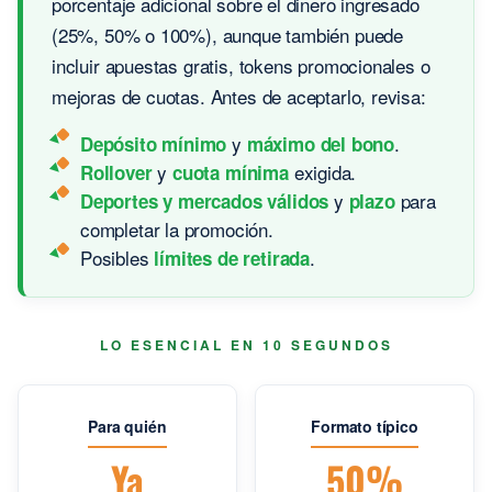
porcentaje adicional sobre el dinero ingresado
(25%, 50% o 100%), aunque también puede
incluir apuestas gratis, tokens promocionales o
mejoras de cuotas. Antes de aceptarlo, revisa:
y
.
Depósito mínimo
máximo del bono
y
exigida.
Rollover
cuota mínima
y
para
Deportes y mercados válidos
plazo
completar la promoción.
Posibles
.
límites de retirada
LO ESENCIAL EN 10 SEGUNDOS
Para quién
Formato típico
Ya
50%