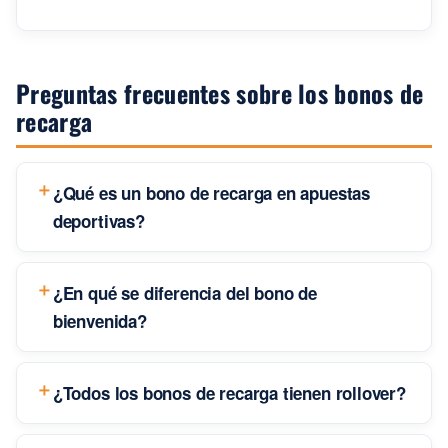
Preguntas frecuentes sobre los bonos de
recarga
¿Qué es un bono de recarga en apuestas
deportivas?
¿En qué se diferencia del bono de
bienvenida?
¿Todos los bonos de recarga tienen rollover?