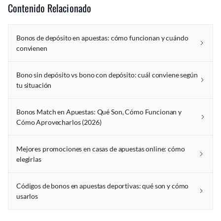
Contenido Relacionado
Bonos de depósito en apuestas: cómo funcionan y cuándo
convienen
Bono sin depósito vs bono con depósito: cuál conviene según
tu situación
Bonos Match en Apuestas: Qué Son, Cómo Funcionan y
Cómo Aprovecharlos (2026)
Mejores promociones en casas de apuestas online: cómo
elegirlas
Códigos de bonos en apuestas deportivas: qué son y cómo
usarlos