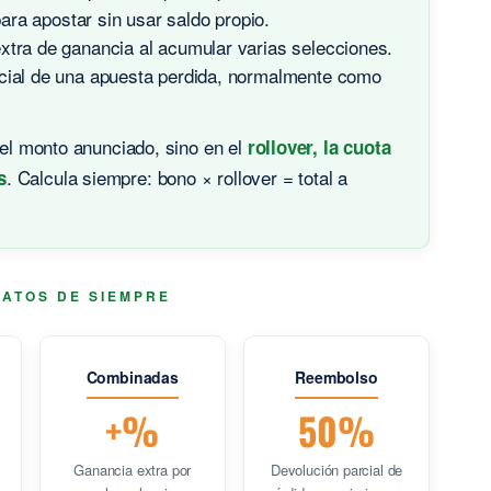
ara apostar sin usar saldo propio.
xtra de ganancia al acumular varias selecciones.
cial de una apuesta perdida, normalmente como
 el monto anunciado, sino en el
rollover, la cuota
. Calcula siempre: bono × rollover = total a
s
MATOS DE SIEMPRE
Combinadas
Reembolso
+%
50%
Ganancia extra por
Devolución parcial de