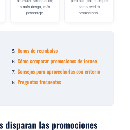
acumular selecciones;
pérdidas, casi siempre
a más riesgo, más
como crédito
porcentaje.
promocional.
Bonos de reembolso
Cómo comparar promociones de torneo
Consejos para aprovecharlas con criterio
Preguntas frecuentes
s disparan las promociones