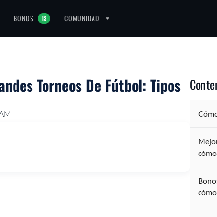
BONOS
COMUNIDAD
13
ndes Torneos De Fútbol: Tipos
Conte
0 AM
Cómo 
Mejor
cómo 
Bonos
cómo 