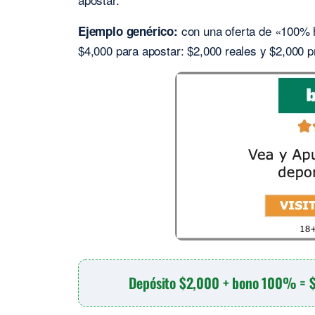
con una oferta de «100% h
Ejemplo genérico:
$4,000 para apostar: $2,000 reales y $2,000 
Depósito $2,000 + bono 100% = $