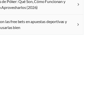
 de Póker: Qué Son, Cómo Funcionan y
Aprovecharlos (2026)
on las free bets en apuestas deportivas y
usarlas bien