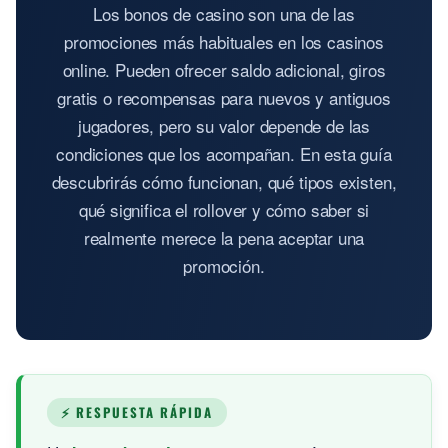
Los bonos de casino son una de las
promociones más habituales en los casinos
online. Pueden ofrecer saldo adicional, giros
gratis o recompensas para nuevos y antiguos
jugadores, pero su valor depende de las
condiciones que los acompañan. En esta guía
descubrirás cómo funcionan, qué tipos existen,
qué significa el rollover y cómo saber si
realmente merece la pena aceptar una
promoción.
⚡ RESPUESTA RÁPIDA