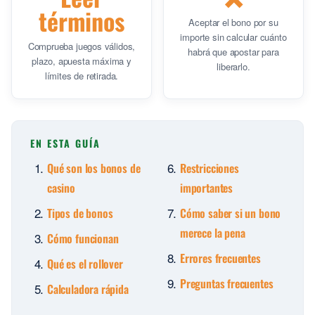
términos
Aceptar el bono por su
importe sin calcular cuánto
Comprueba juegos válidos,
habrá que apostar para
plazo, apuesta máxima y
liberarlo.
límites de retirada.
EN ESTA GUÍA
Qué son los bonos de
Restricciones
casino
importantes
Tipos de bonos
Cómo saber si un bono
merece la pena
Cómo funcionan
Errores frecuentes
Qué es el rollover
Preguntas frecuentes
Calculadora rápida