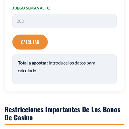
JUEGO SEMANAL (€)
CALCULAR
Total a apostar:
introduce los datos para
calcularlo.
Restricciones Importantes De Los Bonos
De Casino