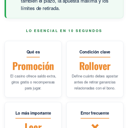
también el plazo, la apuesta máxima y los
límites de retirada.
LO ESENCIAL EN 10 SEGUNDOS
Qué es
Condición clave
Promoción
Rollover
El casino ofrece saldo extra,
Define cuánto debes apostar
giros gratis o recompensas
antes de retirar ganancias
para jugar.
relacionadas con el bono.
Lo más importante
Error frecuente
Leer
❌