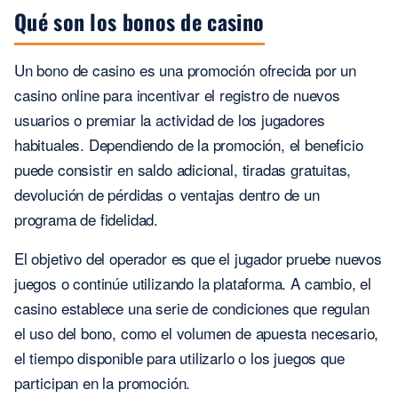
Qué son los bonos de casino
Un bono de casino es una promoción ofrecida por un
casino online para incentivar el registro de nuevos
usuarios o premiar la actividad de los jugadores
habituales. Dependiendo de la promoción, el beneficio
puede consistir en saldo adicional, tiradas gratuitas,
devolución de pérdidas o ventajas dentro de un
programa de fidelidad.
El objetivo del operador es que el jugador pruebe nuevos
juegos o continúe utilizando la plataforma. A cambio, el
casino establece una serie de condiciones que regulan
el uso del bono, como el volumen de apuesta necesario,
el tiempo disponible para utilizarlo o los juegos que
participan en la promoción.