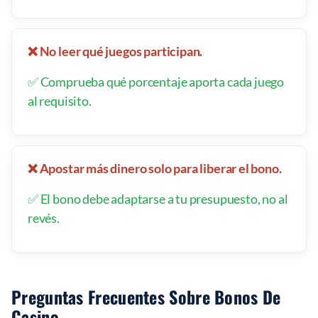
❌ No leer qué juegos participan.
✅ Comprueba qué porcentaje aporta cada juego
al requisito.
❌ Apostar más dinero solo para liberar el bono.
✅ El bono debe adaptarse a tu presupuesto, no al
revés.
Preguntas Frecuentes Sobre Bonos De
Casino