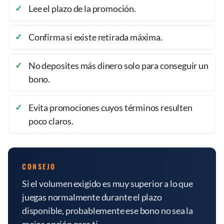
Lee el plazo de la promoción.
Confirma si existe retirada máxima.
No deposites más dinero solo para conseguir un
bono.
Evita promociones cuyos términos resulten
poco claros.
CONSEJO
Si el volumen exigido es muy superior a lo que
juegas normalmente durante el plazo
disponible, probablemente ese bono no sea la