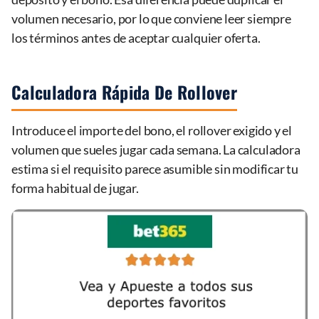
volumen necesario, por lo que conviene leer siempre
los términos antes de aceptar cualquier oferta.
Calculadora Rápida De Rollover
Introduce el importe del bono, el rollover exigido y el
volumen que sueles jugar cada semana. La calculadora
estima si el requisito parece asumible sin modificar tu
forma habitual de jugar.