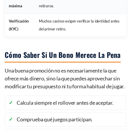
máxima
retirarse.
Verificación
Muchos casinos exigen verificar la identidad antes
(KYC)
del primer retiro.
Cómo Saber Si Un Bono Merece La Pena
Una buena promoción no es necesariamente la que
ofrece más dinero, sino la que puedes aprovechar sin
modificar tu presupuesto ni tu forma habitual de jugar.
Calcula siempre el rollover antes de aceptar.
Comprueba qué juegos participan.