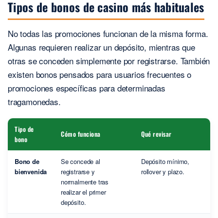
Tipos de bonos de casino más habituales
No todas las promociones funcionan de la misma forma.
Algunas requieren realizar un depósito, mientras que
otras se conceden simplemente por registrarse. También
existen bonos pensados para usuarios frecuentes o
promociones específicas para determinadas
tragamonedas.
Tipo de
Cómo funciona
Qué revisar
bono
Bono de
Se concede al
Depósito mínimo,
bienvenida
registrarse y
rollover y plazo.
normalmente tras
realizar el primer
depósito.