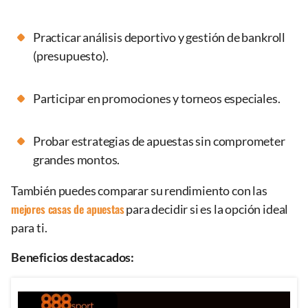
Practicar análisis deportivo y gestión de bankroll
(presupuesto).
Participar en promociones y torneos especiales.
Probar estrategias de apuestas sin comprometer
grandes montos.
También puedes comparar su rendimiento con las
mejores casas de apuestas
para decidir si es la opción ideal
para ti.
Beneficios destacados: