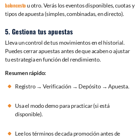
baloncesto
u otro. Verás los eventos disponibles, cuotas y
tipos de apuesta (simples, combinadas, en directo).
5. Gestiona tus apuestas
Lleva un control de tus movimientos en el historial.
Puedes cerrar apuestas antes de que acaben o ajustar
tu estrategia en función del rendimiento.
Resumen rápido:
Registro → Verificación → Depósito → Apuesta.
Usa el modo demo para practicar (si está
disponible).
Lee los términos de cada promoción antes de