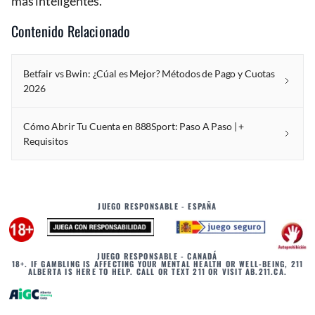
más inteligentes.
Contenido Relacionado
Betfair vs Bwin: ¿Cúal es Mejor? Métodos de Pago y Cuotas
2026
Cómo Abrir Tu Cuenta en 888Sport: Paso A Paso | +
Requisitos
JUEGO RESPONSABLE - ESPAÑA
JUEGO RESPONSABLE - CANADÁ
18+. IF GAMBLING IS AFFECTING YOUR MENTAL HEALTH OR WELL-BEING, 211
ALBERTA IS HERE TO HELP. CALL OR TEXT 211 OR VISIT AB.211.CA.