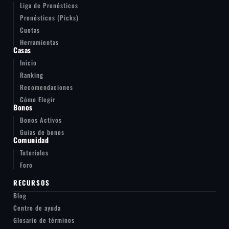
Liga de Pronósticos
Pronósticos (Picks)
Cuotas
Herramientas
Casas
Inicio
Ranking
Recomendaciones
Cómo Elegir
Bonos
Bonos Activos
Guias de bonos
Comunidad
Tutoriales
Foro
RECURSOS
Blog
Centro de ayuda
Glosario de términos