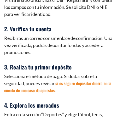
Visita el sitio oficial, haz clic en “Regístrate” y completa
los campos con tu información. Se solicita DNI o NIE
para verificar identidad.
2. Verifica tu cuenta
Recibirás un correo con un enlace de confirmación. Una
vez verificada, podrás depositar fondos y acceder a
promociones.
3. Realiza tu primer depósito
Selecciona el método de pago. Si dudas sobre la
si es seguro depositar dinero en la
seguridad, puedes revisar
cuenta de una casa de apuestas
.
4. Explora los mercados
Entra en la sección “Deportes” y elige fútbol, tenis,