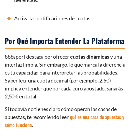
Activa las notificaciones de cuotas.
Por Qué Importa Entender La Plataforma
888sport destaca por ofrecer
cuotas dinámicas
y una
interfaz limpia. Sin embargo, lo que marca la diferencia
es tu capacidad para interpretar las probabilidades.
Saber leer una cuota decimal (por ejemplo, 2.50)
implica entender que por cada euro apostado ganarás
2,50 € en total.
Si todavía no tienes claro cómo operan las casas de
qué es una casa de apuestas y
apuestas, te recomiendo leer
cómo funciona
.