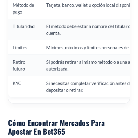
Método de
Tarjeta, banco, wallet u opción local disponible.
pago
Titularidad
El método debe estar a nombre del titular de la
cuenta.
Límites
Mínimos, máximos y límites personales de depó
Retiro
Si podrás retirar al mismo método o a una alte
futuro
autorizada.
KYC
Si necesitas completar verificación antes de
depositar o retirar.
Cómo Encontrar Mercados Para
Apostar En Bet365