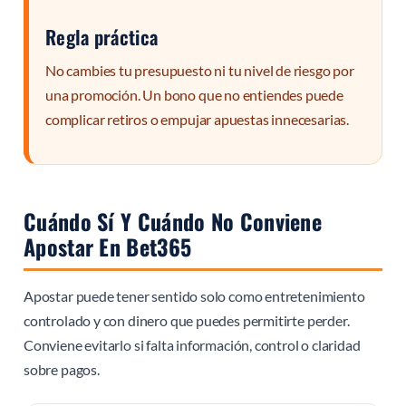
Regla práctica
No cambies tu presupuesto ni tu nivel de riesgo por
una promoción. Un bono que no entiendes puede
complicar retiros o empujar apuestas innecesarias.
Cuándo Sí Y Cuándo No Conviene
Apostar En Bet365
Apostar puede tener sentido solo como entretenimiento
controlado y con dinero que puedes permitirte perder.
Conviene evitarlo si falta información, control o claridad
sobre pagos.