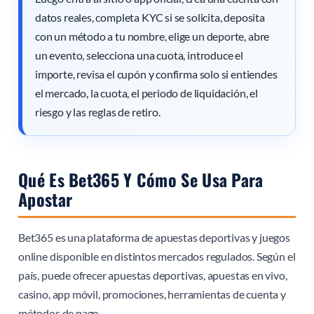
datos reales, completa KYC si se solicita, deposita
con un método a tu nombre, elige un deporte, abre
un evento, selecciona una cuota, introduce el
importe, revisa el cupón y confirma solo si entiendes
el mercado, la cuota, el periodo de liquidación, el
riesgo y las reglas de retiro.
Qué Es Bet365 Y Cómo Se Usa Para
Apostar
Bet365 es una plataforma de apuestas deportivas y juegos
online disponible en distintos mercados regulados. Según el
país, puede ofrecer apuestas deportivas, apuestas en vivo,
casino, app móvil, promociones, herramientas de cuenta y
métodos de pago.