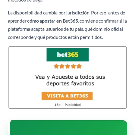
La disponibilidad cambia por jurisdicción. Por eso, antes de
aprender
cómo apostar en Bet365
, conviene confirmar si la
plataforma acepta usuarios de tu país, qué dominio oficial
corresponde y qué productos están permitidos.