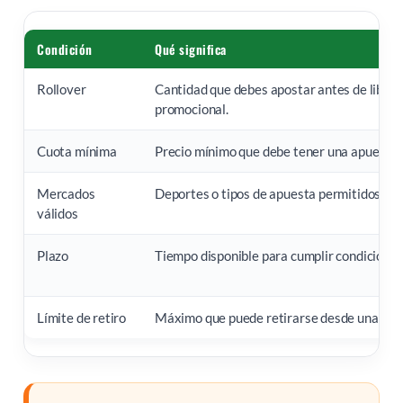
Condición
Qué significa
Rollover
Cantidad que debes apostar antes de libera
promocional.
Cuota mínima
Precio mínimo que debe tener una apuesta 
Mercados
Deportes o tipos de apuesta permitidos por
válidos
Plazo
Tiempo disponible para cumplir condiciones
Límite de retiro
Máximo que puede retirarse desde una pro