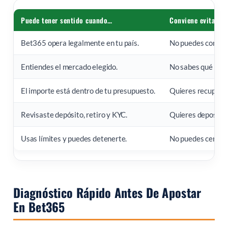
Puede tener sentido cuando…
Conviene evitarlo
Bet365 opera legalmente en tu país.
No puedes confirma
Entiendes el mercado elegido.
No sabes qué debe
El importe está dentro de tu presupuesto.
Quieres recuperar
Revisaste depósito, retiro y KYC.
Quieres depositar 
Usas límites y puedes detenerte.
No puedes cerrar se
Diagnóstico Rápido Antes De Apostar
En Bet365