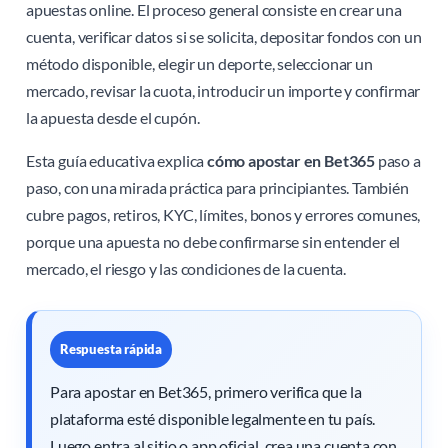
apuestas online. El proceso general consiste en crear una
cuenta, verificar datos si se solicita, depositar fondos con un
método disponible, elegir un deporte, seleccionar un
mercado, revisar la cuota, introducir un importe y confirmar
la apuesta desde el cupón.
Esta guía educativa explica
cómo apostar en Bet365
paso a
paso, con una mirada práctica para principiantes. También
cubre pagos, retiros, KYC, límites, bonos y errores comunes,
porque una apuesta no debe confirmarse sin entender el
mercado, el riesgo y las condiciones de la cuenta.
Respuesta rápida
Para apostar en Bet365, primero verifica que la
plataforma esté disponible legalmente en tu país.
Luego entra al sitio o app oficial, crea una cuenta con