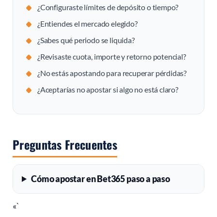
¿Configuraste límites de depósito o tiempo?
¿Entiendes el mercado elegido?
¿Sabes qué periodo se liquida?
¿Revisaste cuota, importe y retorno potencial?
¿No estás apostando para recuperar pérdidas?
¿Aceptarías no apostar si algo no está claro?
Preguntas Frecuentes
Cómo apostar en Bet365 paso a paso
«`