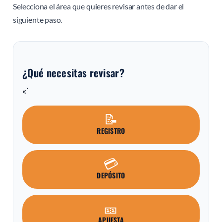
Selecciona el área que quieres revisar antes de dar el
siguiente paso.
¿Qué necesitas revisar?
«`
📝
REGISTRO
💳
DEPÓSITO
🎫
APUESTA