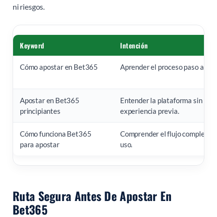
ni riesgos.
Keyword
Intención
Cómo apostar en Bet365
Aprender el proceso paso a pas
Apostar en Bet365
Entender la plataforma sin
principiantes
experiencia previa.
Cómo funciona Bet365
Comprender el flujo completo d
para apostar
uso.
Ruta Segura Antes De Apostar En
Bet365