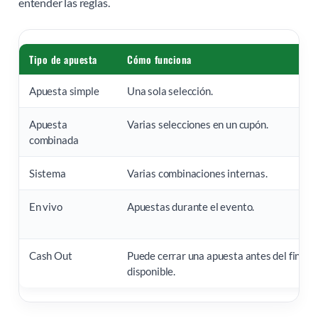
entender las reglas.
Tipo de apuesta
Cómo funciona
Apuesta simple
Una sola selección.
Apuesta
Varias selecciones en un cupón.
combinada
Sistema
Varias combinaciones internas.
En vivo
Apuestas durante el evento.
Cash Out
Puede cerrar una apuesta antes del final s
disponible.