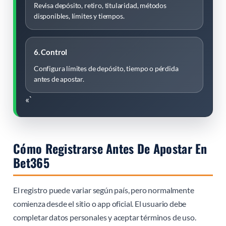
Revisa depósito, retiro, titularidad, métodos
disponibles, límites y tiempos.
6. Control
Configura límites de depósito, tiempo o pérdida
antes de apostar.
«`
Cómo Registrarse Antes De Apostar En
Bet365
El registro puede variar según país, pero normalmente
comienza desde el sitio o app oficial. El usuario debe
completar datos personales y aceptar términos de uso.