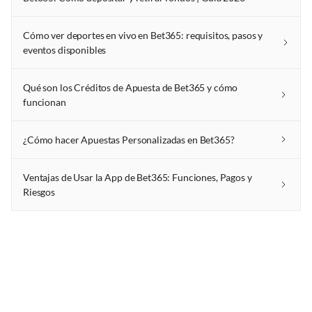
Cómo ver deportes en vivo en Bet365: requisitos, pasos y
eventos disponibles
Qué son los Créditos de Apuesta de Bet365 y cómo
funcionan
¿Cómo hacer Apuestas Personalizadas en Bet365?
Ventajas de Usar la App de Bet365: Funciones, Pagos y
Riesgos