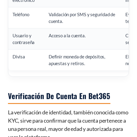
Teléfono
Validación por SMS y seguridad de
Evita
cuenta.
terce
Usuario y
Acceso a la cuenta.
Crea 
contraseña
segur
Divisa
Definir moneda de depósitos,
Elige
apuestas y retiros.
norma
Verificación De Cuenta En Bet365
La verificación de identidad, también conocida como
KYC, sirve para confirmar que la cuenta pertenece a
una persona real, mayor de edad y autorizada para
usar la plataforma.