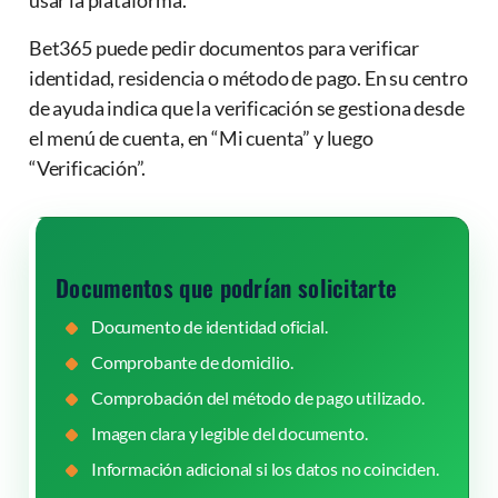
Bet365 puede pedir documentos para verificar
identidad, residencia o método de pago. En su centro
de ayuda indica que la verificación se gestiona desde
el menú de cuenta, en “Mi cuenta” y luego
“Verificación”.
Documentos que podrían solicitarte
Documento de identidad oficial.
Comprobante de domicilio.
Comprobación del método de pago utilizado.
Imagen clara y legible del documento.
Información adicional si los datos no coinciden.