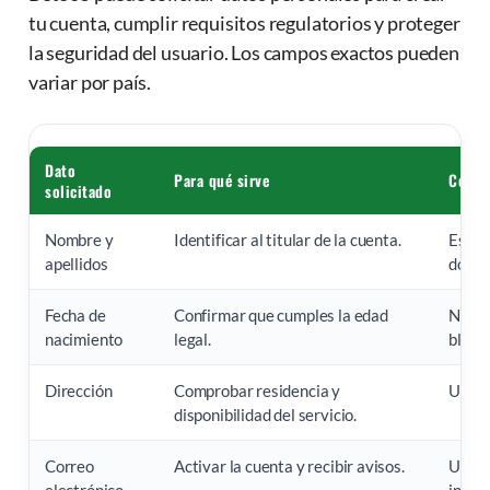
tu cuenta, cumplir requisitos regulatorios y proteger
la seguridad del usuario. Los campos exactos pueden
variar por país.
Dato
Para qué sirve
Conse
solicitado
Nombre y
Identificar al titular de la cuenta.
Escrí
apellidos
docum
Fecha de
Confirmar que cumples la edad
No us
nacimiento
legal.
bloque
Dirección
Comprobar residencia y
Usa un
disponibilidad del servicio.
Correo
Activar la cuenta y recibir avisos.
Usa u
electrónico
inmed