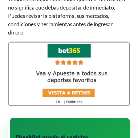
no significa que debas depositar de inmediato.
Puedes revisar la plataforma, sus mercados,
condiciones y herramientas antes de ingresar
dinero.
Checklist previo al registro