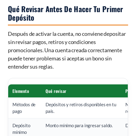
Qué Revisar Antes De Hacer Tu Primer
Depósito
Después de activar la cuenta, no conviene depositar
sin revisar pagos, retiros y condiciones
promocionales. Una cuenta creada correctamente
puede tener problemas si aceptas un bono sin
entender sus reglas.
Elemento
Qué revisar
Por q
Métodos de
Depósitos y retiros disponibles en tu
No to
pago
país.
retir
Depósito
Monto mínimo para ingresar saldo.
Debe 
mínimo