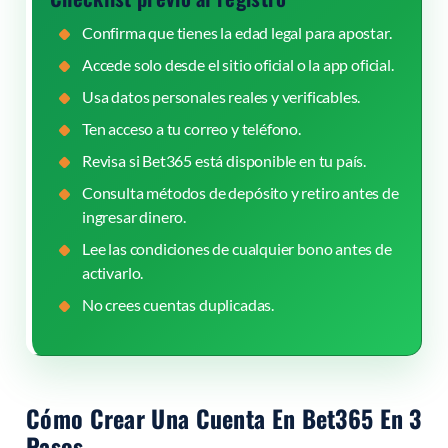
Confirma que tienes la edad legal para apostar.
Accede solo desde el sitio oficial o la app oficial.
Usa datos personales reales y verificables.
Ten acceso a tu correo y teléfono.
Revisa si Bet365 está disponible en tu país.
Consulta métodos de depósito y retiro antes de
ingresar dinero.
Lee las condiciones de cualquier bono antes de
activarlo.
No crees cuentas duplicadas.
Cómo Crear Una Cuenta En Bet365 En 3
Pasos