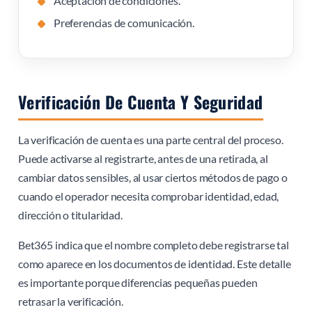
Aceptación de condiciones.
Preferencias de comunicación.
Verificación De Cuenta Y Seguridad
La verificación de cuenta es una parte central del proceso.
Puede activarse al registrarte, antes de una retirada, al
cambiar datos sensibles, al usar ciertos métodos de pago o
cuando el operador necesita comprobar identidad, edad,
dirección o titularidad.
Bet365 indica que el nombre completo debe registrarse tal
como aparece en los documentos de identidad. Este detalle
es importante porque diferencias pequeñas pueden
retrasar la verificación.