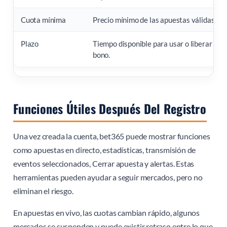
Cuota mínima
Precio mínimo de las apuestas válidas.
Plazo
Tiempo disponible para usar o liberar el
bono.
Funciones Útiles Después Del Registro
Una vez creada la cuenta, bet365 puede mostrar funciones
como apuestas en directo, estadísticas, transmisión de
eventos seleccionados, Cerrar apuesta y alertas. Estas
herramientas pueden ayudar a seguir mercados, pero no
eliminan el riesgo.
En apuestas en vivo, las cuotas cambian rápido, algunos
mercados se suspenden y puede existir retraso entre lo que