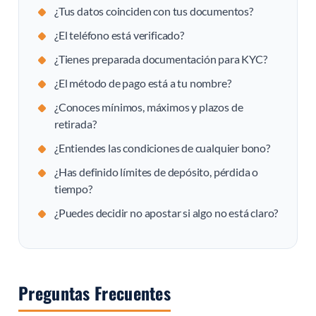
¿Tus datos coinciden con tus documentos?
¿El teléfono está verificado?
¿Tienes preparada documentación para KYC?
¿El método de pago está a tu nombre?
¿Conoces mínimos, máximos y plazos de
retirada?
¿Entiendes las condiciones de cualquier bono?
¿Has definido límites de depósito, pérdida o
tiempo?
¿Puedes decidir no apostar si algo no está claro?
Preguntas Frecuentes