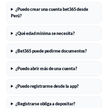
¿Puedo crear una cuenta bet365 desde
Perú?
¿Qué edad mínima se necesita?
¿Bet365 puede pedirme documentos?
¿Puedo abrir más de una cuenta?
¿Puedo registrarme desde la app?
¿Registrarse obliga a depositar?