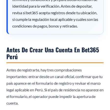
identidad para la verificación. Antes de depositar,
revisa si bet365 acepta registros desde tu ubicación,
si cumple la regulación local aplicable y cuáles son las
condiciones de pagos, bonos y retiradas.
Antes De Crear Una Cuenta En Bet365
Perú
Antes de registrarte, hay tres comprobaciones
importantes: entrar desde un canal oficial, confirmar que tu
país aparece en el formulario de registro y revisar el marco
legal aplicable en Perú. Si el país de residencia no aparece en
el formulario, el operador puede impedir la apertura de
cuenta.