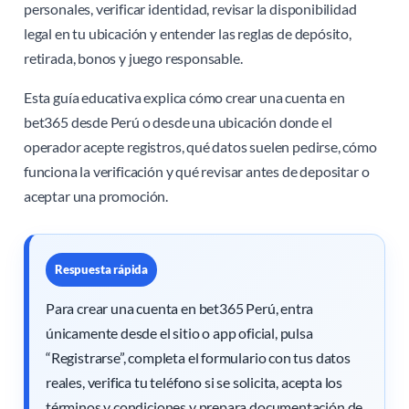
personales, verificar identidad, revisar la disponibilidad
legal en tu ubicación y entender las reglas de depósito,
retirada, bonos y juego responsable.
Esta guía educativa explica cómo crear una cuenta en
bet365 desde Perú o desde una ubicación donde el
operador acepte registros, qué datos suelen pedirse, cómo
funciona la verificación y qué revisar antes de depositar o
aceptar una promoción.
Respuesta rápida
Para crear una cuenta en bet365 Perú, entra
únicamente desde el sitio o app oficial, pulsa
“Registrarse”, completa el formulario con tus datos
reales, verifica tu teléfono si se solicita, acepta los
términos y condiciones y prepara documentación de