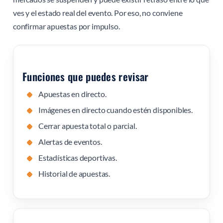
ves y el estado real del evento. Por eso, no conviene
confirmar apuestas por impulso.
Funciones que puedes revisar
Apuestas en directo.
Imágenes en directo cuando estén disponibles.
Cerrar apuesta total o parcial.
Alertas de eventos.
Estadísticas deportivas.
Historial de apuestas.