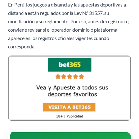
En Perú, los juegos a distancia y las apuestas deportivas a
distancia están regulados por la Ley N.° 31557, su
modificación y su reglamento. Por eso, antes de registrarte,
conviene revisar si el operador, dominio o plataforma
aparece en los registros oficiales vigentes cuando
corresponda.