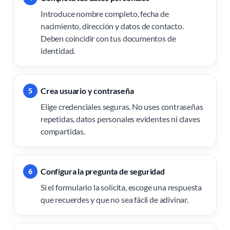
Introduce nombre completo, fecha de
nacimiento, dirección y datos de contacto.
Deben coincidir con tus documentos de
identidad.
Crea usuario y contraseña
Elige credenciales seguras. No uses contraseñas
repetidas, datos personales evidentes ni claves
compartidas.
Configura la pregunta de seguridad
Si el formulario la solicita, escoge una respuesta
que recuerdes y que no sea fácil de adivinar.