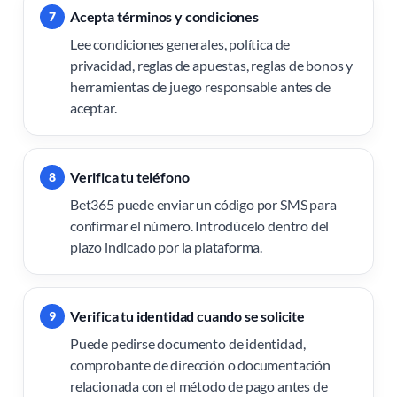
Acepta términos y condiciones
Lee condiciones generales, política de
privacidad, reglas de apuestas, reglas de bonos y
herramientas de juego responsable antes de
aceptar.
Verifica tu teléfono
Bet365 puede enviar un código por SMS para
confirmar el número. Introdúcelo dentro del
plazo indicado por la plataforma.
Verifica tu identidad cuando se solicite
Puede pedirse documento de identidad,
comprobante de dirección o documentación
relacionada con el método de pago antes de