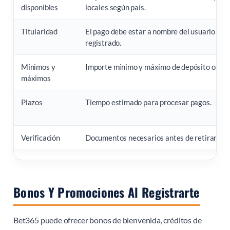
disponibles
locales según país.
Titularidad
El pago debe estar a nombre del usuario
registrado.
Mínimos y
Importe mínimo y máximo de depósito o reti
máximos
Plazos
Tiempo estimado para procesar pagos.
Verificación
Documentos necesarios antes de retirar.
Bonos Y Promociones Al Registrarte
Bet365 puede ofrecer bonos de bienvenida, créditos de