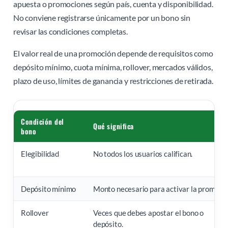
apuesta o promociones según país, cuenta y disponibilidad.
No conviene registrarse únicamente por un bono sin
revisar las condiciones completas.
El valor real de una promoción depende de requisitos como
depósito mínimo, cuota mínima, rollover, mercados válidos,
plazo de uso, límites de ganancia y restricciones de retirada.
Condición del
Qué significa
bono
Elegibilidad
No todos los usuarios califican.
Depósito mínimo
Monto necesario para activar la promoció
Rollover
Veces que debes apostar el bono o
depósito.