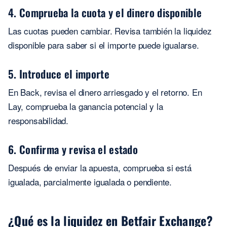
4. Comprueba la cuota y el dinero disponible
Las cuotas pueden cambiar. Revisa también la liquidez
disponible para saber si el importe puede igualarse.
5. Introduce el importe
En Back, revisa el dinero arriesgado y el retorno. En
Lay, comprueba la ganancia potencial y la
responsabilidad.
6. Confirma y revisa el estado
Después de enviar la apuesta, comprueba si está
igualada, parcialmente igualada o pendiente.
¿Qué es la liquidez en Betfair Exchange?