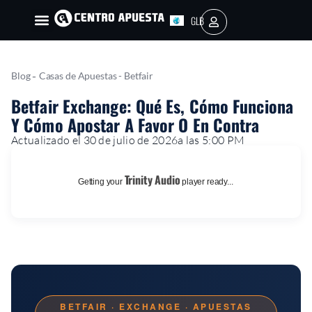
GLB
AR
-
Blog
Casas de Apuestas
-
Betfair
Betfair Exchange: Qué Es, Cómo Funciona
Y Cómo Apostar A Favor O En Contra
Actualizado el 30 de julio de 2026
a las 5:00 PM
Trinity Audio
Getting your
player ready...
BETFAIR · EXCHANGE · APUESTAS