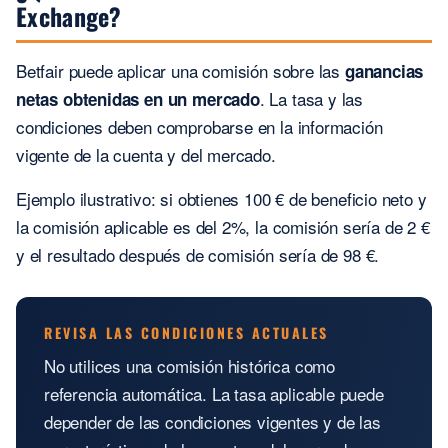
Exchange?
Betfair puede aplicar una comisión sobre las
ganancias
. La tasa y las
netas obtenidas en un mercado
condiciones deben comprobarse en la información
vigente de la cuenta y del mercado.
Ejemplo ilustrativo: si obtienes 100 € de beneficio neto y
la comisión aplicable es del 2%, la comisión sería de 2 €
y el resultado después de comisión sería de 98 €.
REVISA LAS CONDICIONES ACTUALES
No utilices una comisión histórica como
referencia automática. La tasa aplicable puede
depender de las condiciones vigentes y de las