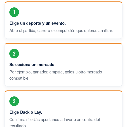
1
Elige un deporte y un evento.
Abre el partido, carrera o competición que quieres analizar.
2
Selecciona un mercado.
Por ejemplo, ganador, empate, goles u otro mercado
compatible.
3
Elige Back o Lay.
Confirma si estás apostando a favor o en contra del
resultado.