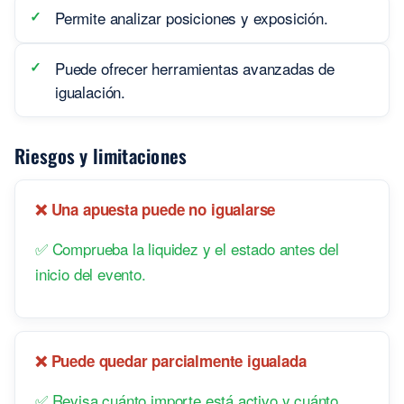
Permite analizar posiciones y exposición.
Puede ofrecer herramientas avanzadas de
igualación.
Riesgos y limitaciones
❌ Una apuesta puede no igualarse
✅ Comprueba la liquidez y el estado antes del
inicio del evento.
❌ Puede quedar parcialmente igualada
✅ Revisa cuánto importe está activo y cuánto