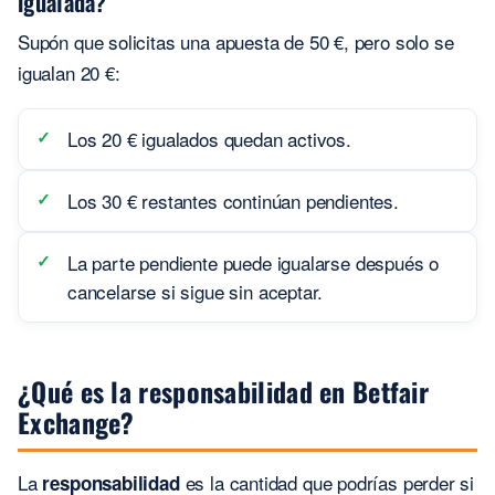
igualada?
Supón que solicitas una apuesta de 50 €, pero solo se
igualan 20 €:
Los 20 € igualados quedan activos.
Los 30 € restantes continúan pendientes.
La parte pendiente puede igualarse después o
cancelarse si sigue sin aceptar.
¿Qué es la responsabilidad en Betfair
Exchange?
La
es la cantidad que podrías perder si
responsabilidad