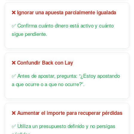
❌ Ignorar una apuesta parcialmente igualada
✅ Confirma cuánto dinero está activo y cuánto
sigue pendiente.
❌ Confundir Back con Lay
✅ Antes de apostar, pregunta: “¿Estoy apostando
a que ocurre o a que no ocurre?”.
❌ Aumentar el importe para recuperar pérdidas
✅ Utiliza un presupuesto definido y no persigas