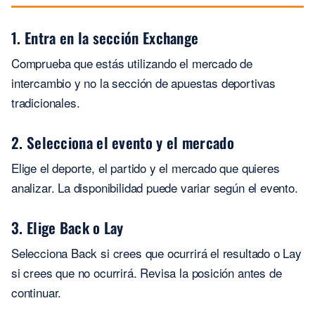
1. Entra en la sección Exchange
Comprueba que estás utilizando el mercado de
intercambio y no la sección de apuestas deportivas
tradicionales.
2. Selecciona el evento y el mercado
Elige el deporte, el partido y el mercado que quieres
analizar. La disponibilidad puede variar según el evento.
3. Elige Back o Lay
Selecciona Back si crees que ocurrirá el resultado o Lay
si crees que no ocurrirá. Revisa la posición antes de
continuar.