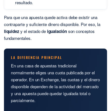
resultado.
Para que una apuesta quede activa debe existir una
contraparte y suficiente dinero disponible. Por eso, la
y el estado de
son conceptos
liquidez
igualación
fundamentales.
LA DIFERENCIA PRINCIPAL
En una casa de apuestas tradicional
normalmente eliges una cuota publicada por el
operador. En un Exchange, las cuotas y el dinero
disponible dependen de la actividad del mercado
y una apuesta puede quedar igualada total o
parcialmente.