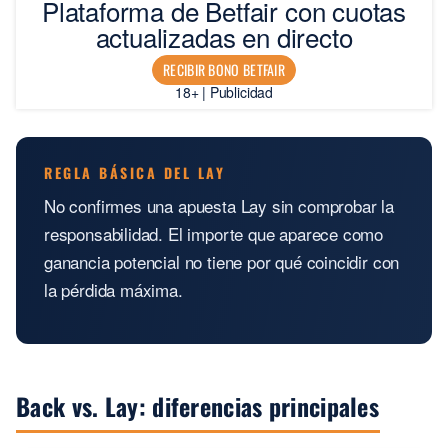
Plataforma de Betfair con cuotas
actualizadas en directo
RECIBIR BONO BETFAIR
18+ | Publicidad
REGLA BÁSICA DEL LAY
No confirmes una apuesta Lay sin comprobar la
responsabilidad. El importe que aparece como
ganancia potencial no tiene por qué coincidir con
la pérdida máxima.
Back vs. Lay: diferencias principales