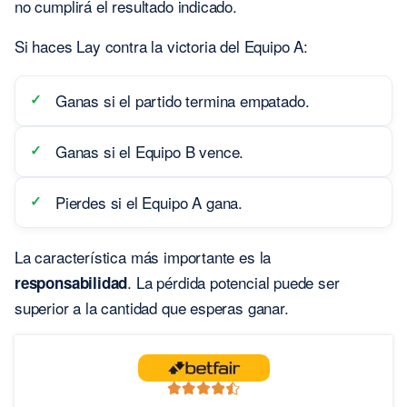
no cumplirá el resultado indicado.
Si haces Lay contra la victoria del Equipo A:
Ganas si el partido termina empatado.
Ganas si el Equipo B vence.
Pierdes si el Equipo A gana.
La característica más importante es la
. La pérdida potencial puede ser
responsabilidad
superior a la cantidad que esperas ganar.