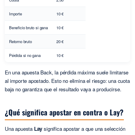
Importe
10 €
Beneficio bruto si gana
10 €
Retorno bruto
20 €
Pérdida si no gana
10 €
En una apuesta Back, la pérdida máxima suele limitarse
al importe apostado. Esto no elimina el riesgo: una cuota
baja no garantiza que el resultado vaya a producirse.
¿Qué significa apostar en contra o Lay?
Una apuesta
significa apostar a que una selección
Lay