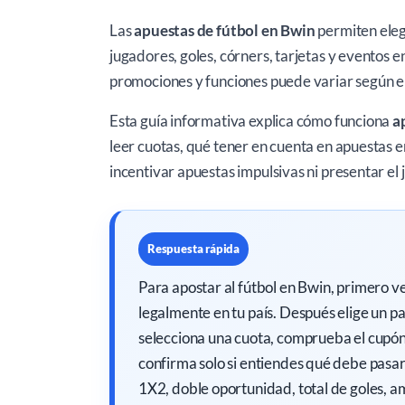
Las
apuestas de fútbol en Bwin
permiten eleg
jugadores, goles, córners, tarjetas y eventos e
promociones y funciones puede variar según el p
Esta guía informativa explica cómo funciona
a
leer cuotas, qué tener en cuenta en apuestas e
incentivar apuestas impulsivas ni presentar e
Respuesta rápida
Para apostar al fútbol en Bwin, primero ve
legalmente en tu país. Después elige un pa
selecciona una cuota, comprueba el cupón
confirma solo si entiendes qué debe pas
1X2, doble oportunidad, total de goles, 