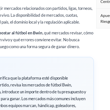
Cent
ir mercados relacionados con partidos, ligas, torneos,
n vivo. La disponibilidad de mercados, cuotas,
Apues
Riesg
aís, el dominio local y la regulación aplicable.
postar al fútbol en Bwin
, qué mercados revisar, cómo
n vivo y qué errores conviene evitar. No busca
l juego como una forma segura de ganar dinero.
rifica que la plataforma esté disponible
rtido, revisa los mercados de fútbol Bwin,
, introduce un importe dentro de tu presupuesto y
ar para ganar. Los mercados más comunes incluyen
ambos equipos marcan, hándicap, goleadores,