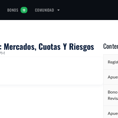
BONOS
COMUNIDAD
13
: Mercados, Cuotas Y Riesgos
Conte
 PM
Regis
Apues
Bono 
Revis
Apues