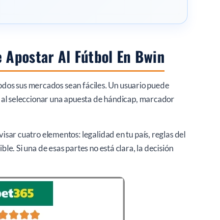
 Apostar Al Fútbol En Bwin
 todos sus mercados sean fáciles. Un usuario puede
 al seleccionar una apuesta de hándicap, marcador
sar cuatro elementos: legalidad en tu país, reglas del
e. Si una de esas partes no está clara, la decisión