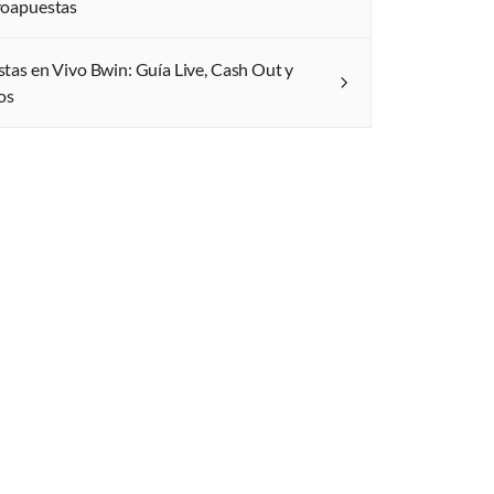
roapuestas
tas en Vivo Bwin: Guía Live, Cash Out y
os