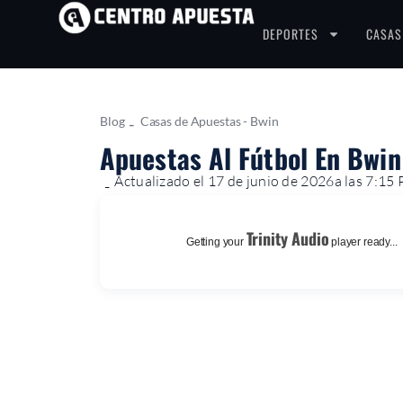
DEPORTES
CASAS
Blog
-
Casas de Apuestas
-
Bwin
Apuestas Al Fútbol En Bwin
Actualizado el 17 de junio de 2026
a las 7:15
-
Trinity Audio
Getting your
player ready...