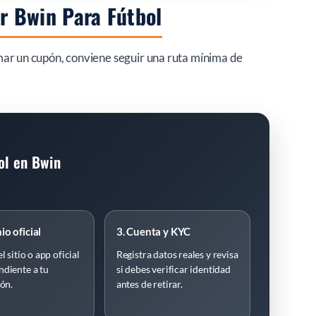
r Bwin Para Fútbol
mar un cupón, conviene seguir una ruta mínima de
ol en Bwin
io oficial
3. Cuenta y KYC
l sitio o app oficial
Registra datos reales y revisa
diente a tu
si debes verificar identidad
ión.
antes de retirar.