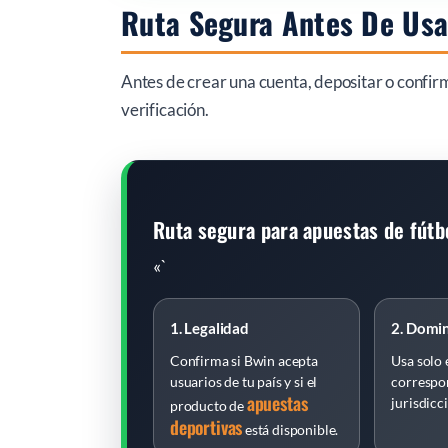
Ruta Segura Antes De Usa
Antes de crear una cuenta, depositar o confir
verificación.
Ruta segura para apuestas de fútb
«`
1. Legalidad
2. Domin
Confirma si Bwin acepta
Usa solo e
usuarios de tu país y si el
correspon
apuestas
jurisdicc
producto de
deportivas
está disponible.