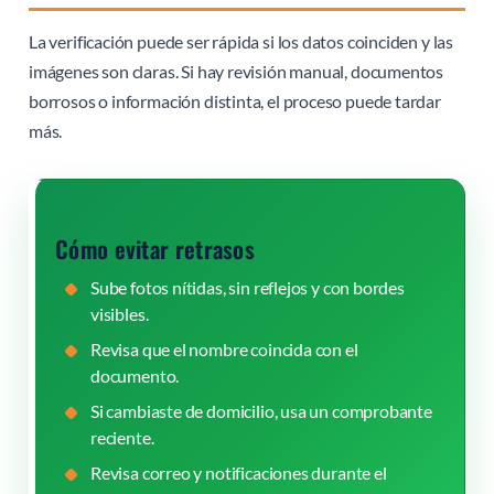
La verificación puede ser rápida si los datos coinciden y las
imágenes son claras. Si hay revisión manual, documentos
borrosos o información distinta, el proceso puede tardar
más.
Cómo evitar retrasos
Sube fotos nítidas, sin reflejos y con bordes
visibles.
Revisa que el nombre coincida con el
documento.
Si cambiaste de domicilio, usa un comprobante
reciente.
Revisa correo y notificaciones durante el