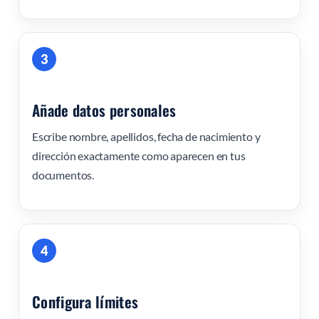
3
Añade datos personales
Escribe nombre, apellidos, fecha de nacimiento y
dirección exactamente como aparecen en tus
documentos.
4
Configura límites