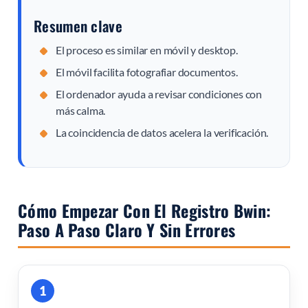
Resumen clave
El proceso es similar en móvil y desktop.
El móvil facilita fotografiar documentos.
El ordenador ayuda a revisar condiciones con
más calma.
La coincidencia de datos acelera la verificación.
Cómo Empezar Con El Registro Bwin:
Paso A Paso Claro Y Sin Errores
1