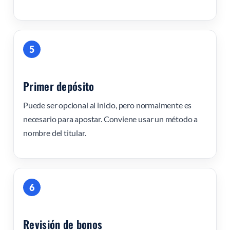
5
Primer depósito
Puede ser opcional al inicio, pero normalmente es
necesario para apostar. Conviene usar un método a
nombre del titular.
6
Revisión de bonos