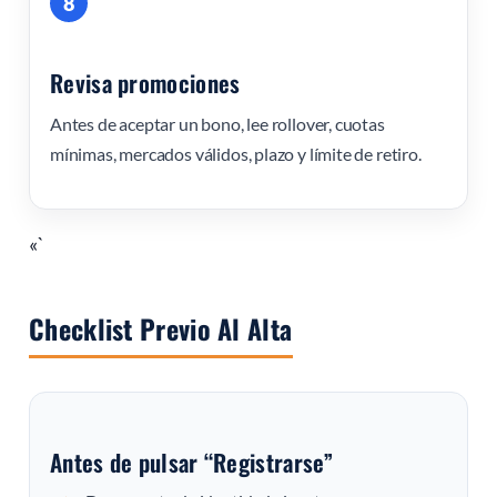
8
Revisa promociones
Antes de aceptar un bono, lee rollover, cuotas
mínimas, mercados válidos, plazo y límite de retiro.
«`
Checklist Previo Al Alta
Antes de pulsar “Registrarse”