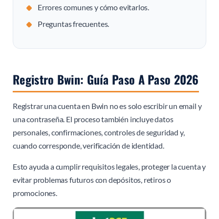
Errores comunes y cómo evitarlos.
Preguntas frecuentes.
Registro Bwin: Guía Paso A Paso 2026
Registrar una cuenta en Bwin no es solo escribir un email y
una contraseña. El proceso también incluye datos
personales, confirmaciones, controles de seguridad y,
cuando corresponde, verificación de identidad.
Esto ayuda a cumplir requisitos legales, proteger la cuenta y
evitar problemas futuros con depósitos, retiros o
promociones.