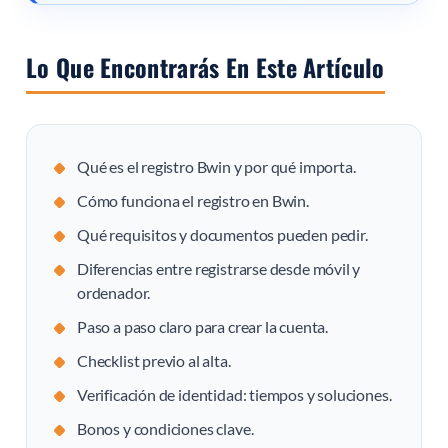
Lo Que Encontrarás En Este Artículo
Qué es el registro Bwin y por qué importa.
Cómo funciona el registro en Bwin.
Qué requisitos y documentos pueden pedir.
Diferencias entre registrarse desde móvil y
ordenador.
Paso a paso claro para crear la cuenta.
Checklist previo al alta.
Verificación de identidad: tiempos y soluciones.
Bonos y condiciones clave.