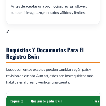
Antes de aceptar una promoción, revisa rollover,
cuota mínima, plazo, mercados válidos y límites.
«`
Requisitos Y Documentos Para El
Registro Bwin
Los documentos exactos pueden cambiar según país y
revisión de cuenta. Aun así, estos son los requisitos más
habituales al crear y verificar una cuenta.
Requisito
Qué puede pedir Bwin
Para qué 