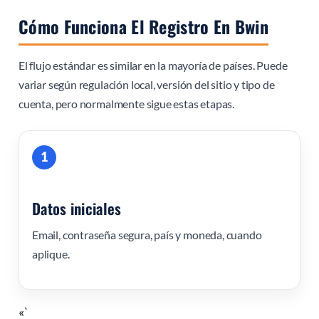
Cómo Funciona El Registro En Bwin
El flujo estándar es similar en la mayoría de países. Puede
variar según regulación local, versión del sitio y tipo de
cuenta, pero normalmente sigue estas etapas.
1
Datos iniciales
Email, contraseña segura, país y moneda, cuando
aplique.
«`