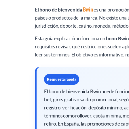
Bwin
El
bono de bienvenida
es una promoción
países o productos de la marca. No existe una
jurisdicción, deporte, casino, moneda, método 
Esta guía explica cómo funciona un
bono Bwi
requisitos revisar, qué restricciones suelen ap
leer sus términos. El objetivo es informativo, n
Respuesta rápida
El bono de bienvenida Bwin puede funcion
bet, giros gratis o saldo promocional, seg
registro, verificación, depósito mínimo, 
términos como rollover, cuota mínima, mer
retiro. En España, las promociones de cap