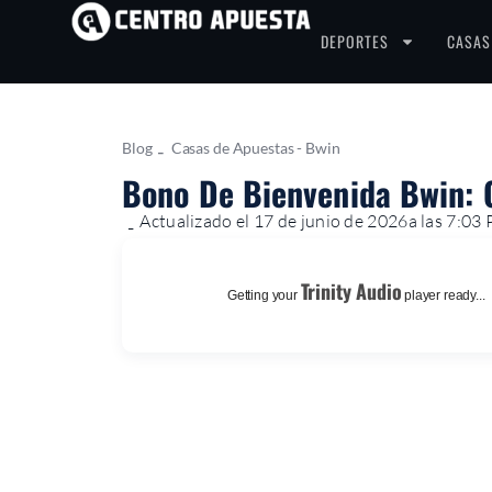
DEPORTES
CASAS
Blog
-
Casas de Apuestas
-
Bwin
Bono De Bienvenida Bwin: 
Actualizado el 17 de junio de 2026
a las 7:03
-
Trinity Audio
Getting your
player ready...