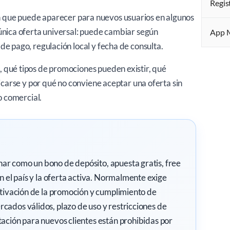
Regis
 que puede aparecer para nuevos usuarios en algunos
 única oferta universal: puede cambiar según
App M
de pago, regulación local y fecha de consulta.
n
, qué tipos de promociones pueden existir, qué
licarse y por qué no conviene aceptar una oferta sin
o comercial.
ar como un bono de depósito, apuesta gratis, free
ún el país y la oferta activa. Normalmente exige
activación de la promoción y cumplimiento de
cados válidos, plazo de uso y restricciones de
tación para nuevos clientes están prohibidas por