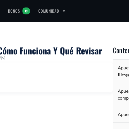
BONOS
COMUNIDAD
13
Cómo Funciona Y Qué Revisar
Conte
 PM
Apues
Riesg
Apues
comp
Apues