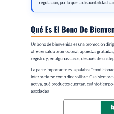
regulación, por lo que la disponibilidad ca
Qué Es El Bono De Bienve
Un bono de bienvenida es una promoción dirig
ofrecer saldo promocional, apuestas gratuitas,
registro y, en algunos casos, después de un de
La parte importante es la palabra “condicion
interpretarse como dinero libre. Casi siempre e
activa, qué productos cuentan, cuánto tiempo 
asociadas.