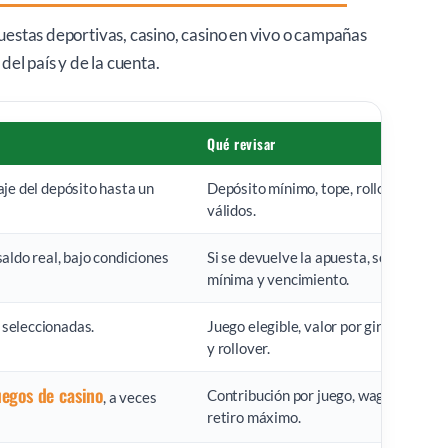
estas deportivas, casino, casino en vivo o campañas
el país y de la cuenta.
Qué revisar
aje del depósito hasta un
Depósito mínimo, tope, rollover, plazo
válidos.
aldo real, bajo condiciones
Si se devuelve la apuesta, solo la gana
mínima y vencimiento.
seleccionadas.
Juego elegible, valor por giro, plazo, 
y rollover.
uegos de casino
Contribución por juego, wagering, jue
, a veces
retiro máximo.