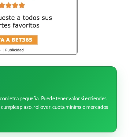
on letra pequeña. Puede tener valor si entiendes
no cumples plazo, rollover, cuota mínima o mercados