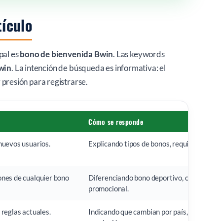
ículo
pal es
bono de bienvenida Bwin
. Las keywords
win
. La intención de búsqueda es informativa: el
 presión para registrarse.
Cómo se responde
nuevos usuarios.
Explicando tipos de bonos, requisitos, rest
ones de cualquier bono
Diferenciando bono deportivo, casino, free 
promocional.
 reglas actuales.
Indicando que cambian por país, cuenta, p