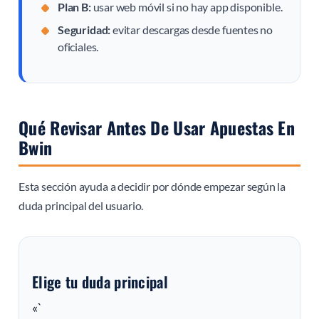
Plan B:
usar web móvil si no hay app disponible.
Seguridad:
evitar descargas desde fuentes no
oficiales.
Qué Revisar Antes De Usar Apuestas En
Bwin
Esta sección ayuda a decidir por dónde empezar según la
duda principal del usuario.
Elige tu duda principal
«`