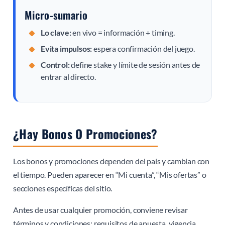
Micro-sumario
Lo clave:
en vivo = información + timing.
Evita impulsos:
espera confirmación del juego.
Control:
define stake y límite de sesión antes de
entrar al directo.
¿Hay Bonos O Promociones?
Los bonos y promociones dependen del país y cambian con
el tiempo. Pueden aparecer en “Mi cuenta”, “Mis ofertas” o
secciones específicas del sitio.
Antes de usar cualquier promoción, conviene revisar
términos y condiciones: requisitos de apuesta, vigencia,