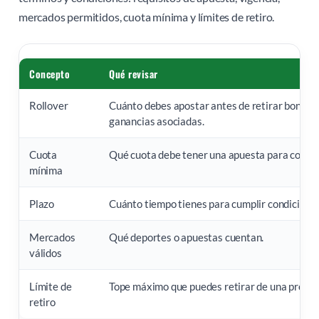
mercados permitidos, cuota mínima y límites de retiro.
Concepto
Qué revisar
Rollover
Cuánto debes apostar antes de retirar bonos o
ganancias asociadas.
Cuota
Qué cuota debe tener una apuesta para contar
mínima
Plazo
Cuánto tiempo tienes para cumplir condiciones
Mercados
Qué deportes o apuestas cuentan.
válidos
Límite de
Tope máximo que puedes retirar de una promo
retiro