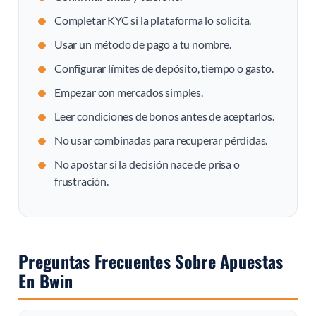
Completar KYC si la plataforma lo solicita.
Usar un método de pago a tu nombre.
Configurar límites de depósito, tiempo o gasto.
Empezar con mercados simples.
Leer condiciones de bonos antes de aceptarlos.
No usar combinadas para recuperar pérdidas.
No apostar si la decisión nace de prisa o
frustración.
Preguntas Frecuentes Sobre Apuestas
En Bwin