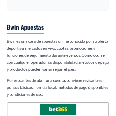
Bwin Apuestas
Bwin es una casa de apuestas online conocida por su oferta
deportiva, mercados en vivo, cuotas, promociones y
funciones de seguimiento durante eventos. Como ocurre
con cualquier operador, su disponibilidad, métodos de pago
y productos pueden variar según el país.
Por eso, antes de abrir una cuenta, conviene revisar tres
puntos básicos: licencia local, métodos de pago disponibles
y condiciones de uso.