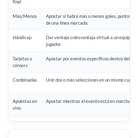
final
Más/Menos
Apostar si habrá más o menos goles, puntos o 
de una línea marcada.
Hándicap
Dar ventaja o desventaja virtual a un equipo o
jugador.
Tarjetas o
Apostar por eventos específicos dentro del par
córners
Combinadas
Unir dos o más selecciones en un mismo cupón.
Apuestas en
Apostar mientras el evento está en marcha.
vivo