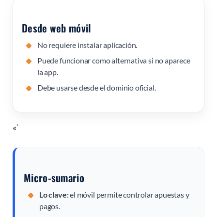
Desde web móvil
No requiere instalar aplicación.
Puede funcionar como alternativa si no aparece
la app.
Debe usarse desde el dominio oficial.
«`
Micro-sumario
Lo clave:
el móvil permite controlar apuestas y
pagos.