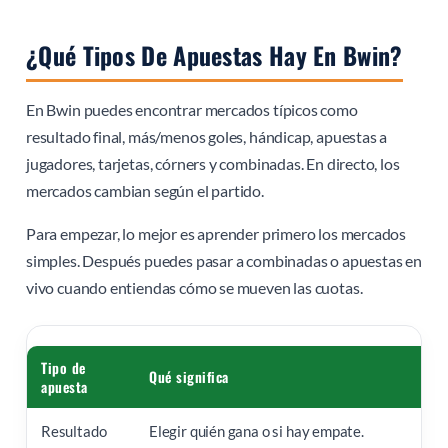
¿Qué Tipos De Apuestas Hay En Bwin?
En Bwin puedes encontrar mercados típicos como
resultado final, más/menos goles, hándicap, apuestas a
jugadores, tarjetas, córners y combinadas. En directo, los
mercados cambian según el partido.
Para empezar, lo mejor es aprender primero los mercados
simples. Después puedes pasar a combinadas o apuestas en
vivo cuando entiendas cómo se mueven las cuotas.
Tipo de
Qué significa
apuesta
Resultado
Elegir quién gana o si hay empate.