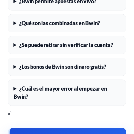
¿Bwin permite apuestas en vivo?
¿Qué son las combinadas en Bwin?
¿Se puede retirar sin verificar la cuenta?
¿Los bonos de Bwin son dinero gratis?
¿Cuál es el mayor error al empezar en
Bwin?
«`