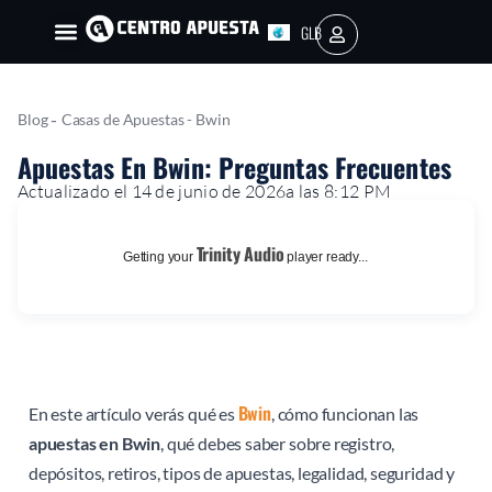
GLB
AR
-
Blog
Casas de Apuestas
-
Bwin
Apuestas En Bwin: Preguntas Frecuentes
Actualizado el 14 de junio de 2026
a las 8:12 PM
Trinity Audio
Getting your
player ready...
Bwin
En este artículo verás qué es
, cómo funcionan las
apuestas en Bwin
, qué debes saber sobre registro,
depósitos, retiros, tipos de apuestas, legalidad, seguridad y