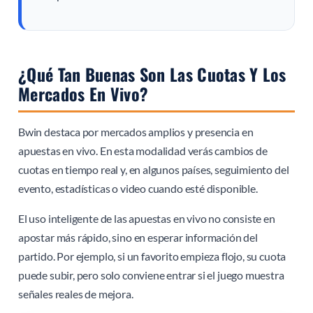
¿Qué Tan Buenas Son Las Cuotas Y Los
Mercados En Vivo?
Bwin destaca por mercados amplios y presencia en
apuestas en vivo. En esta modalidad verás cambios de
cuotas en tiempo real y, en algunos países, seguimiento del
evento, estadísticas o video cuando esté disponible.
El uso inteligente de las apuestas en vivo no consiste en
apostar más rápido, sino en esperar información del
partido. Por ejemplo, si un favorito empieza flojo, su cuota
puede subir, pero solo conviene entrar si el juego muestra
señales reales de mejora.