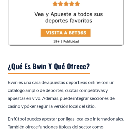
¿Qué Es Bwin Y Qué Ofrece?
Bwin es una casa de apuestas deportivas online con un
catálogo amplio de deportes, cuotas competitivas y
apuestas en vivo. Además, puede integrar secciones de
casino y póker según la versión local del sitio.
En fútbol puedes apostar por ligas locales e internacionales.
También ofrece funciones típicas del sector como