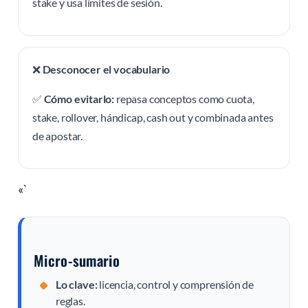
stake y usa límites de sesión.
❌
Desconocer el vocabulario
✅
Cómo evitarlo:
repasa conceptos como cuota,
stake, rollover, hándicap, cash out y combinada antes
de apostar.
«`
Micro-sumario
Lo clave:
licencia, control y comprensión de
reglas.