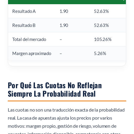
Resultado A
1.90
52.63%
Resultado B
1.90
52.63%
Total del mercado
–
105.26%
Margen aproximado
–
5.26%
Por Qué Las Cuotas No Reflejan
Siempre La Probabilidad Real
Las cuotas no son una traducción exacta de la probabilidad
real. La casa de apuestas ajusta los precios por varios
motivos: margen propio, gestión de riesgo, volumen de
apuestas, información disponible, competencia con otras