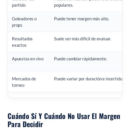
partido
populares.
Goleadores o
Puede tener margen más alto.
props
Resultados
Suele ser más difícil de evaluar.
exactos
Apuestas en vivo
Puede cambiar rápidamente.
Mercados de
Puede variar por duración e incertidumbr
torneo
Cuándo Sí Y Cuándo No Usar El Margen
Para Decidir