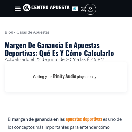
GLB
AR
-
Blog
Casas de Apuestas
Margen De Ganancia En Apuestas
Deportivas: Qué Es Y Cómo Calcularlo
Actualizado el 22 de junio de 2026
a las 8:45 PM
Trinity Audio
Getting your
player ready...
apuestas deportivas
El
margen de ganancia en las
es uno de
los conceptos más importantes para entender cómo