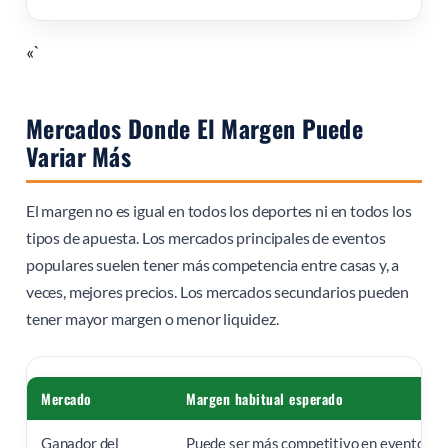
«`
Mercados Donde El Margen Puede
Variar Más
El margen no es igual en todos los deportes ni en todos los
tipos de apuesta. Los mercados principales de eventos
populares suelen tener más competencia entre casas y, a
veces, mejores precios. Los mercados secundarios pueden
tener mayor margen o menor liquidez.
Mercado
Margen habitual esperado
Ganador del
Puede ser más competitivo en eventos