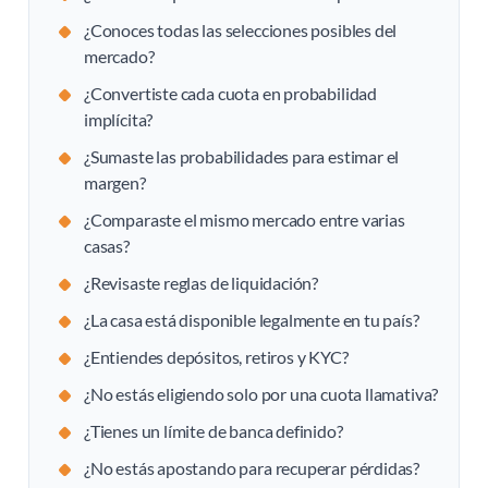
¿Conoces todas las selecciones posibles del
mercado?
¿Convertiste cada cuota en probabilidad
implícita?
¿Sumaste las probabilidades para estimar el
margen?
¿Comparaste el mismo mercado entre varias
casas?
¿Revisaste reglas de liquidación?
¿La casa está disponible legalmente en tu país?
¿Entiendes depósitos, retiros y KYC?
¿No estás eligiendo solo por una cuota llamativa?
¿Tienes un límite de banca definido?
¿No estás apostando para recuperar pérdidas?