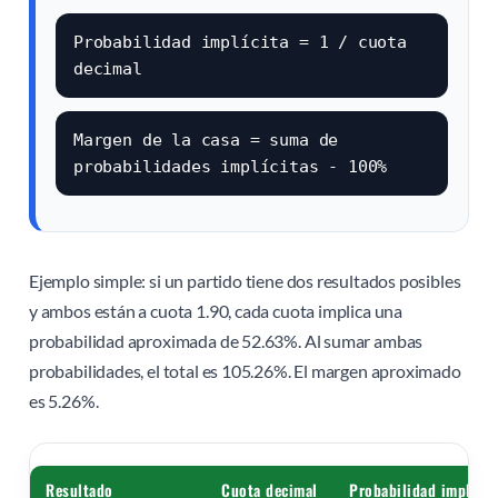
Probabilidad implícita = 1 / cuota
decimal
Margen de la casa = suma de
probabilidades implícitas - 100%
Ejemplo simple: si un partido tiene dos resultados posibles
y ambos están a cuota 1.90, cada cuota implica una
probabilidad aproximada de 52.63%. Al sumar ambas
probabilidades, el total es 105.26%. El margen aproximado
es 5.26%.
Resultado
Cuota decimal
Probabilidad implícit