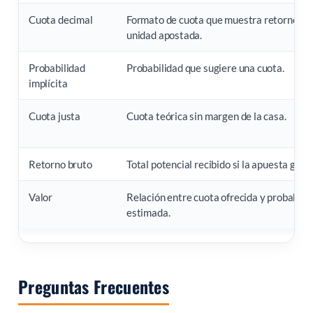
Cuota decimal
Formato de cuota que muestra retorno br
unidad apostada.
Probabilidad
Probabilidad que sugiere una cuota.
implícita
Cuota justa
Cuota teórica sin margen de la casa.
Retorno bruto
Total potencial recibido si la apuesta gana
Valor
Relación entre cuota ofrecida y probabili
estimada.
Preguntas Frecuentes