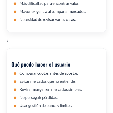
Más dificultad para encontrar valor.
Mayor exigencia al comparar mercados.
Necesidad de revisar varias casas.
«`
Qué puede hacer el usuario
Comparar cuotas antes de apostar.
Evitar mercados que no entiende.
Revisar margen en mercados simples.
No perseguir pérdidas.
Usar gestión de banca y límites.