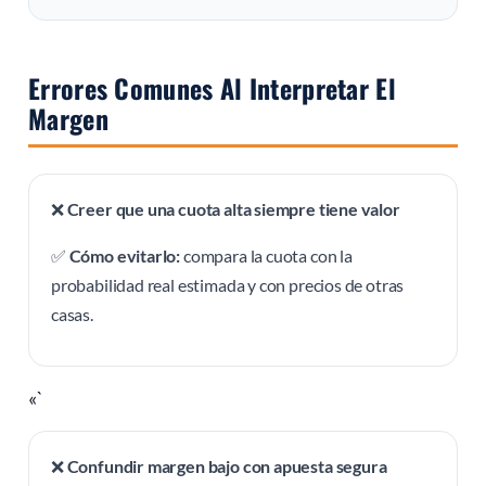
Errores Comunes Al Interpretar El
Margen
❌
Creer que una cuota alta siempre tiene valor
✅
Cómo evitarlo:
compara la cuota con la
probabilidad real estimada y con precios de otras
casas.
«`
❌
Confundir margen bajo con apuesta segura