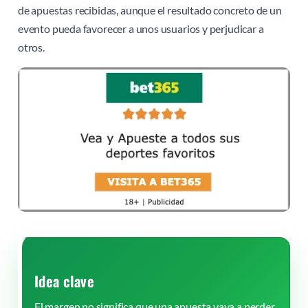
de apuestas recibidas, aunque el resultado concreto de un
evento pueda favorecer a unos usuarios y perjudicar a
otros.
Idea clave
El margen no significa que una apuesta vaya a perder.