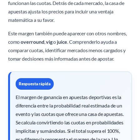
funcionan las cuotas. Detrás de cada mercado, la casa de
apuestas ajusta los precios para incluir una ventaja
matemática a su favor.
Este margen también puede aparecer con otros nombres,
como
overround
,
vig
o
juice
. Comprenderlo ayuda a
comparar cuotas, identificar mercados menos cargados y
tomar decisiones más informadas antes de apostar.
Respuesta rápida
El margen de ganancia en apuestas deportivas es la
diferencia entre la probabilidad real estimada de un
evento y las cuotas que ofrece una casa de apuestas.
Se calcula convirtiendo las cuotas en probabilidades
implícitas y sumándolas. Si el total supera el 100%,
esa diferencia representa el margen de la casa. Un