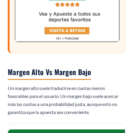
Margen Alto Vs Margen Bajo
Un margen alto suele traducirse en cuotas menos
favorables para el usuario. Un margen bajo suele acercar
más las cuotas a una probabilidad justa, aunque esto no
garantiza que la apuesta sea conveniente.