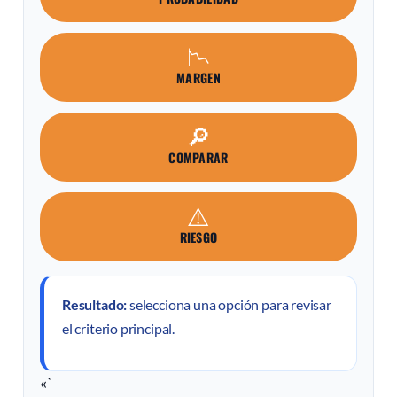
📉
MARGEN
🔎
COMPARAR
⚠️
RIESGO
Resultado:
selecciona una opción para revisar
el criterio principal.
«`