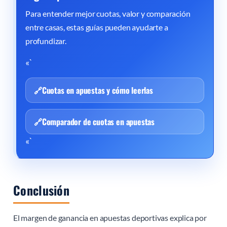
Para entender mejor cuotas, valor y comparación
entre casas, estas guías pueden ayudarte a
profundizar.
«`
🔗
Cuotas en apuestas y cómo leerlas
🔗
Comparador de cuotas en apuestas
«`
Conclusión
El margen de ganancia en apuestas deportivas explica por