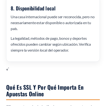
8. Disponibilidad local
Una casa internacional puede ser reconocida, pero no
necesariamente estar disponible o autorizada en tu
país.
La legalidad, métodos de pago, bonos y deportes
ofrecidos pueden cambiar según ubicación. Verifica
siempre la versión local del operador.
«`
Qué Es SSL Y Por Qué Importa En
Apuestas Online