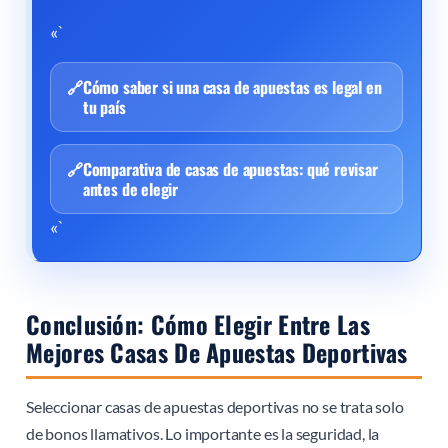
«`
🔗
Cómo saber si una casa de apuestas es legal en
tu país
🔗
Comparativa de casas de apuestas: qué revisar
antes de elegir
«`
Conclusión: Cómo Elegir Entre Las
Mejores Casas De Apuestas Deportivas
Seleccionar casas de apuestas deportivas no se trata solo
de bonos llamativos. Lo importante es la seguridad, la