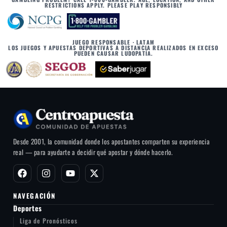
RESTRICTIONS APPLY. PLEASE PLAY RESPONSIBLY
JUEGO RESPONSABLE · LATAM
LOS JUEGOS Y APUESTAS DEPORTIVAS A DISTANCIA REALIZADOS EN EXCESO
PUEDEN CAUSAR LUDOPATÍA.
Desde 2001, la comunidad donde los apostantes comparten su experiencia
real — para ayudarte a decidir qué apostar y dónde hacerlo.
NAVEGACIÓN
Deportes
Liga de Pronósticos