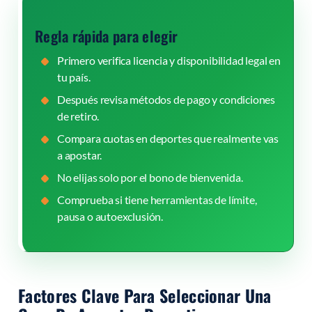
Regla rápida para elegir
Primero verifica licencia y disponibilidad legal en
tu país.
Después revisa métodos de pago y condiciones
de retiro.
Compara cuotas en deportes que realmente vas
a apostar.
No elijas solo por el bono de bienvenida.
Comprueba si tiene herramientas de límite,
pausa o autoexclusión.
Factores Clave Para Seleccionar Una