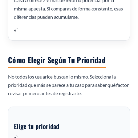
Casa A ofrece 2 € más de retorno potencial por la
misma apuesta. Si comparas de forma constante, esas
diferencias pueden acumularse.
«`
Cómo Elegir Según Tu Prioridad
No todos los usuarios buscan lo mismo. Selecciona la
prioridad que más se parece a tu caso para saber qué factor
revisar primero antes de registrarte.
Elige tu prioridad
«`