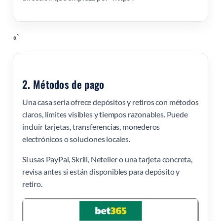
«`
2. Métodos de pago
Una casa seria ofrece depósitos y retiros con métodos
claros, límites visibles y tiempos razonables. Puede
incluir tarjetas, transferencias, monederos
electrónicos o soluciones locales.
Si usas PayPal, Skrill, Neteller o una tarjeta concreta,
revisa antes si están disponibles para depósito y
retiro.