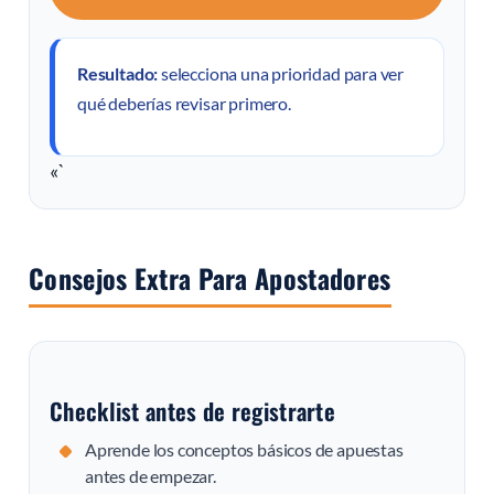
Resultado:
selecciona una prioridad para ver
qué deberías revisar primero.
«`
Consejos Extra Para Apostadores
Checklist antes de registrarte
Aprende los conceptos básicos de apuestas
antes de empezar.