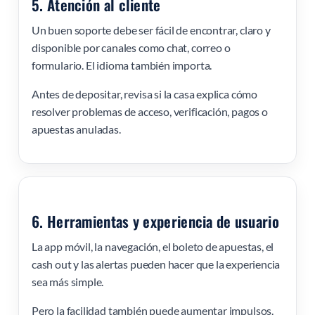
5. Atención al cliente
Un buen soporte debe ser fácil de encontrar, claro y
disponible por canales como chat, correo o
formulario. El idioma también importa.
Antes de depositar, revisa si la casa explica cómo
resolver problemas de acceso, verificación, pagos o
apuestas anuladas.
6. Herramientas y experiencia de usuario
La app móvil, la navegación, el boleto de apuestas, el
cash out y las alertas pueden hacer que la experiencia
sea más simple.
Pero la facilidad también puede aumentar impulsos.