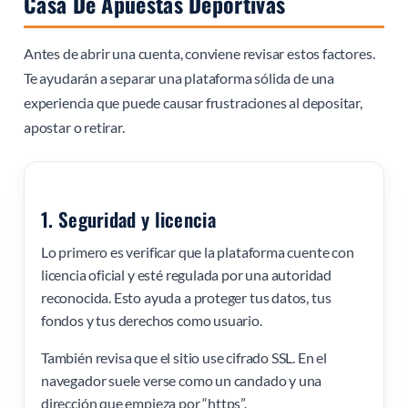
Casa De Apuestas Deportivas
Antes de abrir una cuenta, conviene revisar estos factores.
Te ayudarán a separar una plataforma sólida de una
experiencia que puede causar frustraciones al depositar,
apostar o retirar.
1. Seguridad y licencia
Lo primero es verificar que la plataforma cuente con
licencia oficial y esté regulada por una autoridad
reconocida. Esto ayuda a proteger tus datos, tus
fondos y tus derechos como usuario.
También revisa que el sitio use cifrado SSL. En el
navegador suele verse como un candado y una
dirección que empieza por “https”.