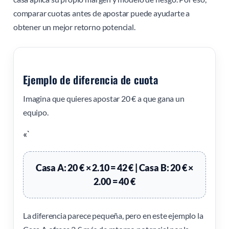
comparar cuotas antes de apostar puede ayudarte a
obtener un mejor retorno potencial.
Ejemplo de diferencia de cuota
Imagina que quieres apostar 20 € a que gana un
equipo.
«`
Casa A: 20 € × 2.10 = 42 € | Casa B: 20 € ×
2.00 = 40 €
La diferencia parece pequeña, pero en este ejemplo la