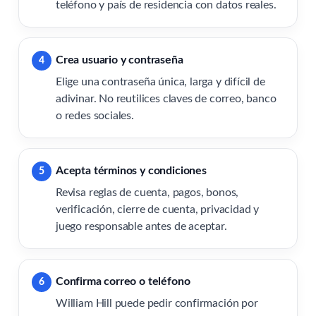
teléfono y país de residencia con datos reales.
Crea usuario y contraseña
Elige una contraseña única, larga y difícil de
adivinar. No reutilices claves de correo, banco
o redes sociales.
Acepta términos y condiciones
Revisa reglas de cuenta, pagos, bonos,
verificación, cierre de cuenta, privacidad y
juego responsable antes de aceptar.
Confirma correo o teléfono
William Hill puede pedir confirmación por