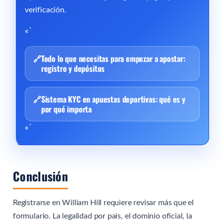
verificación.
«`
🔗
Todo lo que necesitas para empezar a apostar:
registro y depósitos
🔗
Sistema KYC en apuestas deportivas: qué es y
por qué importa
«`
Conclusión
Registrarse en William Hill requiere revisar más que el
formulario. La legalidad por país, el dominio oficial, la