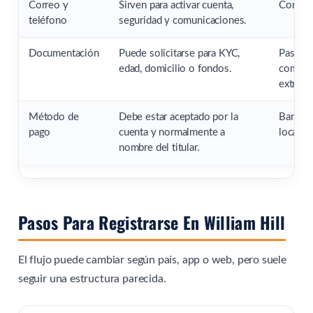
Correo y
Sirven para activar cuenta,
Correo 
teléfono
seguridad y comunicaciones.
Documentación
Puede solicitarse para KYC,
Pasaport
edad, domicilio o fondos.
comprob
extract
Método de
Debe estar aceptado por la
Banco, 
pago
cuenta y normalmente a
local pe
nombre del titular.
Pasos Para Registrarse En William Hill
El flujo puede cambiar según país, app o web, pero suele
seguir una estructura parecida.