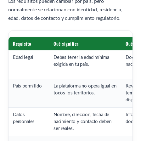
Los requisitos pueden cambiar por país, pero
normalmente se relacionan con identidad, residencia,
edad, datos de contacto y cumplimiento regulatorio.
Requisito
Qué significa
Qué pre
Edad legal
Debes tener la edad mínima
Documen
exigida en tu país.
nacimie
País permitido
La plataforma no opera igual en
Revisió
todos los territorios.
territo
disponi
Datos
Nombre, dirección, fecha de
Informa
personales
nacimiento y contacto deben
docume
ser reales.