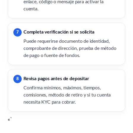
enlace, código o mensaje para activar la
cuenta.
Completa verificación si se solicita
Puede requerirse documento de identidad,
comprobante de dirección, prueba de método
de pago o fuente de fondos.
Revisa pagos antes de depositar
Confirma mínimos, máximos, tiempos,
comisiones, método de retiro y si tu cuenta
necesita KYC para cobrar.
«`