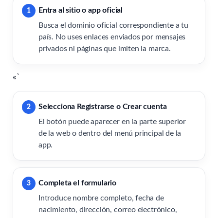
Entra al sitio o app oficial
Busca el dominio oficial correspondiente a tu
país. No uses enlaces enviados por mensajes
privados ni páginas que imiten la marca.
«`
Selecciona Registrarse o Crear cuenta
El botón puede aparecer en la parte superior
de la web o dentro del menú principal de la
app.
Completa el formulario
Introduce nombre completo, fecha de
nacimiento, dirección, correo electrónico,