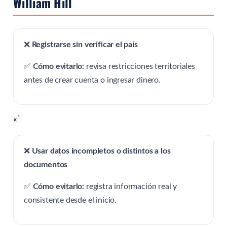
William Hill
❌
Registrarse sin verificar el país
✅
Cómo evitarlo:
revisa restricciones territoriales
antes de crear cuenta o ingresar dinero.
«`
❌
Usar datos incompletos o distintos a los
documentos
✅
Cómo evitarlo:
registra información real y
consistente desde el inicio.