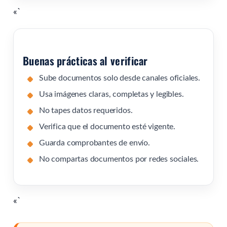
«`
Buenas prácticas al verificar
Sube documentos solo desde canales oficiales.
Usa imágenes claras, completas y legibles.
No tapes datos requeridos.
Verifica que el documento esté vigente.
Guarda comprobantes de envío.
No compartas documentos por redes sociales.
«`