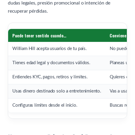
dudas legales, presión promocional o intención de
recuperar pérdidas.
Puede tener sentido cuando…
Conviene evi
William Hill acepta usuarios de tu país.
No puedes con
Tienes edad legal y documentos válidos.
Planeas usar 
Entiendes KYC, pagos, retiros y límites.
Quieres depos
Usas dinero destinado solo a entretenimiento.
Vas a usar di
Configuras límites desde el inicio.
Buscas recup