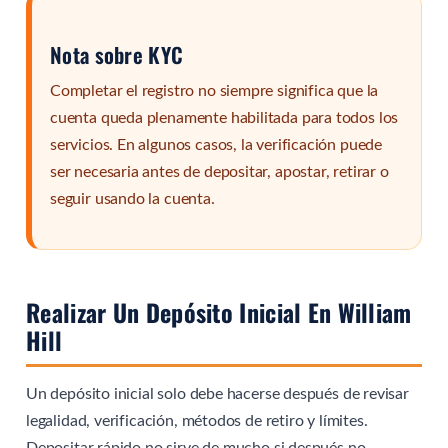
Nota sobre KYC
Completar el registro no siempre significa que la
cuenta queda plenamente habilitada para todos los
servicios. En algunos casos, la verificación puede
ser necesaria antes de depositar, apostar, retirar o
seguir usando la cuenta.
Realizar Un Depósito Inicial En William
Hill
Un depósito inicial solo debe hacerse después de revisar
legalidad, verificación, métodos de retiro y límites.