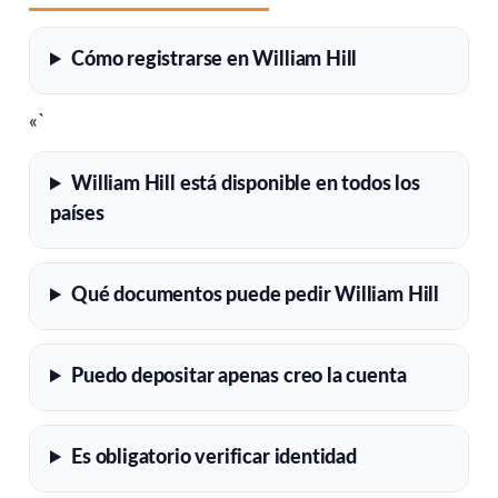
Cómo registrarse en William Hill
«`
William Hill está disponible en todos los
países
Qué documentos puede pedir William Hill
Puedo depositar apenas creo la cuenta
Es obligatorio verificar identidad