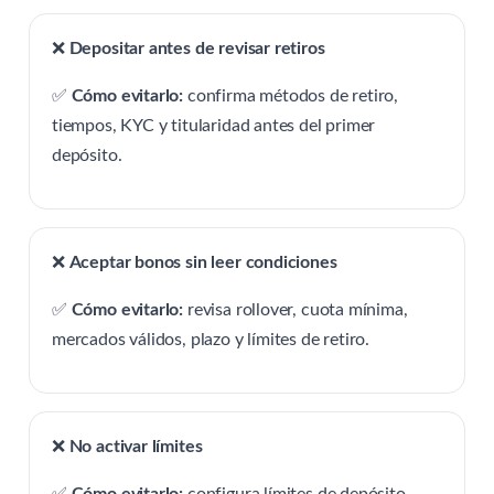
❌
Depositar antes de revisar retiros
✅
Cómo evitarlo:
confirma métodos de retiro,
tiempos, KYC y titularidad antes del primer
depósito.
❌
Aceptar bonos sin leer condiciones
✅
Cómo evitarlo:
revisa rollover, cuota mínima,
mercados válidos, plazo y límites de retiro.
❌
No activar límites