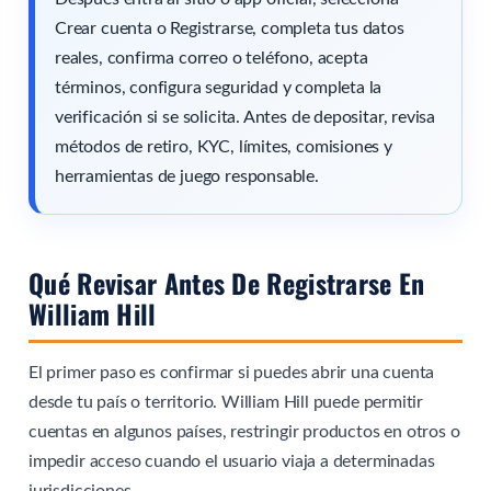
Crear cuenta o Registrarse, completa tus datos
reales, confirma correo o teléfono, acepta
términos, configura seguridad y completa la
verificación si se solicita. Antes de depositar, revisa
métodos de retiro, KYC, límites, comisiones y
herramientas de juego responsable.
Qué Revisar Antes De Registrarse En
William Hill
El primer paso es confirmar si puedes abrir una cuenta
desde tu país o territorio. William Hill puede permitir
cuentas en algunos países, restringir productos en otros o
impedir acceso cuando el usuario viaja a determinadas