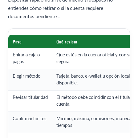
Depositar rápido no sirve de mucho si después no
entiendes cómo retirar o si la cuenta requiere
documentos pendientes.
Paso
Qué revisar
Entrar a caja o
Que estés en la cuenta oficial y con sesi
pagos
segura.
Elegir método
Tarjeta, banco, e-wallet u opción local
disponible.
Revisar titularidad
El método debe coincidir con el titular de 
cuenta.
Confirmar límites
Mínimo, máximo, comisiones, moneda y
tiempos.