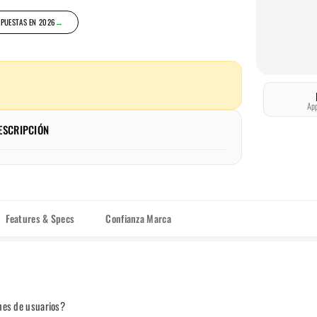
APUESTAS EN 2026
Ap
ESCRIPCIÓN
Features & Specs
Confianza Marca
nes de usuarios?