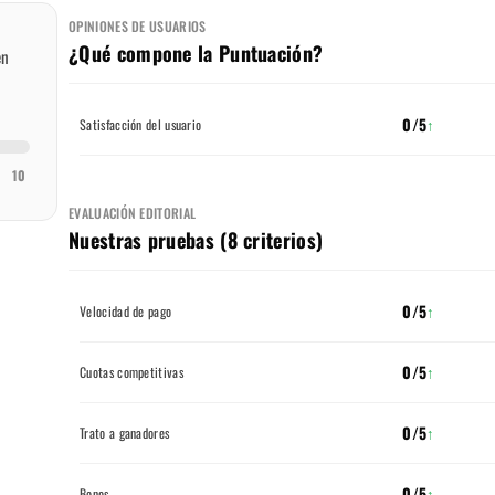
OPINIONES DE USUARIOS
¿Qué compone la Puntuación?
en
0/5
↑
Satisfacción del usuario
10
EVALUACIÓN EDITORIAL
Nuestras pruebas (8 criterios)
0/5
↑
Velocidad de pago
0/5
↑
Cuotas competitivas
0/5
↑
Trato a ganadores
0/5
↑
Bonos