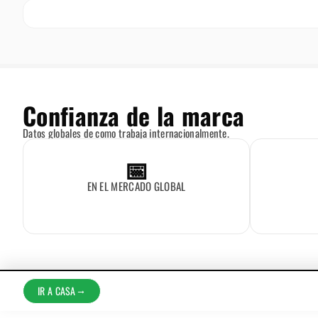
Confianza de la marca
Datos globales de como trabaja internacionalmente.
📅
EN EL MERCADO GLOBAL
IR A CASA