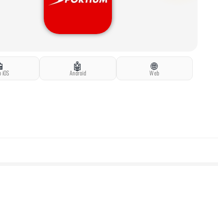
📱
🤖
🌐
p iOS
Android
Web