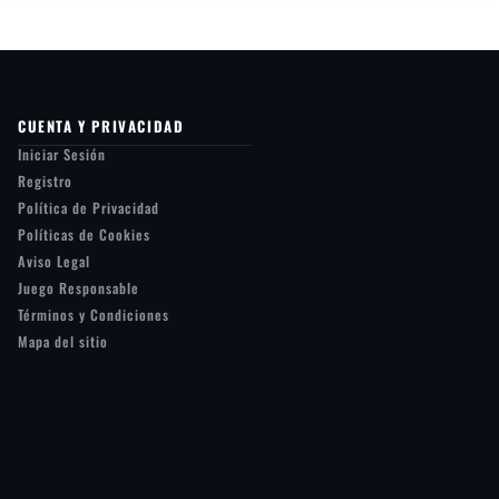
CUENTA Y PRIVACIDAD
Iniciar Sesión
Registro
Política de Privacidad
Políticas de Cookies
Aviso Legal
Juego Responsable
Términos y Condiciones
Mapa del sitio