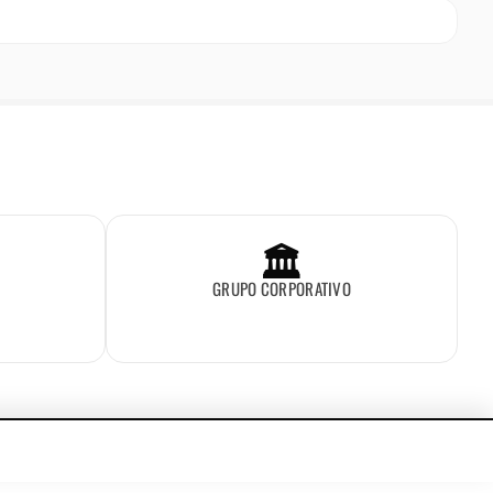
🏛️
GRUPO CORPORATIVO