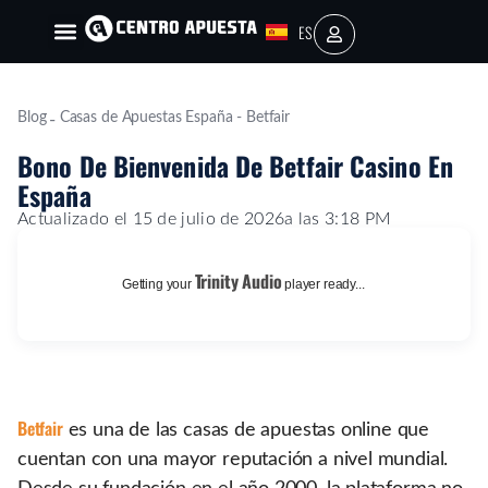
ES
GLB
Blog
Casas de Apuestas España
-
Betfair
-
Bono De Bienvenida De Betfair Casino En
España
Actualizado el 15 de julio de 2026
a las 3:18 PM
Trinity Audio
Getting your
player ready...
Betfair
es una de las casas de apuestas online que
cuentan con una mayor reputación a nivel mundial.