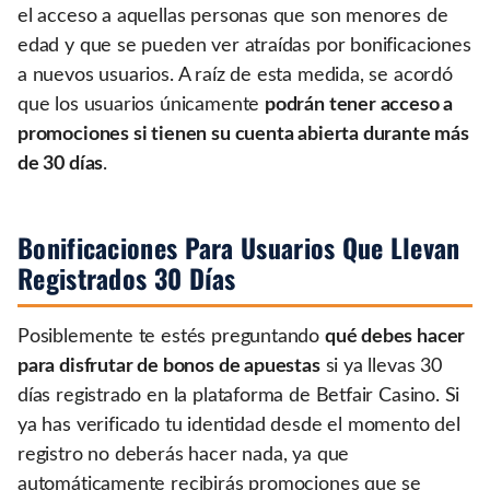
el acceso a aquellas personas que son menores de
edad y que se pueden ver atraídas por bonificaciones
a nuevos usuarios. A raíz de esta medida, se acordó
que los usuarios únicamente
podrán tener acceso a
promociones si tienen su cuenta abierta durante más
de 30 días
.
Bonificaciones Para Usuarios Que Llevan
Registrados 30 Días
Posiblemente te estés preguntando
qué debes hacer
para disfrutar de bonos de apuestas
si ya llevas 30
días registrado en la plataforma de Betfair Casino. Si
ya has verificado tu identidad desde el momento del
registro no deberás hacer nada, ya que
automáticamente recibirás promociones que se