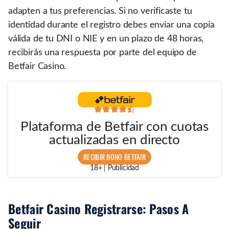
adapten a tus preferencias. Si no verificaste tu
identidad durante el registro debes enviar una copia
válida de tu DNI o NIE y en un plazo de 48 horas,
recibirás una respuesta por parte del equipo de
Betfair Casino.
Plataforma de Betfair con cuotas
actualizadas en directo
RECIBIR BONO BETFAIR
18+ | Publicidad
Betfair Casino Registrarse: Pasos A
Seguir