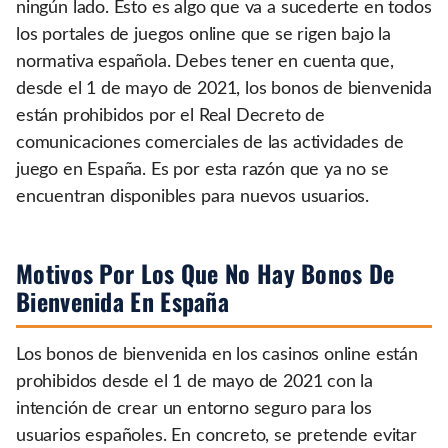
ningún lado. Esto es algo que va a sucederte en todos
los portales de juegos online que se rigen bajo la
normativa española. Debes tener en cuenta que,
desde el 1 de mayo de 2021, los bonos de bienvenida
están prohibidos por el Real Decreto de
comunicaciones comerciales de las actividades de
juego en España. Es por esta razón que ya no se
encuentran disponibles para nuevos usuarios.
Motivos Por Los Que No Hay Bonos De
Bienvenida En España
Los bonos de bienvenida en los casinos online están
prohibidos desde el 1 de mayo de 2021 con la
intención de crear un entorno seguro para los
usuarios españoles. En concreto, se pretende evitar